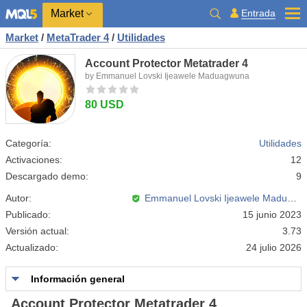
Market
Entrada
Market
/
MetaTrader 4
/
Utilidades
Account Protector Metatrader 4
by Emmanuel Lovski Ijeawele Maduagwuna
80 USD
Categoría:
Utilidades
Activaciones:
12
Descargado demo:
9
Autor:
Emmanuel Lovski Ijeawele Maduagwuna
Publicado:
15 junio 2023
Versión actual:
3.73
Actualizado:
24 julio 2026
Información general
Account Protector Metatrader 4