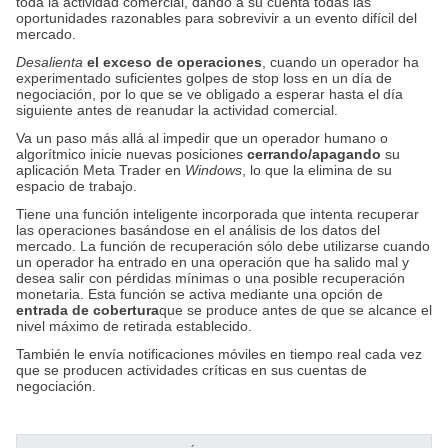
toda la actividad comercial, dando a su cuenta todas las
oportunidades razonables para sobrevivir a un evento difícil del
mercado.
Desalienta
el exceso de operaciones
, cuando un operador ha
experimentado suficientes golpes de stop loss en un día de
negociación, por lo que se ve obligado a esperar hasta el día
siguiente antes de reanudar la actividad comercial.
Va un paso más allá al impedir que un operador humano o
algorítmico inicie nuevas posiciones
cerrando/apagando
su
aplicación Meta Trader en
Windows
, lo que la elimina de su
espacio de trabajo.
Tiene una función inteligente incorporada que intenta recuperar
las operaciones basándose en el análisis de los datos del
mercado. La función de recuperación sólo debe utilizarse cuando
un operador ha entrado en una operación que ha salido mal y
desea salir con pérdidas mínimas o una posible recuperación
monetaria.
Esta función se activa
mediante una
opción de
entrada de
cobertura
que se produce antes de que se alcance el
nivel máximo de retirada establecido.
También le envía notificaciones móviles en tiempo real cada vez
que se producen actividades críticas en sus cuentas de
negociación.