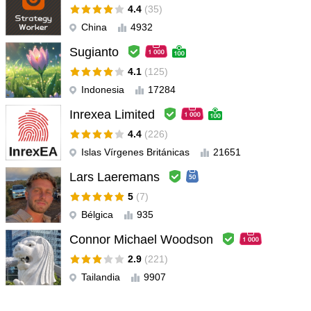
4.4
(35)
China
4932
Sugianto
4.1
(125)
Indonesia
17284
Inrexea Limited
4.4
(226)
Islas Vírgenes Británicas
21651
Lars Laeremans
5
(7)
Bélgica
935
Connor Michael Woodson
2.9
(221)
Tailandia
9907