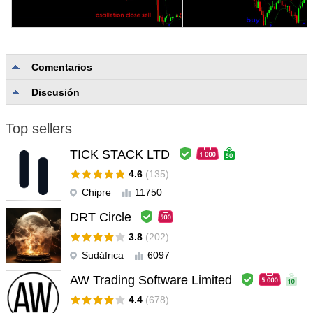
Comentarios
Discusión
No hay comentarios
Top sellers
TICK STACK LTD
4.6
(135)
Chipre
11750
DRT Circle
3.8
(202)
Sudáfrica
6097
AW Trading Software Limited
4.4
(678)