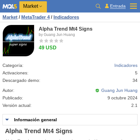
Market
Entrada
Market
/
MetaTrader 4
/
Indicadores
Alpha Trend Mt4 Signs
by Guang Jun Huang
49 USD
Categoría:
Indicadores
Activaciones:
5
Descargado demo:
34
Autor:
Guang Jun Huang
Publicado:
9 octubre 2024
Versión actual:
2.1
Información general
Alpha Trend Mt4 Signs