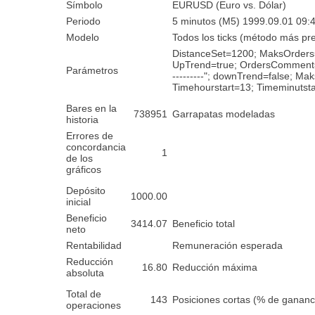
Símbolo
EURUSD (Euro vs. Dólar)
Periodo
5 minutos (M5) 1999.09.01 09:4
Modelo
Todos los ticks (método más pr
DistanceSet=1200; MaksOrders
UpTrend=true; OrdersComment="-------
Parámetros
---------"; downTrend=false; 
Timehourstart=13; Timeminutst
Bares en la
738951
Garrapatas modeladas
historia
Errores de
concordancia
1
de los
gráficos
Depósito
1000.00
inicial
Beneficio
3414.07
Beneficio total
neto
Rentabilidad
Remuneración esperada
Reducción
16.80
Reducción máxima
absoluta
Total de
143
Posiciones cortas (% de gananc
operaciones