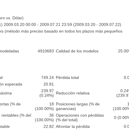
o vs. Dólar)
1) 2009.03.20 00:00 - 2009.07.21 23:59 (2009.03.20 - 2009.07.22)
icks (método más preciso basado en todos los plazos más pequeños
 modeladas
4910683
Calidad de los modelos
25.0
al
749.24
Pérdida total
0.
ón esperada
20.81
239.97
0.2
máxima
Reducción relativa
(0.24%)
(239.9
ortas (% de
18
Posiciones largas (% de
(100.00%)
ganancias)
(100.00
 rentables (% del
36
Operaciones con pérdidas
0 (0.00
(100.00%)
(% del total)
ntable
22.82
Afrontar la pérdida
0.