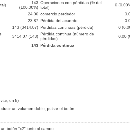
143
Operaciones con pérdidas (% del
tal)
0 (0.00
(100.00%)
total)
24.00
comercio perdedor
0.
23.87
Pérdida del acuerdo
0.
143 (3414.07)
Pérdidas continuas (pérdida)
0 (0.0
e
Pérdida continua (número de
3414.07 (143)
0.00 (
pérdidas)
143
Pérdida continua
viar, en 5)
oducir un volumen doble, pulsar el botón...
 un botón "x2" junto al campo.