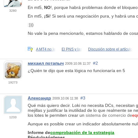
En mt5,
NO
!, porque habrá problemas donde el bloque
3280
En mt5,
¡Si
! Si será una negociación pura, y habrá una 
:)))
No vale la pena mencionarlo, estamos hablando de cosas
A MT4 no le
El PNS y las
Discusión sobre el artículo
михаил потапыч
#2
2009.10.06 11:37
¿Quién te dijo que esta lógica no funcionaría en 5
19273
Александр
#3
2009.10.06 11:38
Qué más quiero decir. Loki no necesita DCs, necesitan g
mejillas y justificar la inutilidad de lo que realmente s
los lotes le permiten crear un
sistema de comercio de
equ
1233
Aunque es posible crear un indicador absolutamente nulo
Informe de
comprobación de la estrategia
Péndulo+órdenes