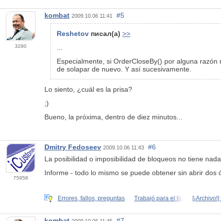
kombat
#5
2009.10.06 11:41
Reshetov
писал(а)
>>
3280
...
Especialmente, si OrderCloseBy() por alguna razón no
de solapar de nuevo. Y así sucesivamente.
Lo siento, ¿cuál es la prisa?
;)
Bueno, la próxima, dentro de diez minutos...
Dmitry Fedoseev
#6
2009.10.06 11:43
La posibilidad o imposibilidad de bloqueos no tiene nada
Informe - todo lo mismo se puede obtener sin abrir dos 
75958
Errores, fallos, preguntas
Trabajó para el tío
[¡Archivo!
kombat
#7