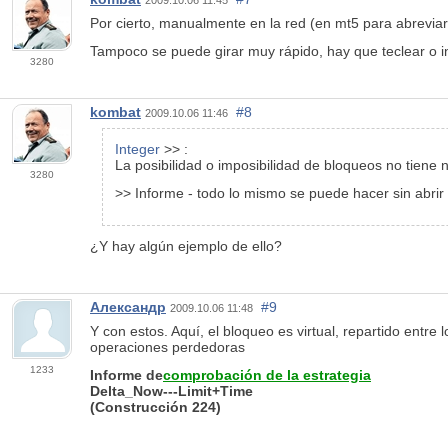
2009.10.06 11:45
Por cierto, manualmente en la red (en mt5 para abreviar
Tampoco se puede girar muy rápido, hay que teclear o in
3280
kombat
#8
2009.10.06 11:46
Integer
>> :
La posibilidad o imposibilidad de bloqueos no tiene 
3280
>> Informe - todo lo mismo se puede hacer sin abrir
¿Y hay algún ejemplo de ello?
Александр
#9
2009.10.06 11:48
Y con estos. Aquí, el bloqueo es virtual, repartido entr
operaciones perdedoras
1233
Informe de
comprobación de la estrategia
Delta_Now---Limit+Time
(Construcción 224)