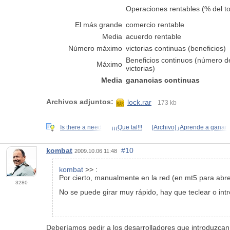
Operaciones rentables (% del to
El más grande
comercio rentable
Media
acuerdo rentable
Número máximo
victorias continuas (beneficios)
Beneficios continuos (número d
Máximo
victorias)
Media
ganancias continuas
Archivos adjuntos:
lock.rar
173 kb
Is there a need
¡¡¡Que tal!!!
[Archivo] ¡Aprende a ganar
kombat
#10
2009.10.06 11:48
kombat
>> :
Por cierto, manualmente en la red (en mt5 para abre
3280
No se puede girar muy rápido, hay que teclear o intr
Deberíamos pedir a los desarrolladores que introduzcan