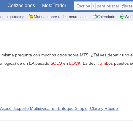
S
Cotizaciones
MetaTrader
Escriba
/
para buscar: @user,
de algotrading
Manual sobre redes neuronales
Calendario
WebT
o la misma pregunta con muchos otros sobre MT5. ¿Tal vez debatir uno e
 la lógica) de un EA basado
SOLO
en
LOCK
. Es decir,
ambos
puestos se
 Asesor Experto Multidivisa: un Enfoque Simple, Claro y Rápido"