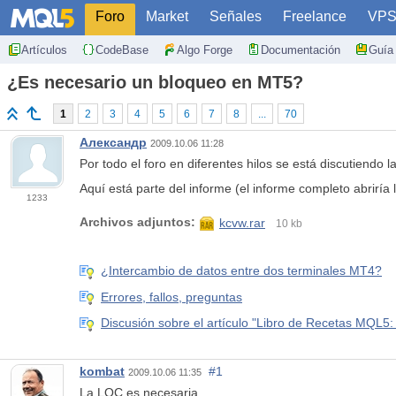
Foro
Market
Señales
Freelance
VP
Artículos
CodeBase
Algo Forge
Documentación
Guía 
¿Es necesario un bloqueo en MT5?
1
2
3
4
5
6
7
8
...
70
Александр
2009.10.06 11:28
Por todo el foro en diferentes hilos se está discutiend
Aquí está parte del informe (el informe completo abriría
1233
Archivos adjuntos:
kcvw.rar
10 kb
¿Intercambio de datos entre dos terminales MT4?
Errores, fallos, preguntas
Discusión sobre el artículo "Libro de Recetas MQL5:
kombat
#1
2009.10.06 11:35
La LOC es necesaria.