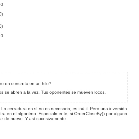
00
0)
0)
0
no en concreto en un hilo?
s se abren a la vez. Tus oponentes se mueven locos.
a cerradura en sí no es necesaria, es inútil. Pero una inversión
ra en el algoritmo. Especialmente, si OrderCloseBy() por alguna
rrar de nuevo. Y así sucesivamente.