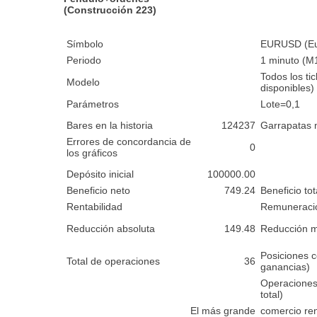
(Construcción 223)
Símbolo
EURUSD (Eur
Periodo
1 minuto (M
Todos los t
Modelo
disponibles)
Parámetros
Lote=0,1
Bares en la historia
124237
Garrapatas
Errores de concordancia de
0
los gráficos
Depósito inicial
100000.00
Beneficio neto
749.24
Beneficio tot
Rentabilidad
Remuneraci
Reducción absoluta
149.48
Reducción 
Posiciones c
Total de operaciones
36
ganancias)
Operaciones
total)
El más grande
comercio re