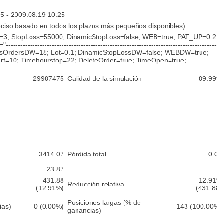
5 - 2009.08.19 10:25
eciso basado en todos los plazos más pequeños disponibles)
=3; StopLoss=55000; DinamicStopLoss=false; WEB=true; PAT_UP=0.2
--------------------------------------------------------------------------------
MaksOrdersDW=18; Lot=0.1; DinamicStopLossDW=false; WEBDW=true;
art=10; Timehourstop=22; DeleteOrder=true; TimeOpen=true;
29987475
Calidad de la simulación
89.9
3414.07
Pérdida total
0.
23.87
431.88
12.9
Reducción relativa
(12.91%)
(431.8
Posiciones largas (% de
ias)
0 (0.00%)
143 (100.00
ganancias)