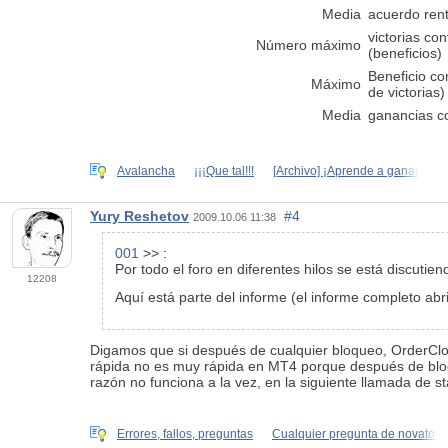
Media
acuerdo ren
victorias co
Número máximo
(beneficios)
Beneficio c
Máximo
de victorias)
Media
ganancias c
Avalancha
¡¡¡Que tal!!!
[Archivo] ¡Aprende a ganar
Yury Reshetov
#4
2009.10.06 11:38
001
>> :
Por todo el foro en diferentes hilos se está discut
12208
Aquí está parte del informe (el informe completo abr
Digamos que si después de cualquier bloqueo, OrderClose
rápida no es muy rápida en MT4 porque después de bloqu
razón no funciona a la vez, en la siguiente llamada de st
Errores, fallos, preguntas
Cualquier pregunta de novato,