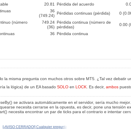
table
20.81
Pérdida del acuerdo
0.
ntinuas
36
Pérdidas continuas (pérdida)
0 (0.0
(749.24)
ontinuo (número
749.24
Pérdida continua (número de
0.00 (
(36)
pérdidas)
ontinuas
36
Pérdida continua
iendo la misma pregunta con muchos otros sobre MT5. ¿Tal vez debatir u
iría la lógica) de un EA basado
SOLO
en
LOCK
. Es decir,
ambos
puesto
By() se activara automáticamente en el servidor, sería mucho mejor. L
earse necesita cerrarse en la opuesta, es decir, pone una tensión ext
art() necesita encontrar un par de ticks para el contrario e intentar ce
[¡AVISO CERRADO!] Cualquier pregunta