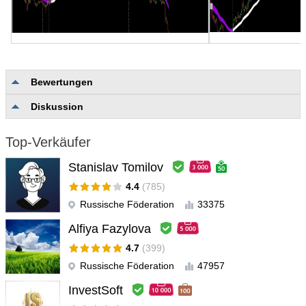
Bewertungen
Diskussion
Keine Bewertungen
Top-Verkäufer
Stanislav Tomilov
4.4
(785)
Russische Föderation
33375
Alfiya Fazylova
4.7
(399)
Russische Föderation
47957
InvestSoft