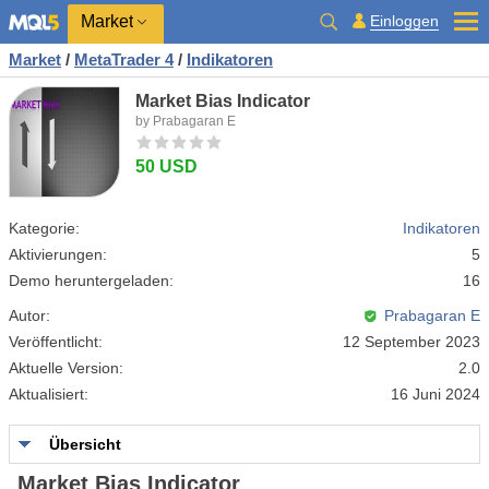
Market
Einloggen
Market
/
MetaTrader 4
/
Indikatoren
Market Bias Indicator
by Prabagaran E
50 USD
Kategorie:
Indikatoren
Aktivierungen:
5
Demo heruntergeladen:
16
Autor:
Prabagaran E
Veröffentlicht:
12 September 2023
Aktuelle Version:
2.0
Aktualisiert:
16 Juni 2024
Übersicht
Market Bias Indicator