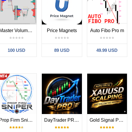
Master Volume profile
Price Magnets
Auto Fibo Pro m
100 USD
89 USD
49.99 USD
Prop Firm Sniper
DayTrader PRO MT4
Gold Signal Pro XAUUSD with Auto TP SL