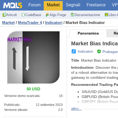
Forum
Market
Segnali
Freelance
VP
Articoli
CodeBase
Algo Forge
Documentazione
Libro 
Market
/
MetaTrader 4
/
Indicatori
/
Market Bias Indicator
Panoramica
Re
Market Bias Indica
Indicatori
Prabagar
Title
: Market Bias Indicator
Introduction
: Discover the 
of a robust alternative to tr
gateway to confident trading
Recommended Trading Pa
50 USD
XAUUSD (Gold/US Dol
Versione demo scaricata:
16
GBPUSD (British Poun
GBPJPY (British Pou
Pubblicato:
12 settembre 2023
EURUSD (Euro/US Dol
altro...
Versione attuale:
2.0