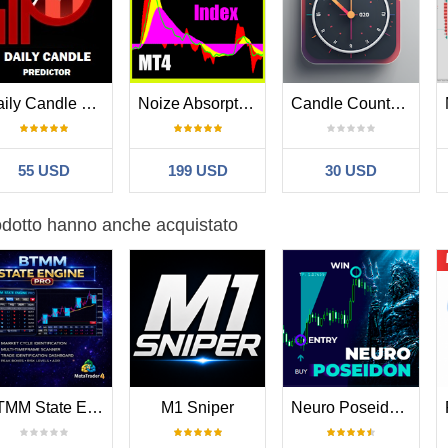
Daily Candle Predictor
Noize Absorption Index MT4
Candle Countdown With Alerts
55 USD
199 USD
30 USD
rodotto hanno anche acquistato
BTMM State Engine Pro MT4
M1 Sniper
Neuro Poseidon MT4