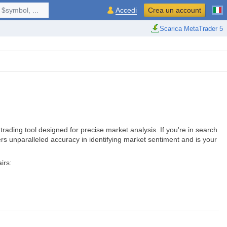
$symbol, ...
Accedi
Crea un account
Scarica MetaTrader 5
 trading tool designed for precise market analysis. If you're in search
fers unparalleled accuracy in identifying market sentiment and is your
irs: