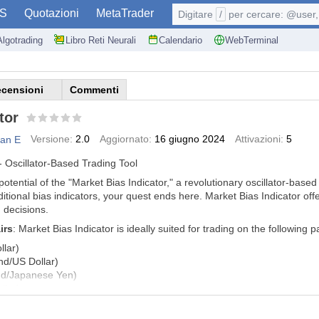
S
Quotazioni
MetaTrader
Digitare
/
per cercare: @user, 
Algotrading
Libro Reti Neurali
Calendario
WebTerminal
censioni
Commenti
tor
Versione:
2.0
Aggiornato:
16 giugno 2024
Attivazioni:
5
an E
 - Oscillator-Based Trading Tool
potential of the "Market Bias Indicator," a revolutionary oscillator-based
aditional bias indicators, your quest ends here. Market Bias Indicator of
 decisions.
irs
: Market Bias Indicator is ideally suited for trading on the following pa
lar)
d/US Dollar)
nd/Japanese Yen)
lar)