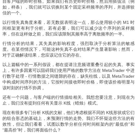
自客户端的即时价格。如果我们有历史即时价格，然后用插值法（例
如，样条），我们就可以切换到某个固定采样频率的序列，并选择较
佳的一个。
以行情失真角度来看，若无数据表明这一点，那么使用较小的 M1 时
间框架更有利于分析。若有必要，我们可以减少这个序列的采样频
率，但在这样做之前，我们应该限制其频率高于离散频率的一半。
行情分析的结果，其失真的影响程度，强烈取决于分析算法的敏感
度。在某些情况下，可能这种失真不会对结果产生显著影响；然而，
对于正确解读结果，您应该记住它的存在。
以上篇幅中的一系列假设，都在提请注意频谱重叠引起的失真。事实
上，有许多因素可以阻碍我们使用严格的数学方法在 MetaTrader 中进
行数字处理 - 行情数据之间缝隙的存在，缺失柱线，以及 MetaTrader
中构成时间序列的方法，它按时间接收即时价格，即使该价格明显与
该时刻的行情不协调 。
还有一个问题，与客户端的行情描绘相关。我想您要注意，到现在为
止，我们没有提到任何有关显示 K线（蜡烛）模式。
现在有很多专门分析 K线的文献，他们考虑根据不同的 K线形状或它们
的组合形态的基础上，来预测行情的走势。我们不怀疑这些方法的有
效性，但让我们看看，试图以数学分析任何时间框架内的“最低价”和
“最高价”时，我们将面临什么？