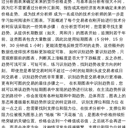
过分析图表来确定未来的货币价格走势，与基本面分析有很大不同，
因为它不需要通过分析外汇新闻、报告或其他经济发布来确定未来的
价格走势。 成为技术分析师 成为一名成功的技术分析师的第一步是
学习如何阅读外汇图表。下面概述了每个交易者在刚开始进行技术分
析时应该采取的一些简单步骤： 在分析货币对时，您需要寻找主要
趋势。从提供长期数据（如天、周和月）的图表开始，追溯到若干年
前。这类图表包含大量数据，因此比使用短期图表（5 分钟、15 分
钟、30 分钟或 1 小时）更能清楚地反映货币对的走势。这些额外的
数据也使得技术指标更加稳定可靠。 如何识别趋势 要识别趋势，只
需观察眼前的图表，判断其上涨幅度是否大于下跌幅度，反之亦然。
趋势可浅可深，可短可长。练习识别趋势，找到趋势改变方向的时
刻。 即使您是希望交易时间不超过一小时的短期剥头皮交易者或日
间交易者，识别趋势仍然非常重要。识别趋势是交易者执行更准确、
更有利可图的交易的最佳步骤之一。 在长期图表中识别趋势后，您
就可以将该趋势与短期图表中发现的趋势进行比较。在主流趋势所设
定的路径中，你会发现有各种短期和中期趋势。总体而言，图表上的
形态将遵循最长期趋势所设定的特定路径。 识别支撑位和阻力位 在
这一点之后，您需要找到支撑位和阻力位。在技术分析中，支撑位和
阻力位被视为图形上的 "地板 "和 "天花板 "点，是图表中价格持续拒
绝突破的关键位置。价格会达到一个峰值或谷值，之后就不会再进一
步，而是会改变方向。这种情况发生得越频繁，支撑位和阻力位就越