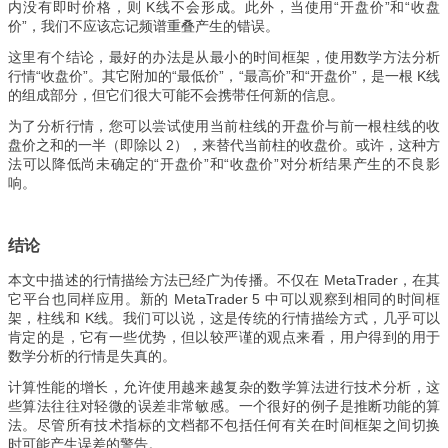
内没有即时价格，则 K线不会形成。此外，当使用“开盘价”和“收盘
价”，我们不应该忘记频谱重叠产生的错误。
这里有个结论，最好的办法是从最小的时间框架，使用数学方法分析
行情“收盘价”。其它附加的“最低价”，“最高价”和“开盘价”，是一根 K线
的组成部分，但它们很大可能不会携带任何新的信息。
为了分析行情，您可以尝试使用当前柱线的开盘价与前一根柱线的收
盘价之和的一半（即除以 2），来替代当前柱的收盘价。或许，这种方
法可以降低尚未确定的“开盘价”和“收盘价”对分析结果产生的不良影
响。
结论
本文中描述的行情描绘方法已经广为传播。不仅在 MetaTrader，在其
它平台也同样应用。新的 MetaTrader 5 中可以观察到相同的时间框
架，柱线和 K线。我们可以说，这是传统的行情描绘方式，几乎可以
肯定的是，它有一些优势，但以较严谨的观点来看，用户得到的用于
数学分析的行情是失真的。
计算性能的增长，允许使用越来越复杂的数学算法进行技术分析，这
些算法往往对轻微的误差非常敏感。一个很好的例子是推断功能的算
法。尽管所有技术指标的文档都不包括任何有关在时间框架之间切换
时可能产生误差的警告。