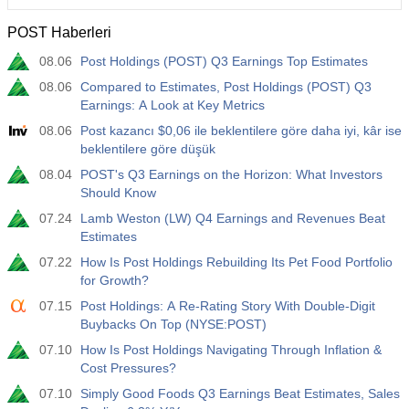
POST Haberleri
12:30
Ortalama Saatlik Kazanç (Yıllık)
08.06
Post Holdings (POST) Q3 Earnings Top Estimates
Açıklanan
Beklenti
Önceki
USD
3.5%
3.5%
08.06
Compared to Estimates, Post Holdings (POST) Q3
Earnings: A Look at Key Metrics
12:30
Özel Tarım Dışı Bordrolar
08.06
Post kazancı $0,06 ile beklentilere göre daha iyi, kâr ise
Açıklanan
Beklenti
Önceki
beklentilere göre düşük
USD
40 K
49 K
08.04
POST's Q3 Earnings on the Horizon: What Investors
Should Know
12:30
U6 İşsizlik Oranı
07.24
Lamb Weston (LW) Q4 Earnings and Revenues Beat
Açıklanan
Beklenti
Önceki
Estimates
USD
7.9%
7.9%
07.22
How Is Post Holdings Rebuilding Its Pet Food Portfolio
for Growth?
17:00
Baker Hughes ABD Petrol Rig Sayısı
07.15
Post Holdings: A Re-Rating Story With Double-Digit
Açıklanan
Beklenti
Önceki
Buybacks On Top (NYSE:POST)
USD
451
07.10
How Is Post Holdings Navigating Through Inflation &
Cost Pressures?
17:00
Baker Hughes ABD Sondaj Kuyusu Sayısı
07.10
Simply Good Foods Q3 Earnings Beat Estimates, Sales
Açıklanan
Beklenti
Önceki