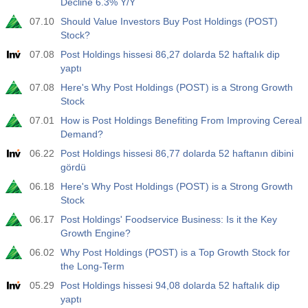
Decline 6.3% Y/Y
USD
588
07.10
Should Value Investors Buy Post Holdings (POST)
Stock?
19:00
Fed Tüketici Kredisi m/m
07.08
Post Holdings hissesi 86,27 dolarda 52 haftalık dip
Açıklanan
Beklenti
Önceki
USD
yaptı
$​11.44 B
$​-0.18 B
07.08
Here's Why Post Holdings (POST) is a Strong Growth
Stock
19:30
CFTC Altın Ticari Olmayan Net Pozisyonlar
07.01
How is Post Holdings Benefiting From Improving Cereal
Açıklanan
Beklenti
Önceki
USD
Demand?
182.1 K
06.22
Post Holdings hissesi 86,77 dolarda 52 haftanın dibini
gördü
19:30
CFTC Ham Petrol Ticari Olmayan Net Pozisyonlar
06.18
Açıklanan
Here's Why Post Holdings (POST) is a Strong Growth
Beklenti
Önceki
USD
Stock
120.1 K
06.17
Post Holdings' Foodservice Business: Is it the Key
Growth Engine?
19:30
CFTC S&P 500 Ticari Olmayan Net Pozisyonlar
Açıklanan
Beklenti
Önceki
06.02
Why Post Holdings (POST) is a Top Growth Stock for
USD
-17.2 K
the Long-Term
05.29
Post Holdings hissesi 94,08 dolarda 52 haftalık dip
19:30
CFTC Nasdaq 100 Ticari Olmayan Net Pozisyonlar
yaptı