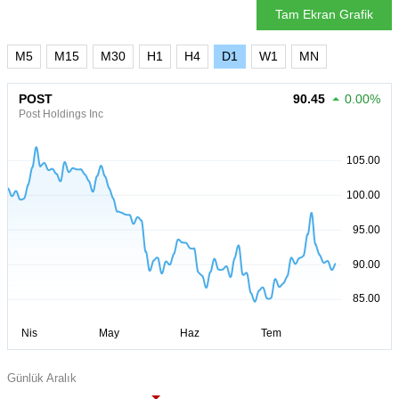
Tam Ekran Grafik
M5
M15
M30
H1
H4
D1
W1
MN
POST
90.45
0.00%
Post Holdings Inc
Günlük Aralık