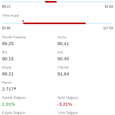
89.21
91.64
Yıllık Aralık
83.89
117.03
Önceki Kapanış
Açılış
89.25
90.41
Bid
Ask
90.15
90.45
Düşük
Yüksek
89.21
91.64
Hacim
2.717
K
Günlük Değişim
Aylık Değişim
1.01%
-3.21%
6 Aylık Değişim
Yıllık Değişim