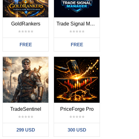
GoldRankers
Trade Signal Manager
FREE
FREE
TradeSentinel
PriceForge Pro
299 USD
300 USD