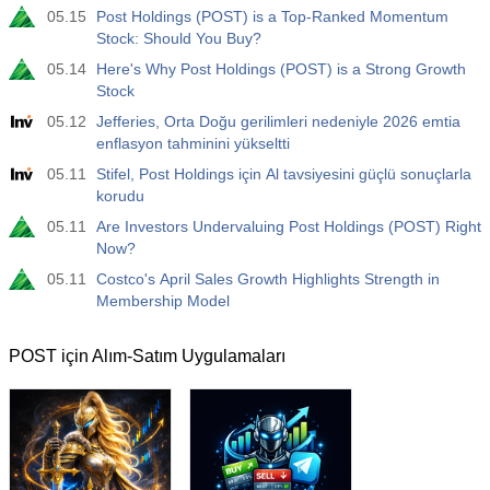
Açıklanan
Beklenti
Önceki
05.15
Post Holdings (POST) is a Top-Ranked Momentum
USD
4.9 K
Stock: Should You Buy?
05.14
Here's Why Post Holdings (POST) is a Strong Growth
Stock
05.12
Jefferies, Orta Doğu gerilimleri nedeniyle 2026 emtia
enflasyon tahminini yükseltti
05.11
Stifel, Post Holdings için Al tavsiyesini güçlü sonuçlarla
korudu
05.11
Are Investors Undervaluing Post Holdings (POST) Right
Now?
05.11
Costco's April Sales Growth Highlights Strength in
Membership Model
POST için Alım-Satım Uygulamaları