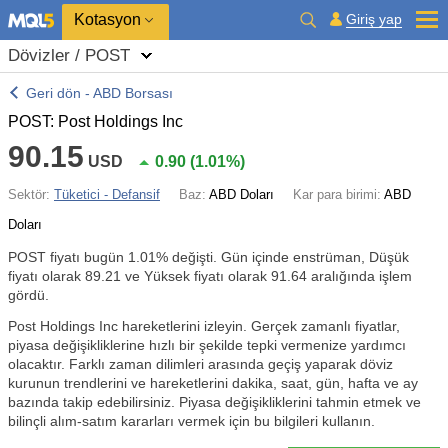
Kotasyon
Giriş yap
Dövizler / POST
Geri dön - ABD Borsası
POST: Post Holdings Inc
90.15
USD
0.90
(
1.01%
)
Sektör:
Tüketici - Defansif
Baz:
ABD Doları
Kar para birimi:
ABD
Doları
POST fiyatı bugün
1.01%
değişti. Gün içinde enstrüman, Düşük
fiyatı olarak 89.21 ve Yüksek fiyatı olarak 91.64 aralığında işlem
gördü.
Post Holdings Inc hareketlerini izleyin. Gerçek zamanlı fiyatlar,
piyasa değişikliklerine hızlı bir şekilde tepki vermenize yardımcı
olacaktır. Farklı zaman dilimleri arasında geçiş yaparak döviz
kurunun trendlerini ve hareketlerini dakika, saat, gün, hafta ve ay
bazında takip edebilirsiniz. Piyasa değişikliklerini tahmin etmek ve
bilinçli alım-satım kararları vermek için bu bilgileri kullanın.