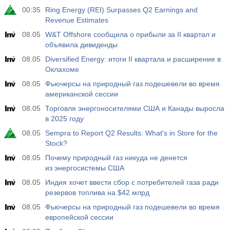
00:35
Ring Energy (REI) Surpasses Q2 Earnings and
19:00
Решение Банка Мексики по процентной ставке
Revenue Estimates
Акт.
Прог.
Пред.
MXN
6.50%
08.05
W&T Offshore сообщила о прибыли за II квартал и
объявила дивиденды
23:30
Индекс расходов домохозяйств г/г
08.05
Diversified Energy: итоги II квартала и расширение в
Оклахоме
Акт.
Прог.
Пред.
JPY
-1.8%
-0.4%
08.05
Фьючерсы на природный газ подешевели во время
американской сессии
23:30
Индекс расходов домохозяйств м/м
08.05
Торговля энергоносителями США и Канады выросла
Акт.
в 2025 году
Прог.
Пред.
JPY
0.9%
3.7%
08.05
Sempra to Report Q2 Results: What's in Store for the
Stock?
08.05
Почему природный газ никуда не денется
из энергосистемы США
08.05
Индия хочет ввести сбор с потребителей газа ради
резервов топлива на $42 млрд
08.05
Фьючерсы на природный газ подешевели во время
европейской сессии