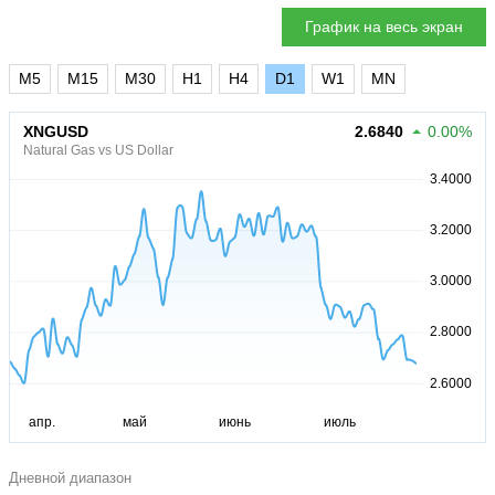
График на весь экран
M5
M15
M30
H1
H4
D1
W1
MN
XNGUSD
2.6840
0.00%
Natural Gas vs US Dollar
Дневной диапазон