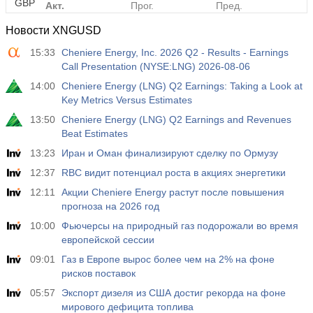
GBP
Акт.
Прог.
Пред.
44.7
39.0
38.4
Новости XNGUSD
15:33
Cheniere Energy, Inc. 2026 Q2 - Results - Earnings
12:30
Уровень производительности в
несельскохозяйственном секторе кв/кв
Call Presentation (NYSE:LNG) 2026-08-06
USD
Акт.
Прог.
Пред.
14:00
Cheniere Energy (LNG) Q2 Earnings: Taking a Look at
1.4%
1.4%
0.8%
Key Metrics Versus Estimates
13:50
Cheniere Energy (LNG) Q2 Earnings and Revenues
12:30
Стоимость единицы выпущенной продукции кв/кв
Beat Estimates
Акт.
Прог.
Пред.
13:23
Иран и Оман финализируют сделку по Ормузу
USD
1.3%
0.4%
1.3%
12:37
RBC видит потенциал роста в акциях энергетики
12:11
Акции Cheniere Energy растут после повышения
12:30
Число заявок на пособия по безработице
прогноза на 2026 год
Акт.
Прог.
Пред.
USD
10:00
Фьючерсы на природный газ подорожали во время
199 тыс
196 тыс
198 тыс
европейской сессии
09:01
Газ в Европе вырос более чем на 2% на фоне
12:30
Число получателей пособий по безработице
рисков поставок
Акт.
Прог.
Пред.
USD
05:57
1.801 млн
Экспорт дизеля из США достиг рекорда на фоне
1.772 млн
1.777 млн
мирового дефицита топлива