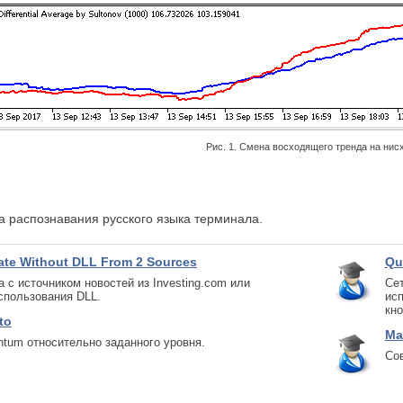
Рис. 1. Смена восходящего тренда на нис
 распознавания русского языка терминала.
te Without DLL From 2 Sources
Qu
 с источником новостей из Investing.com или
Сет
использования DLL.
ис
кно
to
Ma
tum относительно заданного уровня.
Сов