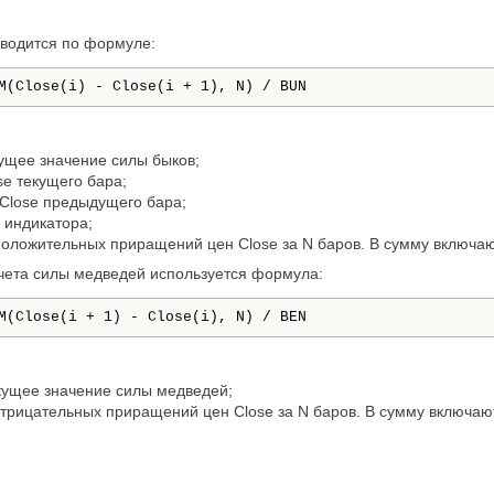
зводится по формуле:
M(Close(i) - Close(i + 1), N) / BUN
кущее значение силы быков;
se текущего бара;
 Close предыдущего бара;
 индикатора;
положительных приращений цен Close за N баров. В сумму включа
счета силы медведей используется формула:
M(Close(i + 1) - Close(i), N) / BEN
кущее значение силы медведей;
отрицательных приращений цен Close за N баров. В сумму включа