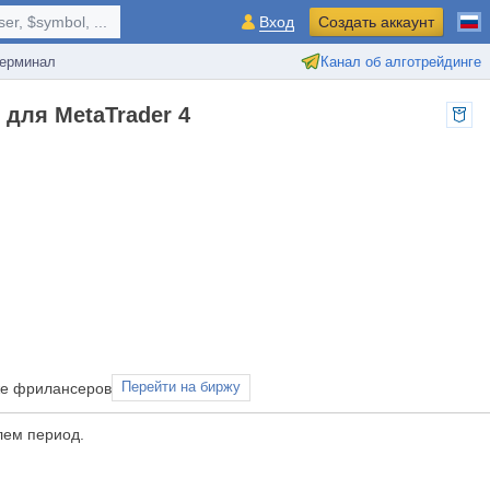
r, $symbol, ...
Вход
Создать аккаунт
ерминал
Канал об алготрейдинге
для MetaTrader 4
рже фрилансеров
Перейти на биржу
лем период.