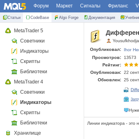
Форум
Маркет
Сигналы
Фриланс
V
Статьи
CodeBase
Algo Forge
Документация
Учебни
MetaTrader 5
Дифференц
Советники
Yousufkhodja
Опубликовал:
Ihor He
Индикаторы
Просмотров:
13573
Скрипты
Рейтинг:
Библиотеки
Опубликован:
22 сент
Обновлен:
25 сент
MetaTrader 4
Diff
Советники
Загр
Индикаторы
Нуже
Скрипты
Библиотеки
Линии индикатора - это
Хранилище