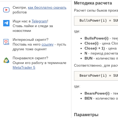
Методика расчета
Смотри,
как бесплатно скачать
Расчет силы быков прои
роботов
BullsPower(i) = SU
Ищи нас в
Telegram
!
Ставь лайки и следи за
новостями
где:
BullsPower(i)
- те
Интересный скрипт?
Close(i)
- цена Clo
Поставь на него
ссылку
- пусть
Close(i + 1)
- цена
другие тоже оценят
N
- период расчета
Понравился скрипт?
BUN
- количество 
Оцени его работу в терминале
Соответственно, для ра
MetaTrader 5
BearsPower(i) = SU
где:
BearsPower(i)
- те
BEN
- количество 
Параметры