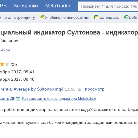
PS
Котировки
MetaTrader
Нажмите
/
для поиска: @use
к по алготрейдингу
Учебник по нейросетям
Календарь
Вебт
иальный индикатор Султонова - индикатор 
 Sultonov
rasko
(24)
ября 2017, 09:41
ября 2017, 08:48
erential Average by Sultonov.mq4
просмотр
(15.98 KB)
узить ZIP
Как загрузить код из редактора MetaEditor
н робот или индикатор на основе этого кода? Закажите его на би
 накопленные суммы сил быков и медведей за заданный пользовате