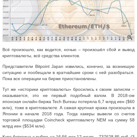
Всё произошло, как водится, ночью – произошёл сбой и вывод
криптовалюты, всё средства клиентов.
Представители Bitpoint Japan извились, конечно, за возникшую
ситуацию и пообещали в кратчайшие сроки с ней разобраться.
Пока все операции на бирже приостановлены.
Тут же «историки криптовалюты» бросились к своим записям –
оказывается, это не первый подобный взлом. В 2018-ом
японская онлайн-биржа Tech Bureau потеряла 6,7 млрд иен ($60
млн), тоже в криптовалюте. А самая крупная кража произошла в
Японии в начале 2018 года. Тогда хакеры вывели со счетов
торговой площадки Coincheck криптовалюту NEM на сумму 58
млрд иен ($534 млн).
Курс биткоина к рублю на 16:56 мск 12 июля – 737628,85 руб. (3