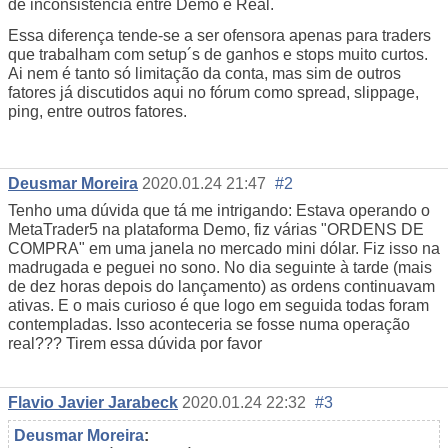
de inconsistência entre Demo e Real.
Essa diferença tende-se a ser ofensora apenas para traders
que trabalham com setup´s de ganhos e stops muito curtos.
Ai nem é tanto só limitação da conta, mas sim de outros
fatores já discutidos aqui no fórum como spread, slippage,
ping, entre outros fatores.
Deusmar Moreira
2020.01.24 21:47
#2
Tenho uma dúvida que tá me intrigando: Estava operando o
MetaTrader5 na plataforma Demo, fiz várias "ORDENS DE
COMPRA" em uma janela no mercado mini dólar. Fiz isso na
madrugada e peguei no sono. No dia seguinte à tarde (mais
de dez horas depois do lançamento) as ordens continuavam
ativas. E o mais curioso é que logo em seguida todas foram
contempladas. Isso aconteceria se fosse numa operação
real??? Tirem essa dúvida por favor
Flavio Javier Jarabeck
2020.01.24 22:32
#3
Deusmar Moreira
: