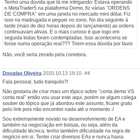
Tenho uma dúvida que tá me intrigando: Estava operando
o MetaTrader5 na plataforma Demo, fiz várias "ORDENS
DE COMPRA" em uma janela no mercado mini dólar. Fiz
isso na madrugada e peguei no sono. No dia seguinte à
tarde (mais de dez horas depois do lançamento) as ordens
continuavam ativas. E o mais curioso é que logo em
seguida todas foram contempladas. Isso aconteceria se
fosse numa operação real??? Tirem essa dúvida por favor
Não, você seria zerado pela corretora.
Douglas Oliveira
2020.10.13 19:10
#4
Fala pessoal, tudo tranquilo?!
Não gostaria de criar mais um tópico sobre "conta demo VS
conta real" então vou usar este aqui, porém se algum colega
souber do tópico que já abordou este assunto, ficarei grato
pelo link pois não encontrei nada até o momento :/
Sou extremamente novato no desenvolvimento de EA e
também na negociação em bolsas, ou seja, além da
dificuldade técnica, tenho também dificuldade na regra de
negócio em si. Tentei criar diversos EAs e nunca havia