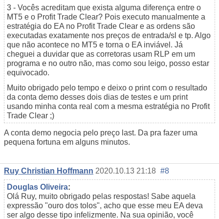
3 - Vocês acreditam que exista alguma diferença entre o
MT5 e o Profit Trade Clear? Pois executo manualmente a
estratégia do EA no Profit Trade Clear e as ordens são
executadas exatamente nos preços de entrada/sl e tp. Algo
que não acontece no MT5 e torna o EA inviável. Já
cheguei a duvidar que as corretoras usam RLP em um
programa e no outro não, mas como sou leigo, posso estar
equivocado.
Muito obrigado pelo tempo e deixo o print com o resultado
da conta demo desses dois dias de testes e um print
usando minha conta real com a mesma estratégia no Profit
Trade Clear ;)
A conta demo negocia pelo preço last. Da pra fazer uma
pequena fortuna em alguns minutos.
Ruy Christian Hoffmann
2020.10.13 21:18
#8
Douglas Oliveira
:
Olá Ruy, muito obrigado pelas respostas! Sabe aquela
expressão "ouro dos tolos", acho que esse meu EA deva
ser algo desse tipo infelizmente. Na sua opinião, você