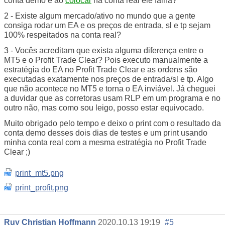
conta demo e ao
colocar
na conta real ele falha?
2 - Existe algum mercado/ativo no mundo que a gente
consiga rodar um EA e os preços de entrada, sl e tp sejam
100% respeitados na conta real?
3 - Vocês acreditam que exista alguma diferença entre o
MT5 e o Profit Trade Clear? Pois executo manualmente a
estratégia do EA no Profit Trade Clear e as ordens são
executadas exatamente nos preços de entrada/sl e tp. Algo
que não acontece no MT5 e torna o EA inviável. Já cheguei
a duvidar que as corretoras usam RLP em um programa e no
outro não, mas como sou leigo, posso estar equivocado.
Muito obrigado pelo tempo e deixo o print com o resultado da
conta demo desses dois dias de testes e um print usando
minha conta real com a mesma estratégia no Profit Trade
Clear ;)
print_mt5.png
print_profit.png
Ruy Christian Hoffmann
2020.10.13 19:19
#5