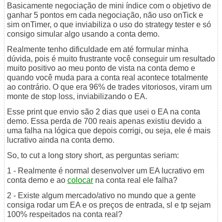
Basicamente negociação de mini índice com o objetivo de
ganhar 5 pontos em cada negociação, não uso onTick e
sim onTimer, o que inviabiliza o uso do strategy tester e só
consigo simular algo usando a conta demo.
Realmente tenho dificuldade em até formular minha
dúvida, pois é muito frustrante você conseguir um resultado
muito positivo ao meu ponto de vista na conta demo e
quando você muda para a conta real acontece totalmente
ao contrário. O que era 96% de trades vitoriosos, viram um
monte de stop loss, inviabilizando o EA.
Esse print que envio são 2 dias que usei o EA na conta
demo. Essa perda de 700 reais apenas existiu devido a
uma falha na lógica que depois corrigi, ou seja, ele é mais
lucrativo ainda na conta demo.
So, to cut a long story short, as perguntas seriam:
1 - Realmente é normal desenvolver um EA lucrativo em
conta demo e ao
colocar
na conta real ele falha?
2 - Existe algum mercado/ativo no mundo que a gente
consiga rodar um EA e os preços de entrada, sl e tp sejam
100% respeitados na conta real?