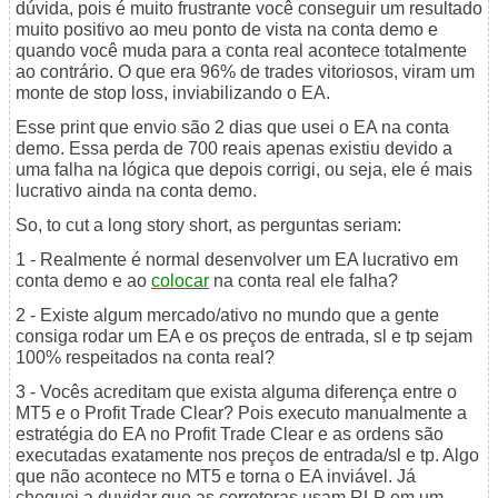
dúvida, pois é muito frustrante você conseguir um resultado
muito positivo ao meu ponto de vista na conta demo e
quando você muda para a conta real acontece totalmente
ao contrário. O que era 96% de trades vitoriosos, viram um
monte de stop loss, inviabilizando o EA.
Esse print que envio são 2 dias que usei o EA na conta
demo. Essa perda de 700 reais apenas existiu devido a
uma falha na lógica que depois corrigi, ou seja, ele é mais
lucrativo ainda na conta demo.
So, to cut a long story short, as perguntas seriam:
1 - Realmente é normal desenvolver um EA lucrativo em
conta demo e ao
colocar
na conta real ele falha?
2 - Existe algum mercado/ativo no mundo que a gente
consiga rodar um EA e os preços de entrada, sl e tp sejam
100% respeitados na conta real?
3 - Vocês acreditam que exista alguma diferença entre o
MT5 e o Profit Trade Clear? Pois executo manualmente a
estratégia do EA no Profit Trade Clear e as ordens são
executadas exatamente nos preços de entrada/sl e tp. Algo
que não acontece no MT5 e torna o EA inviável. Já
cheguei a duvidar que as corretoras usam RLP em um