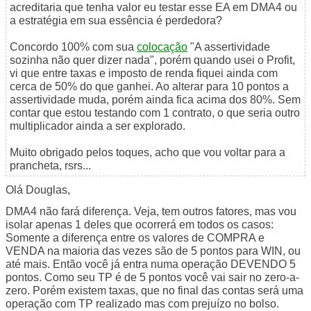
acreditaria que tenha valor eu testar esse EA em DMA4 ou
a estratégia em sua essência é perdedora?
Concordo 100% com sua
colocação
"A assertividade
sozinha não quer dizer nada", porém quando usei o Profit,
vi que entre taxas e imposto de renda fiquei ainda com
cerca de 50% do que ganhei. Ao alterar para 10 pontos a
assertividade muda, porém ainda fica acima dos 80%. Sem
contar que estou testando com 1 contrato, o que seria outro
multiplicador ainda a ser explorado.
Muito obrigado pelos toques, acho que vou voltar para a
prancheta, rsrs...
Olá Douglas,
DMA4 não fará diferença. Veja, tem outros fatores, mas vou
isolar apenas 1 deles que ocorrerá em todos os casos:
Somente a diferença entre os valores de COMPRA e
VENDA na maioria das vezes são de 5 pontos para WIN, ou
até mais. Então você já entra numa operação DEVENDO 5
pontos. Como seu TP é de 5 pontos você vai sair no zero-a-
zero. Porém existem taxas, que no final das contas será uma
operação com TP realizado mas com prejuízo no bolso.