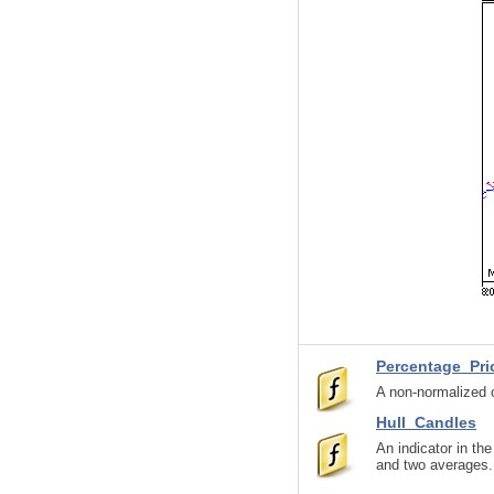
Percentage_Pri
A non-normalized o
Hull_Candles
An indicator in th
and two averages.