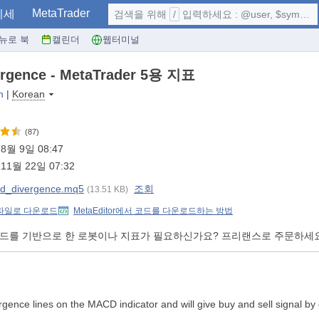
MetaTrader
시세
검색을 위해
/
입력하세요 : @user, $symbol, ...
뉴로 북
캘린더
웹터미널
rgence - MetaTrader 5용 지표
n
|
Korean
(87)
8월 9일 08:47
11월 22일 07:32
d_divergence.mq5
조회
(13.51 KB)
 파일로 다운로드
MetaEditor에서 코드를 다운로드하는 방법
코드를 기반으로 한 로봇이나 지표가 필요하신가요? 프리랜스로 주문하세
vergence lines on the MACD indicator and will give buy and sell signal b