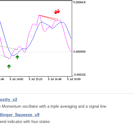
locity_v2
 Momentum oscillator with a triple averaging and a signal line.
llinger_Squeeze_v9
rend indicator with four states