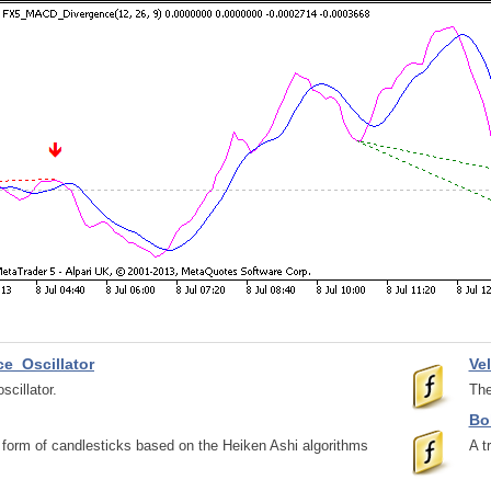
ce_Oscillator
Ve
scillator.
The
Bo
e form of candlesticks based on the Heiken Ashi algorithms
A t