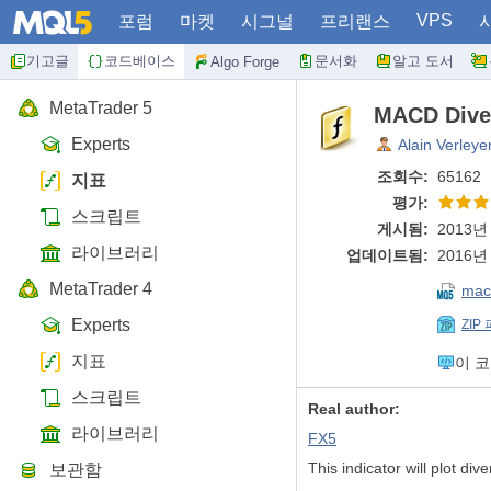
VPS
포럼
마켓
시그널
프리랜스
기고글
코드베이스
문서화
알고 도서
Algo Forge
MetaTrader 5
MACD Dive
Experts
Alain Verleye
조회수:
65162
지표
평가:
스크립트
게시됨:
2013년 
라이브러리
업데이트됨:
2016년 
MetaTrader 4
mac
Experts
ZIP
지표
이 
스크립트
Real author:
라이브러리
FX5
This indicator will plot di
보관함