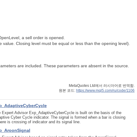
-OpenLevel, a sell order is opened.
 value. Closing level must be equal or less than the opening level).
rameters are included. These parameters are absent in the source.
MetaQuotes Ltd에서 러시아어로 번역함.
원본 코드:
https://www.mql5.com/ru/code/1106
p_AdaptiveCyberCycle
 Expert Advisor Exp_AdaptiveCyberCycle is built on the basis of the
ptive Cyber Cycle indicator. The signal is formed when a bar is closing
there is crossing of indicator and its signal line.
p_AroonSignal