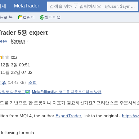
MetaTrader
시세
검색을 위해
/
입력하세요 : @user, $symbol, ...
뉴로 북
캘린더
웹터미널
rader 5용 expert
seev
|
Korean
(21)
12월 3일 09:51
11월 22일 07:32
mq5
조회
(14.42 KB)
 파일로 다운로드
MetaEditor에서 코드를 다운로드하는 방법
코드를 기반으로 한 로봇이나 지표가 필요하신가요? 프리랜스로 주문하세
ritten from MQL4, the author
ExpertTrader
, link to the original -
https://
 following formula: