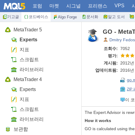
VPS
포럼
마켓
시그널
프리랜스
기고글
코드베이스
문서화
알고 도서
Algo Forge
MetaTrader 5
GO - MetaT
Experts
Dmitry Fedo
조회수:
7052
지표
평가:
스크립트
게시됨:
2012년 
라이브러리
업데이트됨:
2016년 
MetaTrader 4
go.
Experts
ZIP
지표
이 
스크립트
The Expert Advisor is rew
라이브러리
How it works
GO is calculated using the
보관함