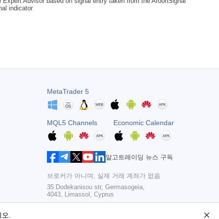
 Expert Advisor based on signal entry taken from the AroonSignal
nal indicator
MetaTrader 5
MQL5 Channels
Economic Calendar
알고트레이딩 뉴스 구독
브로커가 아니며, 실제 거래 계좌가 없음
35 Dodekanisou str, Germasogeia,
4043, Limassol, Cyprus
Copyright 2000-2026,
MetaQuotes Ltd
오.