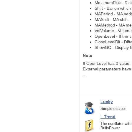
MaximumRisk - Risk 
Shift - Bar on which 
MAPeriod - MA peri
MAShift - MA shift.
MAMethod - MA me
VolVolume - Volume
OpenLevel - If the v
CloseLevelDif - Diff
ShowGO - Display G
Note
If OpenLevel has 0 value,
External parameters have
...
Lucky
Simple scalper
i_Trend
The oscillator wit
BullsPower