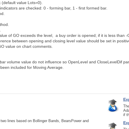
(default value Lots=0).
indicators are checked: 0 - forming bar, 1 - first formed bar.
od.
thod.
.
alue of GO exceeds the level, a buy order is opened; if it is less than 
erence between opening and closing level value should be set in positive
O value on chart comments.
 bar volume value do not influence so OpenLevel and CloseLevelDif pa
 been included for Moving Average.
Ex
The
Ada
if 
h two lines based on Bollinger Bands, BearsPower and
Ex