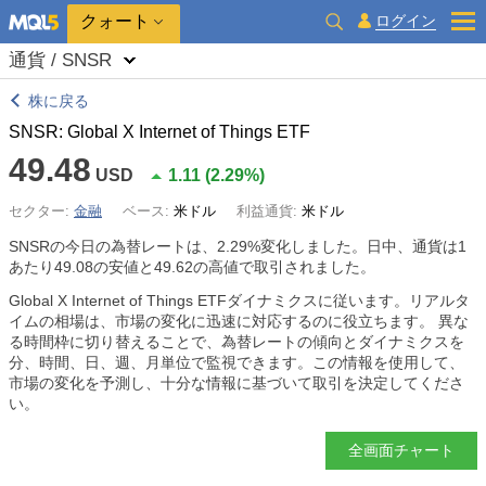
クォート
ログイン
通貨 / SNSR
株に戻る
SNSR: Global X Internet of Things ETF
49.48
USD
1.11
(
2.29%
)
セクター:
金融
ベース:
米ドル
利益通貨:
米ドル
SNSRの今日の為替レートは、
2.29%
変化しました。日中、通貨は1
あたり49.08の安値と49.62の高値で取引されました。
Global X Internet of Things ETFダイナミクスに従います。リアルタ
イムの相場は、市場の変化に迅速に対応するのに役立ちます。 異な
る時間枠に切り替えることで、為替レートの傾向とダイナミクスを
分、時間、日、週、月単位で監視できます。この情報を使用して、
市場の変化を予測し、十分な情報に基づいて取引を決定してくださ
い。
全画面チャート