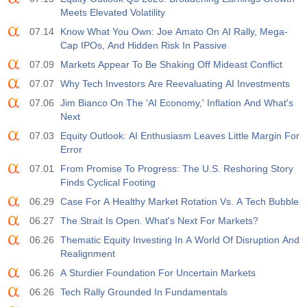
Meets Elevated Volatility
07.14
Know What You Own: Joe Amato On AI Rally, Mega-
Cap IPOs, And Hidden Risk In Passive
07.09
Markets Appear To Be Shaking Off Mideast Conflict
07.07
Why Tech Investors Are Reevaluating AI Investments
07.06
Jim Bianco On The 'AI Economy,' Inflation And What's
Next
07.03
Equity Outlook: AI Enthusiasm Leaves Little Margin For
Error
07.01
From Promise To Progress: The U.S. Reshoring Story
Finds Cyclical Footing
06.29
Case For A Healthy Market Rotation Vs. A Tech Bubble
06.27
The Strait Is Open. What's Next For Markets?
06.26
Thematic Equity Investing In A World Of Disruption And
Realignment
06.26
A Sturdier Foundation For Uncertain Markets
06.26
Tech Rally Grounded In Fundamentals