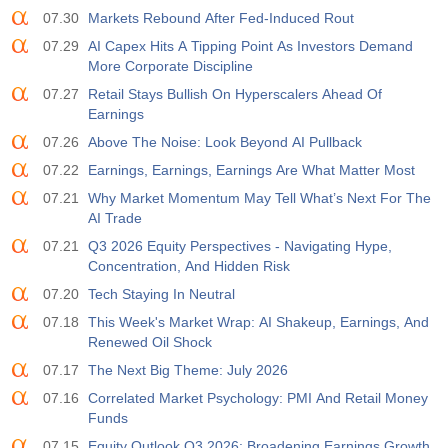
07.30
Markets Rebound After Fed-Induced Rout
07.29
AI Capex Hits A Tipping Point As Investors Demand
More Corporate Discipline
07.27
Retail Stays Bullish On Hyperscalers Ahead Of
Earnings
07.26
Above The Noise: Look Beyond AI Pullback
07.22
Earnings, Earnings, Earnings Are What Matter Most
07.21
Why Market Momentum May Tell What’s Next For The
AI Trade
07.21
Q3 2026 Equity Perspectives - Navigating Hype,
Concentration, And Hidden Risk
07.20
Tech Staying In Neutral
07.18
This Week's Market Wrap: AI Shakeup, Earnings, And
Renewed Oil Shock
07.17
The Next Big Theme: July 2026
07.16
Correlated Market Psychology: PMI And Retail Money
Funds
07.15
Equity Outlook Q3 2026: Broadening Earnings Growth