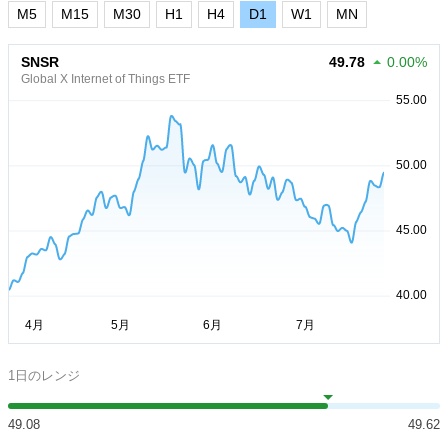
M5
M15
M30
H1
H4
D1
W1
MN
SNSR
49.78
0.00%
Global X Internet of Things ETF
1日のレンジ
49.08
49.62