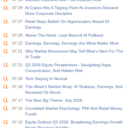
활동
예측값
훑어보기
USD
3.2%
3.5%
3.5%
07.29
AI Capex Hits A Tipping Point As Investors Demand
More Corporate Discipline
12:30
개인 비농업 급여
07.27
Retail Stays Bullish On Hyperscalers Ahead Of
활동
예측값
훑어보기
Earnings
USD
30 K
40 K
30 K
07.26
Above The Noise: Look Beyond AI Pullback
07.22
Earnings, Earnings, Earnings Are What Matter Most
12:30
U6 실업률
07.21
Why Market Momentum May Tell What’s Next For The
활동
예측값
훑어보기
USD
AI Trade
7.9%
7.9%
7.9%
07.21
Q3 2026 Equity Perspectives - Navigating Hype,
Concentration, And Hidden Risk
17:00
베이커 휴즈 US Oil Rig Count
07.20
Tech Staying In Neutral
활동
예측값
훑어보기
USD
454
451
07.18
This Week's Market Wrap: AI Shakeup, Earnings, And
Renewed Oil Shock
17:00
베이커 휴즈 미국 총 리그 수
07.17
The Next Big Theme: July 2026
활동
예측값
훑어보기
07.16
Correlated Market Psychology: PMI And Retail Money
USD
588
588
Funds
07.15
Equity Outlook Q3 2026: Broadening Earnings Growth
19:00
연방 소비자 신용도 m/m
Meets Elevated Volatility