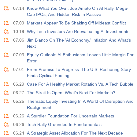
활동
예측값
훑어보기
07.14
Know What You Own: Joe Amato On AI Rally, Mega-
USD
$​14.17 B
$​11.44 B
$​-1.08 B
Cap IPOs, And Hidden Risk In Passive
07.09
Markets Appear To Be Shaking Off Mideast Conflict
19:30
CFTC 골드 비상업 순포지션
10:19
Why Tech Investors Are Reevaluating AI Investments
활동
예측값
훑어보기
USD
197.6 K
182.1 K
07.06
Jim Bianco On The 'AI Economy,' Inflation And What's
Next
19:30
07.03
CFTC 원유 비상업 순포지션
Equity Outlook: AI Enthusiasm Leaves Little Margin For
Error
활동
예측값
훑어보기
USD
112.4 K
120.1 K
07.01
From Promise To Progress: The U.S. Reshoring Story
Finds Cyclical Footing
19:30
CFTC S&P 500 비상업 순포지션
06.29
Case For A Healthy Market Rotation Vs. A Tech Bubble
활동
예측값
훑어보기
06.27
The Strait Is Open. What's Next For Markets?
USD
-27.3 K
-17.2 K
06.26
Thematic Equity Investing In A World Of Disruption And
Realignment
19:30
CFTC 나스닥 100 비상업 순포지션
06.26
A Sturdier Foundation For Uncertain Markets
활동
예측값
훑어보기
USD
06.26
Tech Rally Grounded In Fundamentals
-14.6 K
4.9 K
06.24
A Strategic Asset Allocation For The Next Decade