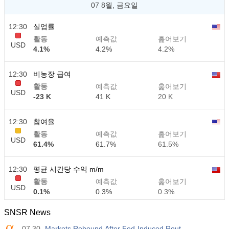
07 8월, 금요일
12:30
실업률
활동
예측값
훑어보기
USD
4.1%
4.2%
4.2%
12:30
비농장 급여
활동
예측값
훑어보기
USD
-23 K
41 K
20 K
12:30
참여율
활동
예측값
훑어보기
USD
61.4%
61.7%
61.5%
12:30
평균 시간당 수익 m/m
활동
예측값
훑어보기
USD
0.1%
0.3%
0.3%
SNSR News
12:30
평균 시간당 수익 y/y
07.30
Markets Rebound After Fed-Induced Rout