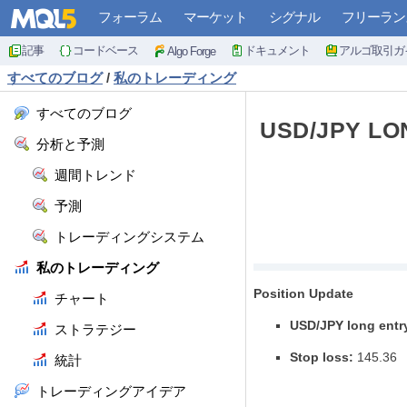
フォーラム
マーケット
シグナル
フリーラン
記事
コードベース
ドキュメント
アルゴ取引ガ
Algo Forge
すべてのブログ
/
私のトレーディング
すべてのブログ
USD/JPY LON
分析と予測
週間トレンド
予測
トレーディングシステム
私のトレーディング
Position Update
チャート
USD/JPY long entr
ストラテジー
Stop loss:
145.36
統計
トレーディングアイデア