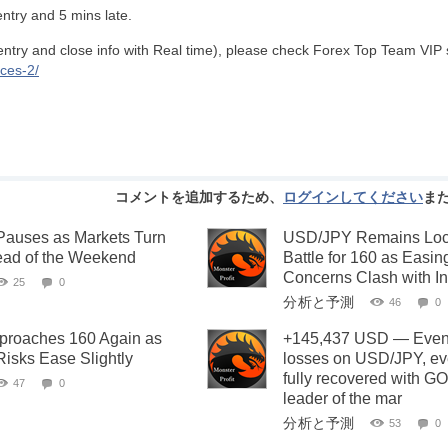
 entry and 5 mins late.
 (entry and close info with Real time), please check Forex Top Team VIP 
ices-2/
コメントを追加するため、
ログインしてください
ま
 Pauses as Markets Turn
USD/JPY Remains Lock
ead of the Weekend
Battle for 160 as Easin
Concerns Clash with In
25
0
分析と予測
46
0
roaches 160 Again as
+145,437 USD — Even a
Risks Ease Slightly
losses on USD/JPY, ev
fully recovered with 
47
0
leader of the mar
分析と予測
53
0