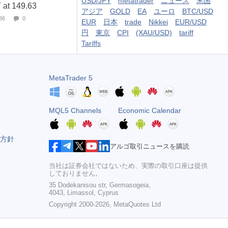
USD/JPY
metatrader
ニュース
米国
 at 149.63
アジア
GOLD
EA
ユーロ
BTC/USD
86
0
EUR
日本
trade
Nikkei
EUR/USD
円
東京
CPI
(XAU/USD)
tariff
Tariffs
MetaTrader 5
MQL5 Channels
Economic Calendar
方針
アルゴ取引ニュースを購読
当社は証券会社ではないため、実際の取引口座は提供
しておりません。
35 Dodekanisou str, Germasogeia,
4043, Limassol, Cyprus
Copyright 2000-2026,
MetaQuotes Ltd