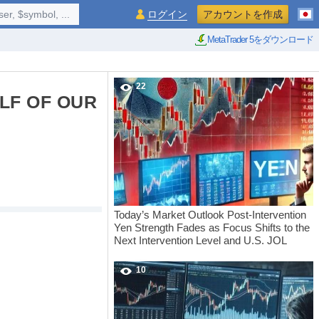
$symbol, ...
ログイン
アカウントを作成
MetaTrader 5をダウンロード
22
ALF OF OUR
Today’s Market Outlook Post-Intervention
Yen Strength Fades as Focus Shifts to the
Next Intervention Level and U.S. JOL
10