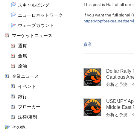
This post is Half of all our
スキャルピング
ニューロネットワーク
If you want the full signal
https://topforexea.net/serv
ウェーブカウント
マーケットニュース
資産
通貨
金属
原油
Dollar Rally
企業ニュース
Cautious Ah
分析と予測
イベント
銀行
USD/JPY App
ブローカー
Middle East 
分析と予測
法律/規制
その他