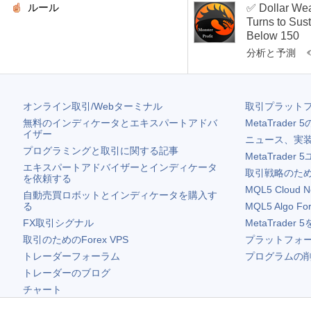
ルール
✅ Dollar We
Turns to Sus
Below 150
分析と予測
オンライン取引/Webターミナル
取引プラット
無料のインディケータとエキスパートアドバ
MetaTrader 5
イザー
ニュース、実
プログラミングと取引に関する記事
MetaTrader 5
エキスパートアドバイザーとインディケータ
取引戦略のため
を依頼する
MQL5 Cloud N
自動売買ロボットとインディケータを購入す
る
MQL5 Algo Fo
FX取引シグナル
MetaTrader 5
取引のためのForex VPS
プラットフォ
トレーダーフォーラム
プログラムの
トレーダーのブログ
チャート
無料ウィジェット