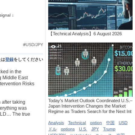
signal ↓
【Technical Analysis】6 August 2026
#
USD/JPY
21
たは
登録
をしてください
ed in the
g Middle East
tervention Risks
Today’s Market Outlook Coordinated U.S.–
fter taking
Japan Intervention Changes the Market
erything was
Regime as Traders Search for the Next Int
GOLD… The true
Analysis
Technical
option
中国
USD
ドル
options
U.S.
JPY
Trump