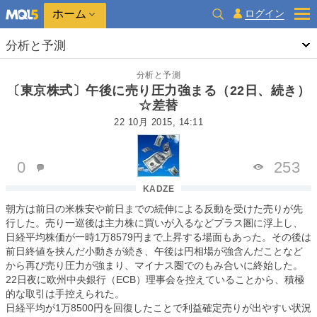
ホーム
ログイン
分析と予測
分析と予測
〔東京株式〕午後に売り圧力強まる（22日、続き）
☆差替
22 10月 2015, 14:11
0
253
KADZE
朝方は前日の米株安や前日までの続伸による反動を受けた売りが先
行した。売り一巡後は主力株に買いが入るなどプラス圏に浮上し、
日経平均株価が一時
1
万
8579
円まで上昇する場面もあった。その後は
前日終値を挟んだ小動きが続き、午後は円相場が強含んだことなど
から再び売り圧力が強まり、マイナス圏でのもみ合いに終始した。
22
日夜に欧州中央銀行（
ECB
）理事会を控えていることから、積極
的な取引は手控えられた。
日経平均が
1
万
8500
円を回復したことで利益確定売りが出やすい状況