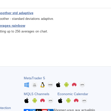
oother std adaptive
other - standard deviations adaptive.
erages rainbow
tting up to 256 averages on chart.
MetaTrader 5
MQL5 Channels
Economic Calendar
otection
Abonnez-vous aux actualités