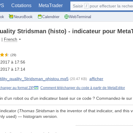
PS
Cotations
MetaTrader
Saisir
/
pour effectuer la recherche: @user, 
ok
NeuroBook
Calendrier
WebTerminal
Quality Stridsman (histo) - indicateur pour Meta
c
|
French
(29)
l 2017 à 17:56
l 2017 à 17:14
tility_quality_Stridsman_qhistou.mq5
afficher
(20.47 KB)
charger au format ZIP
Comment télécharger du code à partir de MetaEditor
in d'un robot ou d'un indicateur basé sur ce code ? Commandez-le sur
 indicator (
Thomas Stridsman
is the inventor of that indicator, and this
nly used) — histogram version.