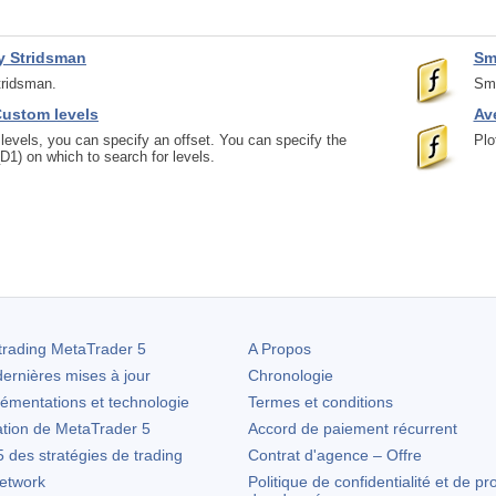
ty Stridsman
Sm
Stridsman.
Smo
ustom levels
Av
levels, you can specify an offset. You can specify the
Plo
1) on which to search for levels.
trading
MetaTrader 5
A Propos
ernières mises à jour
Chronologie
lémentations et technologie
Termes et conditions
ation de
MetaTrader 5
Accord de paiement récurrent
des stratégies de trading
Contrat d'agence – Offre
etwork
Politique de confidentialité et de pr