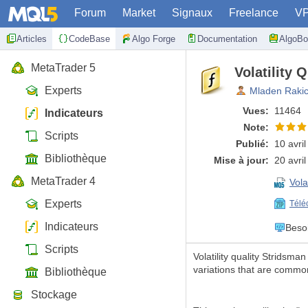
Forum
Market
Signaux
Freelance
V
Articles
CodeBase
Algo Forge
Documentation
AlgoBo
MetaTrader 5
Volatility 
Experts
Mladen Raki
Vues:
11464
Indicateurs
Note:
Scripts
Publié:
10 avri
Bibliothèque
Mise à jour:
20 avri
MetaTrader 4
Vola
Experts
Télé
Indicateurs
Beso
Scripts
Volatility quality Stridsman
variations that are commo
Bibliothèque
Stockage