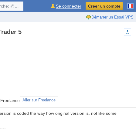
$symbol, ...
Se connecter
Créer un compte
Démarrer un Essai VPS
Trader 5
 Freelance
Aller sur Freelance
 version is coded the way how original version is, not like some