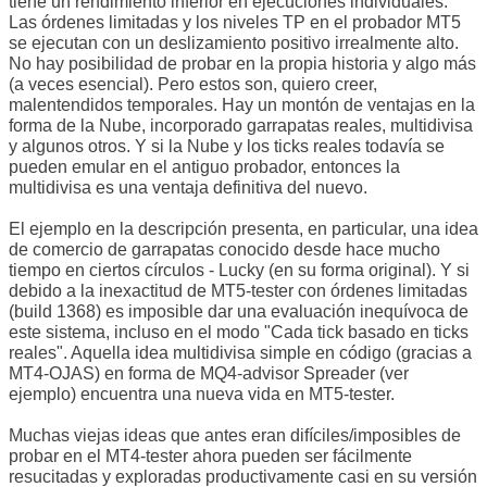
tiene un rendimiento inferior en ejecuciones individuales.
Las órdenes limitadas y los niveles TP en el probador MT5
se ejecutan con un deslizamiento positivo irrealmente alto.
No hay posibilidad de probar en la propia historia y algo más
(a veces esencial). Pero estos son, quiero creer,
malentendidos temporales. Hay un montón de ventajas en la
forma de la Nube, incorporado garrapatas reales, multidivisa
y algunos otros. Y si la Nube y los ticks reales todavía se
pueden emular en el antiguo probador, entonces la
multidivisa es una ventaja definitiva del nuevo.
El ejemplo en la descripción presenta, en particular, una idea
de comercio de garrapatas conocido desde hace mucho
tiempo en ciertos círculos - Lucky (en su forma original). Y si
debido a la inexactitud de MT5-tester con órdenes limitadas
(build 1368) es imposible dar una evaluación inequívoca de
este sistema, incluso en el modo "Cada tick basado en ticks
reales". Aquella idea multidivisa simple en código (gracias a
MT4-OJAS) en forma de MQ4-advisor Spreader (ver
ejemplo) encuentra una nueva vida en MT5-tester.
Muchas viejas ideas que antes eran difíciles/imposibles de
probar en el MT4-tester ahora pueden ser fácilmente
resucitadas y exploradas productivamente casi en su versión