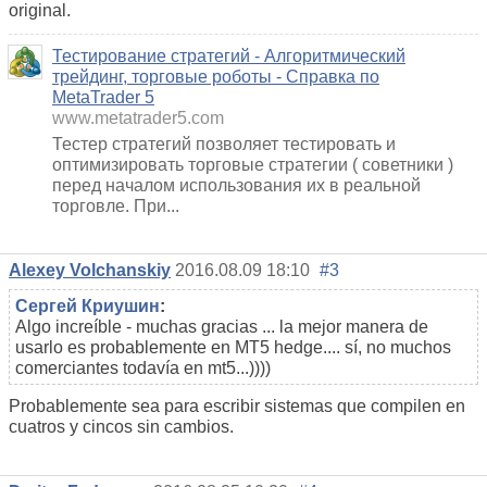
original.
Тестирование стратегий - Алгоритмический
трейдинг, торговые роботы - Справка по
MetaTrader 5
www.metatrader5.com
Тестер стратегий позволяет тестировать и
оптимизировать торговые стратегии ( советники )
перед началом использования их в реальной
торговле. При...
Alexey Volchanskiy
2016.08.09 18:10
#3
Сергей Криушин
:
Algo increíble - muchas gracias ... la mejor manera de
usarlo es probablemente en MT5 hedge.... sí, no muchos
comerciantes todavía en mt5...))))
Probablemente sea para escribir sistemas que compilen en
cuatros y cincos sin cambios.