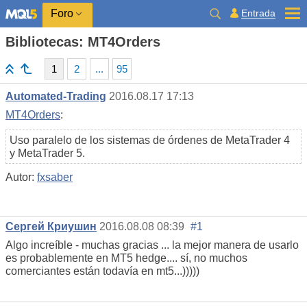
Entrada
Foro
Bibliotecas: MT4Orders
1
2
...
95
Automated-Trading
2016.08.17 17:13
MT4Orders
:
Uso paralelo de los sistemas de órdenes de MetaTrader 4
y MetaTrader 5.
Autor:
fxsaber
Сергей Криушин
2016.08.08 08:39
#1
Algo increíble - muchas gracias ... la mejor manera de usarlo
es probablemente en MT5 hedge.... sí, no muchos
comerciantes están todavía en mt5...)))))