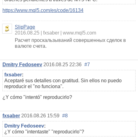
https://www.mql5.com/es/code/16134
SlipPage
2016.08.25
fxsaber
www.mql5.com
Расчет проскальзываний совершенных сделок в
валюте счета.
Dmitry Fedoseev
2016.08.25 22:36
#7
fxsaber
:
Aceptaré sus detalles con gratitud. Sin ellos no puedo
reproducir el "no funciona".
¿Y cómo "intentó" reproducirlo?
fxsaber
2016.08.26 15:59
#8
Dmitry Fedoseev
:
¿Y cómo "intentaste" "reproducirlo"?