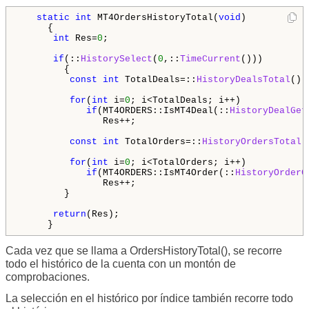
static
int
 MT4OrdersHistoryTotal(
void
)

     {

int
 Res=
0
;

if
(::
HistorySelect
(
0
,::
TimeCurrent
()))

        {

const
int
 TotalDeals=::
HistoryDealsTotal
();

for
(
int
 i=
0
; i<TotalDeals; i++)

if
(MT4ORDERS::IsMT4Deal(::
HistoryDealGet
               Res++;

const
int
 TotalOrders=::
HistoryOrdersTotal
(
for
(
int
 i=
0
; i<TotalOrders; i++)

if
(MT4ORDERS::IsMT4Order(::
HistoryOrderG
               Res++;

        }

return
(Res);

     }
Cada vez que se llama a OrdersHistoryTotal(), se recorre
todo el histórico de la cuenta con un montón de
comprobaciones.
La selección en el histórico por índice también recorre todo