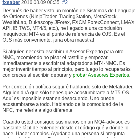
fxsaber
2016.08.09 08:35
#2
Después de haber visto un montón de Sistemas de Lenguaje
de Órdenes (NinjaTrader, TradingStation, MetaStock,
WealthLab, Dukascopy JForex, FXCM ForexConnect, LMAX
API, IB TWS, MT4/5, etc.), he llegado a una conclusión
inequívoca: MT4 es el punto de referencia de OJS. Es el
OJS más conveniente, ¡una obra maestra!
Si alguien necesita escribir un Asesor Experto para otro
NMC, recomiendo no pisar el rastrillo y empezar
inmediatamente a escribir tal adaptador a MT4-NMC. Es
mejor invertir tiempo al principio, pero luego lo recuperarás
con creces al escribir, depurar y
probar Asesores Expertos
.
Por corrección política seguiré hablando sólo de Metatrader.
Alguien dirá que sólo tienes que acostumbrarte a MT5-OS.
Aquí es imposible estar en desacuerdo. Uno puede
acostumbrarse a todo. Hablando de la comodidad de la
NFC, me refería a algo diferente.
Cuando usted consigue sus manos en un MQ4-advisor, es
bastante fácil de entender desde el código qué y dónde lo
hace. Hacer cambios. Ayudar a una persona si pregunta