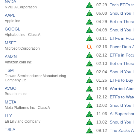
NVDA
07.29
Tech ETFs to
NVIDIA Corporation
06.08
Should You I
AAPL
Apple Inc
04.29
Bet on These
GOOGL
04.08
Should You I
Alphabet Inc - Class A
03.11
ETFs in Foc
MSFT
02.16
Pacer Data 
Microsoft Corporation
02.12
ETFs in Focu
AMZN
Amazon.com Inc
02.10
Bet on These
TSM
02.04
Should You I
Taiwan Semiconductor Manufacturing
01.26
ETFs to Buy 
Company Ltd
AVGO
12.18
Worried Abo
Broadcom Inc
12.12
ETFs to Watc
META
12.02
Should You I
Meta Platforms Inc - Class A
11.06
AI Supercha
LLY
Eli Lilly and Company
10.02
Should You I
TSLA
09.12
The Zacks An