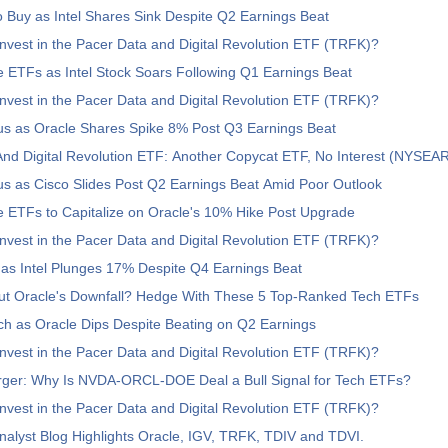
 Buy as Intel Shares Sink Despite Q2 Earnings Beat
nvest in the Pacer Data and Digital Revolution ETF (TRFK)?
 ETFs as Intel Stock Soars Following Q1 Earnings Beat
nvest in the Pacer Data and Digital Revolution ETF (TRFK)?
us as Oracle Shares Spike 8% Post Q3 Earnings Beat
And Digital Revolution ETF: Another Copycat ETF, No Interest (NYSE
s as Cisco Slides Post Q2 Earnings Beat Amid Poor Outlook
 ETFs to Capitalize on Oracle's 10% Hike Post Upgrade
nvest in the Pacer Data and Digital Revolution ETF (TRFK)?
as Intel Plunges 17% Despite Q4 Earnings Beat
ut Oracle's Downfall? Hedge With These 5 Top-Ranked Tech ETFs
h as Oracle Dips Despite Beating on Q2 Earnings
nvest in the Pacer Data and Digital Revolution ETF (TRFK)?
rger: Why Is NVDA-ORCL-DOE Deal a Bull Signal for Tech ETFs?
nvest in the Pacer Data and Digital Revolution ETF (TRFK)?
alyst Blog Highlights Oracle, IGV, TRFK, TDIV and TDVI.