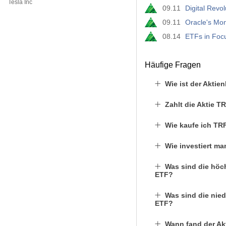
Tesla Inc
09.11
Digital Rev
09.11
Oracle's Mon
08.14
ETFs in Foc
Häufige Fragen
Wie ist der Akti
Zahlt die Aktie 
Wie kaufe ich TR
Wie investiert m
Was sind die höch
ETF?
Was sind die nied
ETF?
Wann fand der Ak