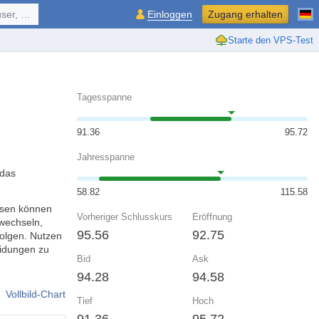
ol, ...
Einloggen
Zugang erhalten
Starte den VPS-Test
Tagesspanne
91.36
95.72
Jahresspanne
 das
58.82
115.58
ursen können
Vorheriger Schlusskurs
Eröffnung
wechseln,
95.56
92.75
olgen. Nutzen
eidungen zu
Bid
Ask
94.28
94.58
Vollbild-Chart
Tief
Hoch