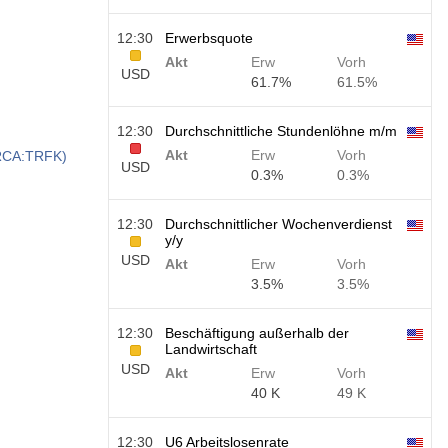
12:30
Erwerbsquote
Akt
Erw
Vorh
USD
61.7%
61.5%
12:30
Durchschnittliche Stundenlöhne m/m
Akt
Erw
Vorh
ARCA:TRFK)
USD
0.3%
0.3%
12:30
Durchschnittlicher Wochenverdienst
y/y
USD
Akt
Erw
Vorh
3.5%
3.5%
12:30
Beschäftigung außerhalb der
Landwirtschaft
USD
Akt
Erw
Vorh
40 K
49 K
12:30
U6 Arbeitslosenrate