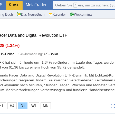
S
Kurse
MetaTrader
Geben Sie
/
ein, um zu suchen: @user, $symb
ding-Buch
Das NeuroBuch
Kalender
Webterminal
cer Data and Digital Revolution ETF
.28
(
1.34%
)
US-Dollar
Gewinnwährung:
US-Dollar
K hat sich für heute um
-1.34%
verändert. Im Laufe des Tages wurde
f von 91.36 bis zu einem Hoch von 95.72 gehandelt.
Funds Pacer Data and Digital Revolution ETF-Dynamik. Mit Echtzeit-K
ränderungen reagieren. Indem Sie zwischen verschiedenen Zeitrahmen 
nd -dynamik nach Minuten, Stunden, Tagen, Wochen und Monaten verf
, um Marktveränderungen vorherzusagen und fundierte Handelsentsch
H1
H4
D1
W1
MN