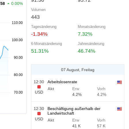
91.36
95.72
.58
0.00%
Volumen
443
Tagesänderung
Monatsänderung
-1.34%
7.32%
6-Monatsänderung
Jahresänderung
51.31%
46.74%
07 August, Freitag
12:30
Arbeitslosenrate
Akt
Erw
Vorh
USD
4.2%
4.2%
12:30
Beschäftigung außerhalb der
Landwirtschaft
USD
Akt
Erw
Vorh
41 K
57 K