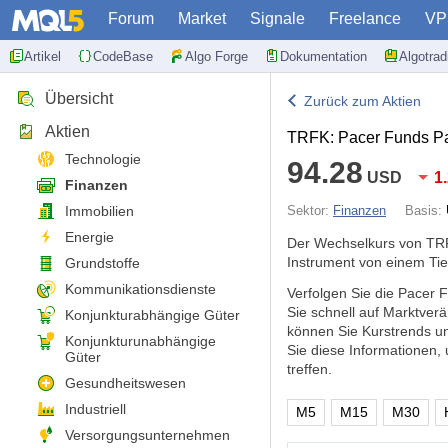
Forum
Market
Signale
Freelance
VP
Artikel
CodeBase
Algo Forge
Dokumentation
Algotra
Übersicht
Zurück zum Aktien
Aktien
TRFK: Pacer Funds Pa
Technologie
94.28
USD
1
Finanzen
Immobilien
Sektor:
Finanzen
Basis:
Energie
Der Wechselkurs von TRF
Instrument von einem Tie
Grundstoffe
Kommunikationsdienste
Verfolgen Sie die Pacer 
Sie schnell auf Marktve
Konjunkturabhängige Güter
können Sie Kurstrends u
Konjunkturunabhängige
Sie diese Informationen
Güter
treffen.
Gesundheitswesen
Industriell
M5
M15
M30
Versorgungsunternehmen