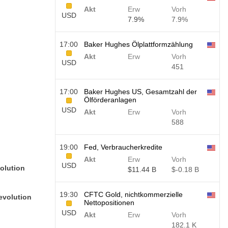
Akt
Erw
Vorh
USD
7.9%
7.9%
17:00
Baker Hughes Ölplattformzählung
Akt
Erw
Vorh
USD
451
17:00
Baker Hughes US, Gesamtzahl der
Ölförderanlagen
USD
Akt
Erw
Vorh
588
19:00
Fed, Verbraucherkredite
Akt
Erw
Vorh
USD
olution
$​11.44 B
$​-0.18 B
19:30
CFTC Gold, nichtkommerzielle
evolution
Nettopositionen
USD
Akt
Erw
Vorh
182.1 K