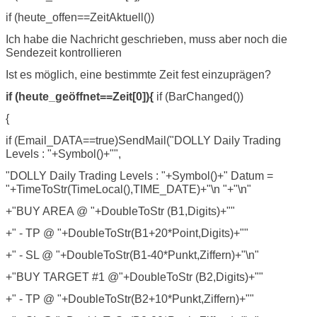
if (heute_offen==ZeitAktuell())
Ich habe die Nachricht geschrieben, muss aber noch die
Sendezeit kontrollieren
Ist es möglich, eine bestimmte Zeit fest einzuprägen?
if (heute_geöffnet==Zeit[0]){
if (BarChanged())
{
if (Email_DATA==true)SendMail("DOLLY Daily Trading
Levels : "+Symbol()+"",
"DOLLY Daily Trading Levels : "+Symbol()+" Datum =
"+TimeToStr(TimeLocal(),TIME_DATE)+"\n "+"\n"
+"BUY AREA @ "+DoubleToStr (B1,Digits)+""
+" - TP @ "+DoubleToStr(B1+20*Point,Digits)+""
+" - SL @ "+DoubleToStr(B1-40*Punkt,Ziffern)+"\n"
+"BUY TARGET #1 @"+DoubleToStr (B2,Digits)+""
+" - TP @ "+DoubleToStr(B2+10*Punkt,Ziffern)+""