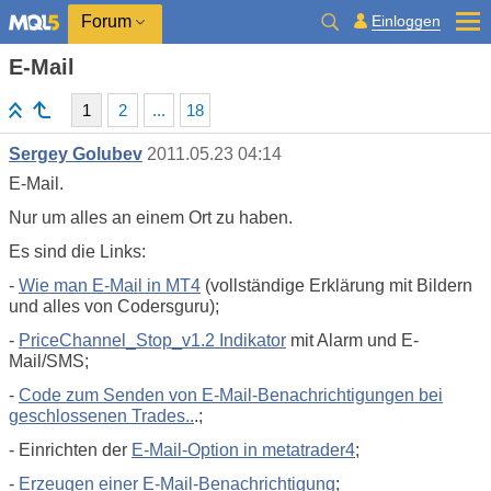
Einloggen
Forum
E-Mail
1
2
...
18
Sergey Golubev
2011.05.23 04:14
E-Mail.
Nur um alles an einem Ort zu haben.
Es sind die Links:
-
Wie man E-Mail in MT4
(vollständige Erklärung mit Bildern
und alles von Codersguru);
-
PriceChannel_Stop_v1.2 Indikator
mit Alarm und E-
Mail/SMS;
-
Code zum Senden von E-Mail-Benachrichtigungen bei
geschlossenen Trades..
.;
- Einrichten der
E-Mail-Option in metatrader4
;
-
Erzeugen einer E-Mail-Benachrichtigung
;