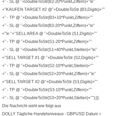
+" - SL @ "+DoubleToStr(B2-20*Punkt,Ziffern)+"\n"
+"KAUFEN TARGET #2 @"+DoubleToStr (B3,Digits)+""
+" - TP @ "+DoubleToStr(B3+10*Punkt,Ziffern)+""
+" - SL @ "+DoubleToStr(B3-20*Punkt,Ziffern)+"\n"
+"\n "+"SELL AREA @ "+DoubleToStr (S1,Digits)+""
+" - TP @ "+DoubleToStr(S1-20*Punkt,Ziffern)+""
+" - SL @ "+DoubleToStr(S1+40*Punkt,Stellen)+"\n"
+"SELL TARGET #1 @ "+DoubleToStr (S2,Digits)+""
+" - TP @ "+DoubleToStr(S2-10*Punkt,Stellen)+""
+" - SL @ "+DoubleToStr(S2+20*Punkt,Ziffern)+"\n"
+"SELL TARGET #2 @"+DoubleToStr (S3,Digits)+""
+" - TP @ "+DoubleToStr(S3-10*Punkt,Ziffern)+""
+" - SL @ "+DoubleToStr(S3+20*Punkt,Stellen)+"");}}
Die Nachricht sieht wie folgt aus
DOLLY Tägliche Handelsniveaus : GBPUSD Datum =