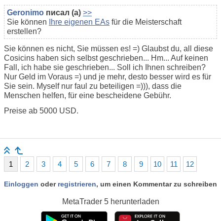
Geronimo
писал (а)
>>
Sie können
Ihre eigenen EAs
für die Meisterschaft
erstellen?
Sie können es nicht, Sie müssen es! =) Glaubst du, all diese
Cosicins haben sich selbst geschrieben... Hm... Auf keinen
Fall, ich habe sie geschrieben... Soll ich Ihnen schreiben?
Nur Geld im Voraus =) und je mehr, desto besser wird es für
Sie sein. Myself nur faul zu beteiligen =))), dass die
Menschen helfen, für eine bescheidene Gebühr.
Preise ab 5000 USD.
1
2
3
4
5
6
7
8
9
10
11
12
Einloggen
oder
registrieren
, um einen Kommentar zu schreiben
MetaTrader 5
herunterladen