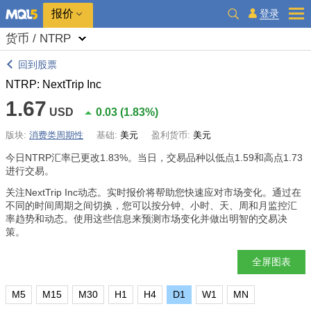
报价
登录
货币 / NTRP
回到股票
NTRP: NextTrip Inc
1.67
USD
0.03
(
1.83%
)
版块:
消费类周期性
基础:
美元
盈利货币:
美元
今日NTRP汇率已更改
1.83%
。当日，交易品种以低点1.59和高点1.73
进行交易。
关注NextTrip Inc动态。实时报价将帮助您快速应对市场变化。通过在
不同的时间周期之间切换，您可以按分钟、小时、天、周和月监控汇
率趋势和动态。使用这些信息来预测市场变化并做出明智的交易决
策。
全屏图表
M5
M15
M30
H1
H4
D1
W1
MN