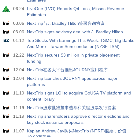
Estimates
06.24
LiveOne (LVO) Reports Q4 Loss, Misses Revenue
Estimates
03.06
NextTrip与J. Bradley Hilton签署咨询协议
03.06
NextTrip signs advisory deal with J. Bradley Hilton
01.12
Top Stocks With Earnings This Week: TSMC, Big Banks
And More - Taiwan Semiconductor (NYSE:TSM)
12.22
NextTrip secures $3 million in private placement
funding
12.04
NextTrip在各大平台推出JOURNY应用程序
12.04
NextTrip launches JOURNY apps across major
platforms
11.19
NextTrip signs LOI to acquire GoUSA TV platform and
content library
11.19
NextTrip股东批准董事选举和关键股票发行提案
11.19
NextTrip shareholders approve director elections and
key stock issuance proposals
11.07
Kaplan Andrew Jay购买NextTrip (NTRP)股票，价值