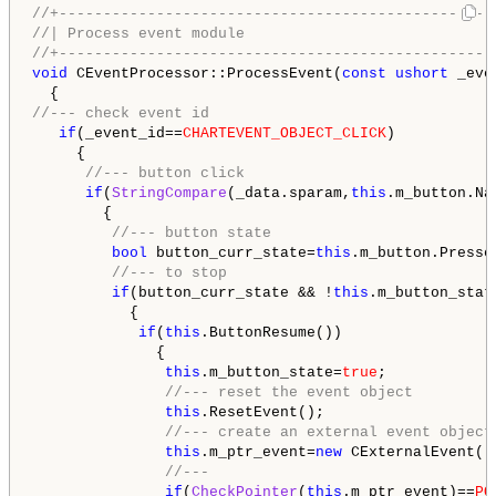
//+-------------------------------------------------
//| Process event module                            
//+-------------------------------------------------
void
 CEventProcessor::ProcessEvent(
const
ushort
 _eve
//--- check event id
if
(_event_id==
CHARTEVENT_OBJECT_CLICK
)

     {

//--- button click
if
(
StringCompare
(_data.sparam,
this
.m_button.Na
        {

//--- button state
bool
 button_curr_state=
this
.m_button.Pressed
//--- to stop
if
(button_curr_state && !
this
.m_button_state
           {

if
(
this
.ButtonResume())

              {

this
.m_button_state=
true
;

//--- reset the event object
this
.ResetEvent();

//--- create an external event object
this
.m_ptr_event=
new
 CExternalEvent();
//---
if
(
CheckPointer
(
this
.m_ptr_event)==
PO