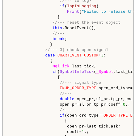
//--- to log?
if
(
InpIsLogging
)

Print
(
"Failed to release the
                    }

//--- reset the event object
this
.ResetEvent();

//---
break
;

                 }

//--- 3) check open signal
case
CHARTEVENT_CUSTOM
+
3
:

                 {

MqlTick
 last_tick;

if
(
SymbolInfoTick
(
_Symbol
,last_tick
                    {

//--- signal type
ENUM_ORDER_TYPE
 open_ord_type=(
//---
double
 open_pr,sl_pr,tp_pr,coeff
                     open_pr=sl_pr=tp_pr=coeff=
0
.;

//---
if
(open_ord_type==
ORDER_TYPE_BU
                       {

                        open_pr=last_tick.ask;

                        coeff=
1
.;
