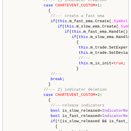
//--- 1) indicator creation
case
CHARTEVENT_CUSTOM
+
1
:

                 {

//--- create a fast ema
if
(
this
.m_fast_ema.Create(
_Symbol
,
if
(
this
.m_slow_ema.Create(
_Symb
if
(
this
.m_fast_ema.Handle()!
if
(
this
.m_slow_ema.Handle
                             {

this
.m_trade.SetExpert
this
.m_trade.SetDeviat
//---
this
.m_is_init=
true
;

                             }

//---
break
;

                 }

//--- 2) indicator deletion
case
CHARTEVENT_CUSTOM
+
2
:

                 {

//---release indicators
bool
 is_slow_released=
IndicatorRel
bool
 is_fast_released=
IndicatorRel
if
(!(is_slow_released && is_fast_re
                    {
