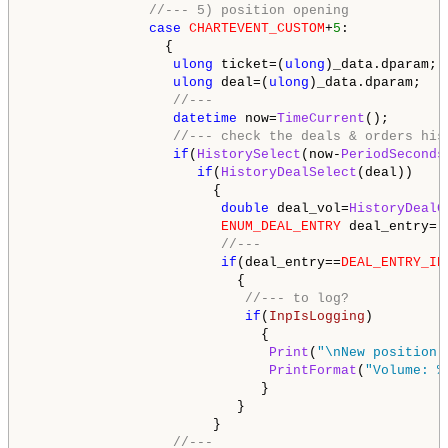
//--- 5) position opening
case
CHARTEVENT_CUSTOM
+
5
:

                 {

ulong
 ticket=(
ulong
)_data.dparam;

ulong
 deal=(
ulong
)_data.dparam;

//---
datetime
 now=
TimeCurrent
();

//--- check the deals & orders his
if
(
HistorySelect
(now-
PeriodSeconds
if
(
HistoryDealSelect
(deal))

                       {

double
 deal_vol=
HistoryDealG
ENUM_DEAL_ENTRY
 deal_entry=(
//---
if
(deal_entry==
DEAL_ENTRY_IN
                          {

//--- to log?
if
(
InpIsLogging
)

                             {

Print
(
"\nNew position 
PrintFormat
(
"Volume: %
                             }

                          }

                       }

//---