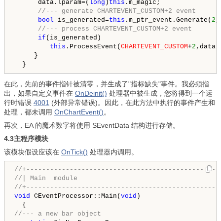
      data.lparam=(
long
)
this
.m_magic;

//--- generate CHARTEVENT_CUSTOM+2 event
bool
 is_generated=
this
.m_ptr_event.Generate(
2
,
//--- process CHARTEVENT_CUSTOM+2 event
if
(is_generated)

this
.ProcessEvent(
CHARTEVENT_CUSTOM
+
2
,data);
     }

  }
在此，先前的事件指针被清零，并生成了"指标缺失"事件。我必须指
出，如果自定义事件在
OnDeinit()
处理器中被生成，您将得到一个运
行时错误
4001
(外部异常错误)。因此，在此方法中执行的事件产生和
处理，都未调用
OnChartEvent()
。
再次，EA 的魔术数字将使用 SEventData 结构进行存储。
4.3主程序模块
该模块假设应该在
OnTick()
处理器内调用。
//+-------------------------------------------------
//| Main  module                                    
//+-------------------------------------------------
void
 CEventProcessor::Main(
void
)

//--- a new bar object