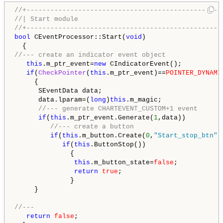
//+-------------------------------------------------
//| Start module                                    
//+-------------------------------------------------
bool
 CEventProcessor::Start(
void
)

//--- create an indicator event object
this
.m_ptr_event=
new
 CIndicatorEvent();

if
(
CheckPointer
(
this
.m_ptr_event)==
POINTER_DYNAMI
     {

      SEventData data;

      data.lparam=(
long
)
this
.m_magic;

//--- generate CHARTEVENT_CUSTOM+1 event
if
(
this
.m_ptr_event.Generate(
1
,data))

//--- create a button
if
(
this
.m_button.Create(
0
,
"Start_stop_btn"
,
if
(
this
.ButtonStop())

              {

this
.m_button_state=
false
;

return
true
;

              }

     }

//---
return
false
;
