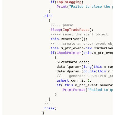
if
(
InpIsLogging
)

Print
(
"Failed to close the p
                    }

else
                    {

//--- pause
Sleep
(
InpTradePause
);

//--- reset the event object
this
.ResetEvent();

//--- create an order event obj
this
.m_ptr_event=
new
 COrderEvent
if
(
CheckPointer
(
this
.m_ptr_even
                       {

                        SEventData data;

                        data.lparam=(
long
)
this
.m_magi
                        data.dparam=(
double
)
this
.m_t
//--- generate CHARTEVENT_CU
ushort
 curr_id=
6
;

if
(!
this
.m_ptr_event.Generat
PrintFormat
(
"Failed to ge
                       }

                    }

//---
break
;

                 }
