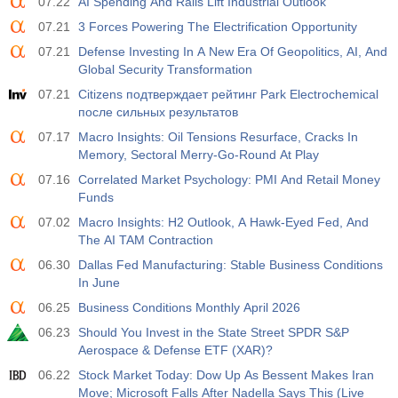
07.22
AI Spending And Rails Lift Industrial Outlook
07.21
3 Forces Powering The Electrification Opportunity
17:00
Общее число буровых установок в США от Baker
Hughes
07.21
Defense Investing In A New Era Of Geopolitics, AI, And
USD
Акт.
Прог.
Пред.
Global Security Transformation
588
588
07.21
Citizens подтверждает рейтинг Park Electrochemical
после сильных результатов
19:00
Потребительское кредитование от ФРС м/м
07.17
Macro Insights: Oil Tensions Resurface, Cracks In
Акт.
Прог.
Пред.
Memory, Sectoral Merry-Go-Round At Play
USD
$​14.17 млрд
$​11.44 млрд
$​-1.08 млрд
07.16
Correlated Market Psychology: PMI And Retail Money
Funds
19:30
Чистый объем спекулятивных позиций по золоту от
07.02
Macro Insights: H2 Outlook, A Hawk-Eyed Fed, And
CFTC
The AI TAM Contraction
USD
Акт.
Прог.
Пред.
197.6 тыс
182.1 тыс
06.30
Dallas Fed Manufacturing: Stable Business Conditions
In June
19:30
06.25
Чистый объем спекулятивных позиций по сырой
Business Conditions Monthly April 2026
нефти от CFTC
06.23
Should You Invest in the State Street SPDR S&P
USD
Акт.
Прог.
Пред.
Aerospace & Defense ETF (XAR)?
112.4 тыс
120.1 тыс
06.22
Stock Market Today: Dow Up As Bessent Makes Iran
Move; Microsoft Falls After Nadella Says This (Live