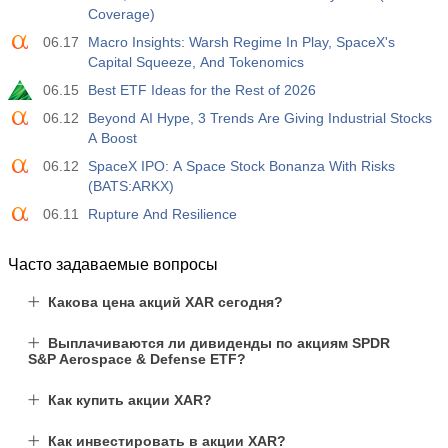
19:30
Чистый объем спекулятивных позиций по S&P 500
Coverage)
от CFTC
06.17
Macro Insights: Warsh Regime In Play, SpaceX's
USD
Акт.
Прог.
Пред.
Capital Squeeze, And Tokenomics
-27.3 тыс
-17.2 тыс
06.15
Best ETF Ideas for the Rest of 2026
19:30
Чистый объем спекулятивных позиций по Nasdaq
06.12
Beyond AI Hype, 3 Trends Are Giving Industrial Stocks
100 от CFTC
A Boost
USD
Акт.
Прог.
Пред.
06.12
SpaceX IPO: A Space Stock Bonanza With Risks
-14.6 тыс
4.9 тыс
(BATS:ARKX)
06.11
Rupture And Resilience
Часто задаваемые вопросы
Какова цена акций XAR сегодня?
Выплачиваются ли дивиденды по акциям SPDR
S&P Aerospace & Defense ETF?
Как купить акции XAR?
Как инвестировать в акции XAR?