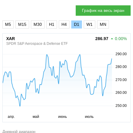
График на весь экран
M5
M15
M30
H1
H4
D1
W1
MN
XAR
286.97
0.00%
SPDR S&P Aerospace & Defense ETF
Дневной диапазон