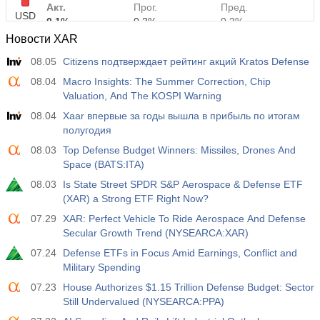
Акт.
Прог.
Пред.
USD
0.1%
0.3%
0.3%
Новости XAR
12:30
Средняя почасовая заработная плата г/г
08.05
Citizens подтверждает рейтинг акций Kratos Defense
Акт.
Прог.
Пред.
08.04
Macro Insights: The Summer Correction, Chip
USD
3.2%
3.5%
3.5%
Valuation, And The KOSPI Warning
08.04
Xaar впервые за годы вышла в прибыль по итогам
12:30
Изменение числа занятых в частном
полугодия
несельскохозяйственном секторе
USD
08.03
Top Defense Budget Winners: Missiles, Drones And
Акт.
Прог.
Пред.
Space (BATS:ITA)
30 тыс
40 тыс
30 тыс
08.03
Is State Street SPDR S&P Aerospace & Defense ETF
(XAR) a Strong ETF Right Now?
12:30
Уровень безработицы U6
Акт.
Прог.
Пред.
07.29
XAR: Perfect Vehicle To Ride Aerospace And Defense
USD
7.9%
7.9%
7.9%
Secular Growth Trend (NYSEARCA:XAR)
07.24
Defense ETFs in Focus Amid Earnings, Conflict and
17:00
Число нефтяных буровых установок от Baker
Military Spending
Hughes
07.23
House Authorizes $1.15 Trillion Defense Budget: Sector
USD
Акт.
Прог.
Пред.
Still Undervalued (NYSEARCA:PPA)
454
451