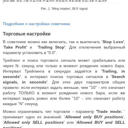
Рис. 1. 'Wing rotation', BUY signal
Подробнее о настройках советника:
Торговые настройки
В советнике можно как включать, так и выключать '
Stop Loss'
,
'
Take Profit'
и '
Trailing Stop'
. Для отключения выбранный
параметр установить в "0.0".
Трейлинг и поиск торгового сигнала может срабатывать или
через N- секунд или только в момент рождения нового бара.
Интервал Трейлинга в секундах задаётся в '
Trailing, in
seconds'
, а интервал поиска торговых сигналов в '
Search
signals, in seconds'
. Для этих двух параметров общее
правило: если интервал задать меньше, чем "10" - это означает
работу ТОЛЬКО в момент рождения нового бара, если же
интервал задать ровно или более "10" - это означает работу
каждые "N" секунд.
Можно ограничивать тип торговли - параметр
'Trade mode:
'
принимает одно из значений: '
Allowed only BUY positions
',
'
Allowed only SELL positions
' или '
Allowed BUY and SELL
positions
'.