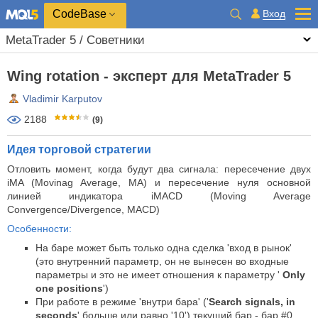
CodeBase
Вход
MetaTrader 5 / Советники
Wing rotation - эксперт для MetaTrader 5
Vladimir Karputov
2188
(9)
Идея торговой стратегии
Отловить момент, когда будут два сигнала: пересечение двух
iMA (Movinag Average, MA) и пересечение нуля основной
линией индикатора iMACD (Moving Average
Convergence/Divergence, MACD)
Особенности:
На баре может быть только одна сделка 'вход в рынок'
(это внутренний параметр, он не вынесен во входные
параметры и это не имеет отношения к параметру '
Only
one positions
')
При работе в режиме 'внутри бара' ('
Search signals, in
seconds
' больше или равно '10') текущий бар - бар #0,