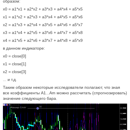
образом:
x0 = a1*x1 + a2*x2 + a3*x3 + a4*x4 + a5*x5
x1 = a1*x2 + a2*x3 + a3*x4 + a4*x5 + a5*x6
x2 = a1*x3 + a2*x4 + a3*x5 + a4*x6 + a5*x7
x3 = a1*x4 + a2*x5 + a3*x6 + a4*x7 + a5*x8
x4 = a1*x5 + a2*x6 + a3*x7 + a4*x8 + a5*x9
в данном индикаторе:
x0 = close[0]
x1 = close[1]
x2 = close[3]
... и т.д.
Таким образом некоторые исследователи полагают, что зная
все коэффициенты A1...Am можно рассчитать (спрогнозировать)
значение следующего бара.