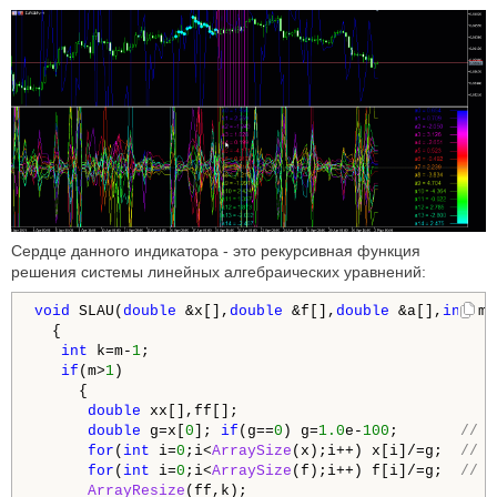
Сердце данного индикатора - это рекурсивная функция
решения системы линейных алгебраических уравнений:
void
 SLAU(
double
 &x[],
double
 &f[],
double
 &a[],
int
 m)

  {

int
 k=m-
1
;

if
(m>
1
)

     {

double
 xx[],ff[];

double
 g=x[
0
]; 
if
(g==
0
) g=
1.0
e-
100
;       
// Д
for
(
int
 i=
0
;i<
ArraySize
(x);i++) x[i]/=g;  
// Э
for
(
int
 i=
0
;i<
ArraySize
(f);i++) f[i]/=g;  
// н
ArrayResize
(ff,k);
