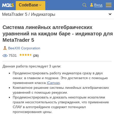
CodeBase
Вход
MetaTrader 5 / Индикаторы
Система линейных алгебраических
уравнений на каждом баре - индикатор для
MetaTrader 5
BeeXXI Corporation
7531
(26)
Данная работа преследует 3 цели:
Продемонстрировать работу индикатора сразу в двух
окнах: в главном и подокне. Это достигается с помощью
применения класса
iCanvas
.
Компактное решение системы линейных алгебраических
уравнений с помощью рекурсии.
Продемонстрировать и доказать некоторым искателям
грааля несостоятельность утверждения, что применение
СЛАУ в алготрейдинге содержит потенциал
прогнозирования цены.