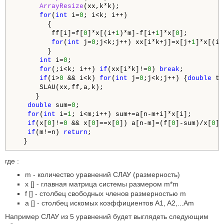
ArrayResize
(xx,k*k);

for
(
int
 i=
0
; i<k; i++)

        {

         ff[i]=f[
0
]*x[(i+
1
)*m]-f[i+
1
]*x[
0
];

for
(
int
 j=
0
;j<k;j++) xx[i*k+j]=x[j+
1
]*x[(i+
        }

int
 i=
0
;

for
(;i<k; i++) 
if
(xx[i*k]!=
0
) 
break
;

if
(i>
0
 && i<k) 
for
(
int
 j=
0
;j<k;j++) {
double
 t=
      SLAU(xx,ff,a,k);

     }

double
 sum=
0
;

for
(
int
 i=
1
; i<m;i++) sum+=a[n-m+i]*x[i];

if
(x[
0
]!=
0
 && x[
0
]==x[
0
]) a[n-m]=(f[
0
]-sum)/x[
0
];
if
(m!=n) 
return
;

  }
где :
m - количество уравнений СЛАУ (размерность)
x [] - главная матрица системы размером m*m
f [] - столбец свободных членов размерностью m
a [] - столбец искомых коэффициентов A1, A2,...Am
Например СЛАУ из 5 уравнений будет выглядеть следующим