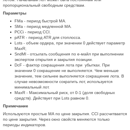
пропорциональный свободным средствам.
Параметры
FMa - период быстрой МА.
SMa - период медленной МА.
PCCi - период CCI.
pATR - период ATR для стоплосса.
Lots - объем ордера, при значении 0 действует параметр
MaxR;
SndMl - отсылать сообщения по е-майл при выполнении
экспертом открытия и закрытия позиции.
DcF - фактор сокращения лота при убытках. При
значении 0 сокращение не выполняется. Чем меньше
значение, тем сильнее выполняется сокращение лота. В
случае невозможности сократить лот, используется
минимальный лот.
MaxR - Максимальный риск, от 0-1 (доля свободных
средств). Действует при Lots равном 0.
Примечание
Используются простые МА по цене закрытия. CCI рассчитвается
по цене закрытия. Через окно свойств меняются только
периоды индикаторов.