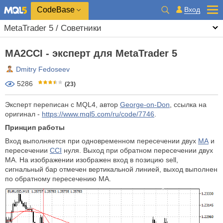
CodeBase
Вход
MetaTrader 5 / Советники
MA2CCI - эксперт для MetaTrader 5
Dmitry Fedoseev
5286
(23)
Эксперт переписан с MQL4, автор
George-on-Don
, ссылка на
оригинал -
https://www.mql5.com/ru/code/7746
.
Принцип работы
Вход выполняется при одновременном пересечении двух
МА
и
пересечении
CCI
нуля. Выход при обратном пересечении двух
МА. На изображении изображен вход в позицию sell,
сигнальный бар отмечен вертикальной линией, выход выполнен
по обратному пересечению МА.