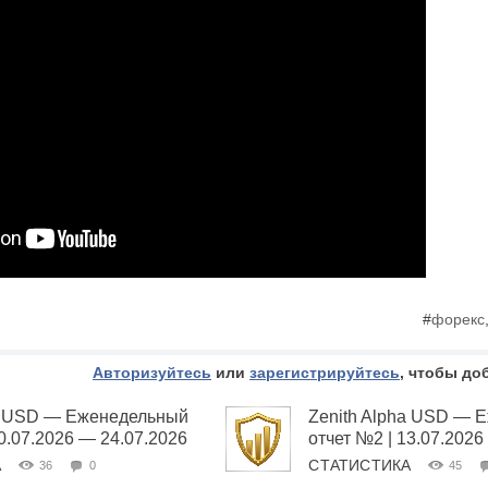
#
форекс
Авторизуйтесь
или
зарегистрируйтесь
, чтобы до
ha USD — Еженедельный
Zenith Alpha USD — 
20.07.2026 — 24.07.2026
отчет №2 | 13.07.2026
А
СТАТИСТИКА
36
0
45