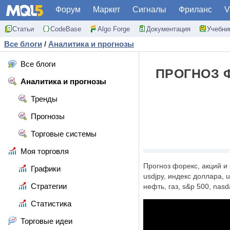
Форум
Маркет
Сигналы
Фриланс
V
Статьи
CodeBase
Algo Forge
Документация
Учебни
Все блоги
/
Аналитика и прогнозы
Все блоги
ПРОГНОЗ Ф
Аналитика и прогнозы
Тренды
Прогнозы
Торговые системы
Моя торговля
Прогноз форекс, акций и 
Графики
usdjpy, индекс доллара, 
Стратегии
нефть, газ, s&p 500, nasd
Статистика
Торговые идеи