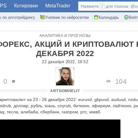
PS
Котировки
MetaTrader
Нажмите
/
для поиска: @use
к по алготрейдингу
Учебник по нейросетям
Календарь
Вебт
АНАЛИТИКА И ПРОГНОЗЫ
ОРЕКС, АКЦИЙ И КРИПТОВАЛЮТ НА
ДЕКАБРЯ 2022
22 декабря 2022, 19:52
0
104
ARTSIOMHELIY
криптовалют на 23 - 26 декабря 2022: eurusd, gbpusd, audusd, nzdus
usdrub, доллар, рубль, юань, cnyrub, биткоин, эфириум, лайткоин, р
aq, тесла, алибаба, сбербанк, газпром, ртс, ммвб.