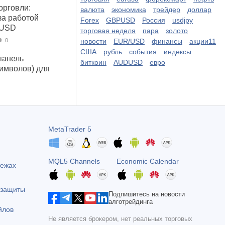
орговли:
валюта
экономика
трейдер
доллар
за работой
Forex
GBPUSD
Россия
usdjpy
 USD
торговая неделя
пара
золото
новости
EUR/USD
финансы
акции11
0
США
рубль
события
индексы
панель
биткоин
AUDUSD
евро
символов) для
MetaTrader 5
MQL5 Channels
Economic Calendar
тежах
 защиты
Подпишитесь на новости
алготрейдинга
йлов
Не является брокером, нет реальных торговых