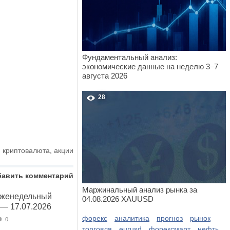
Фундаментальный анализ:
экономические данные на неделю 3–7
августа 2026
28
,
криптовалюта
,
акции
бавить комментарий
Маржинальный анализ рынка за
Еженедельный
04.08.2026 XAUUSD
 — 17.07.2026
форекс
аналитика
прогноз
рынок
0
торговля
eurusd
форексмарт
нефть