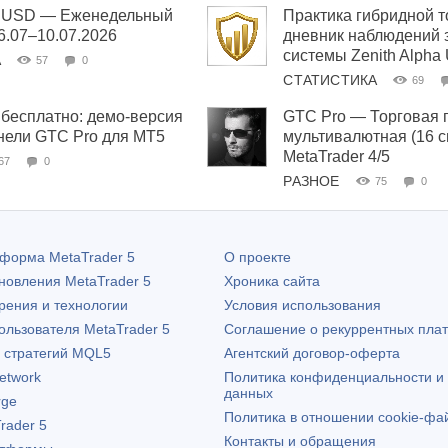
ha USD — Еженедельный
Практика гибридной т
06.07–10.07.2026
дневник наблюдений 
системы Zenith Alpha
А
57
0
СТАТИСТИКА
69
бесплатно: демо-версия
GTC Pro — Торговая 
нели GTC Pro для MT5
мультивалютная (16 
MetaTrader 4/5
67
0
РАЗНОЕ
75
0
атформа
MetaTrader 5
О проекте
бновления
MetaTrader 5
Хроника сайта
рения и технологии
Условия использования
пользователя
MetaTrader 5
Соглашение о рекуррентных пла
х стратегий MQL5
Агентский договор-оферта
etwork
Политика конфиденциальности и
данных
rge
Политика в отношении cookie-фа
rader 5
Контакты и обращения