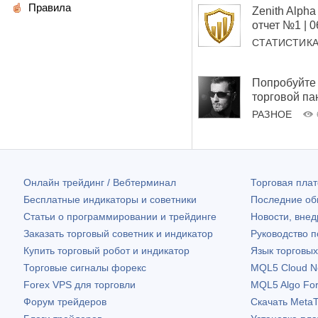
Правила
Zenith Alp
отчет №1 | 
СТАТИСТИК
Попробуйте 
торговой па
РАЗНОЕ
Онлайн трейдинг / Вебтерминал
Торговая пл
Бесплатные индикаторы и советники
Последние о
Статьи о программировании и трейдинге
Новости, внед
Заказать торговый советник и индикатор
Руководство 
Купить торговый робот и индикатор
Язык торговы
Торговые сигналы форекс
MQL5 Cloud N
Forex VPS для торговли
MQL5 Algo Fo
Форум трейдеров
Скачать
MetaT