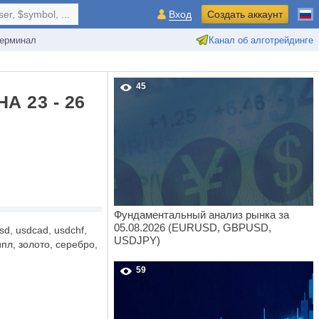
r, $symbol, ...
Вход
Создать аккаунт
ерминал
Канал об алготрейдинге
45
 23 - 26
Фундаментальный анализ рынка за
05.08.2026 (EURUSD, GBPUSD,
d, usdcad, usdchf,
USDJPY)
ипл, золото, серебро,
59