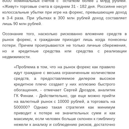
8000 номинальных счетов с остатком более 1 млрд рублей.
«Живут» торговые счета в среднем 31 - 182 дня. Россияне несут
колоссальные убытки при игре на форекс, превышающие доход
в 3-4 раза. При убытках в 300 млн рублей доход составляет
лишь 90 млн рублей.
Осознание того, насколько рискованно вложение средств в
рынок форекс, к гражданам приходит лишь когда понесены
потери. Причем проигрываются не только личные сбережения,
но и кредитные средства или средства с реализации
недвижимости.
«Проблема в том, что на рынок форекс как правило
идут граждане с весьма ограниченным количеством
средств, а предоставляемое дилером высокое
кредитное плечо создает у них иллюзию быстрого
обогащения, - отмечает Сергей Дроздов, аналитик
ГК Финам. - Действительно, где еще можно прийти
на валютный рынок с 10000 рублей, а торговать на
500000? Однако такая стратегия как минимум
приводит к потере не значительных сумм и как
максимум, если человек больше склонен к гэмблингу
нежели к анализу и соблюдению рисков, достаточно