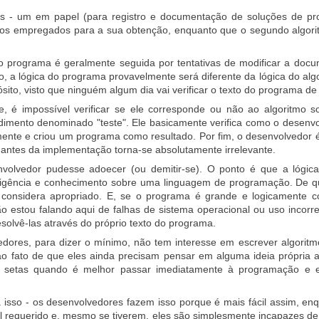
os - um em papel (para registro e documentação de soluções de pr
os empregados para a sua obtenção, enquanto que o segundo algorit
 do programa é geralmente seguida por tentativas de modificar a do
, a lógica do programa provavelmente será diferente da lógica do al
sito, visto que ninguém algum dia vai verificar o texto do programa de
 é impossível verificar se ele corresponde ou não ao algoritmo s
dimento denominado "teste". Ele basicamente verifica como o desenvo
ente e criou um programa como resultado. Por fim, o desenvolvedor é
 antes da implementação torna-se absolutamente irrelevante.
olvedor pudesse adoecer (ou demitir-se). O ponto é que a lógica
igência e conhecimento sobre uma linguagem de programação. De qualq
 considera apropriado. E, se o programa é grande e logicamente co
ão estou falando aqui de falhas de sistema operacional ou uso incor
esolvê-las através do próprio texto do programa.
edores, para dizer o mínimo, não tem interesse em escrever algori
o fato de que eles ainda precisam pensar em alguma ideia própria 
e setas quando é melhor passar imediatamente à programação e e
isso - os desenvolvedores fazem isso porque é mais fácil assim, e
 requerido e, mesmo se tiverem, eles são simplesmente incapazes de 