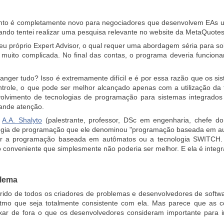
nto é completamente novo para negociadores que desenvolvem EAs ut
uando tentei realizar uma pesquisa relevante no website da MetaQuote
eu próprio Expert Advisor, o qual requer uma abordagem séria para s
 muito complicada. No final das contas, o programa deveria func
anger tudo? Isso é extremamente difícil e é por essa razão que os 
ntrole, o que pode ser melhor alcançado apenas com a utilização 
olvimento de tecnologias de programação para sistemas integrados 
rande atenção.
o
A.A. Shalyto
(palestrante, professor, DSc em engenharia, chefe 
gia de programação que ele denominou "programação baseada em autô
r a programação baseada em autômatos ou a tecnologia SWITCH. El
 conveniente que simplesmente não poderia ser melhor. E ela é integ
blema
rido de todos os criadores de problemas e desenvolvedores de softwa
tmo que seja totalmente consistente com ela. Mas parece que as c
ixar de fora o que os desenvolvedores consideram importante para