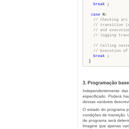
break
 ;

case
 N:

// Checking arc
// transition (
// and executio
// logging tran
// Calling nest
// Execution of
break
 ;

}
3. Programação base
Independentemente das 
especificado. Poderá ha
dessas variáveis descrev
O estado do programa po
condições de transição.
de programa será determ
Imagine que apenas vari