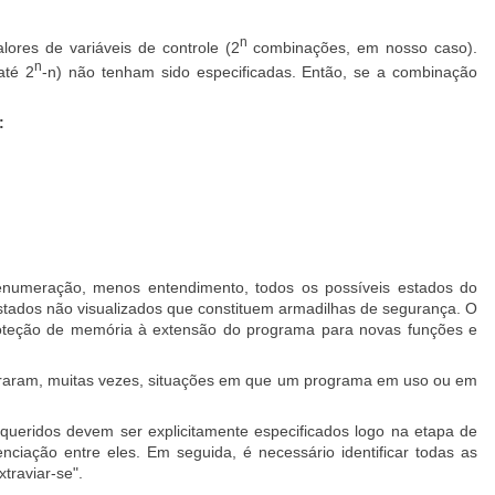
n
ores de variáveis de controle (2
combinações, em nosso caso).
n
até 2
-n) não tenham sido especificadas. Então, se a combinação
:
 enumeração, menos entendimento, todos os possíveis estados do
 estados não visualizados que constituem armadilhas de segurança. O
roteção de memória à extensão do programa para novas funções e
traram, muitas vezes, situações em que um programa em uso ou em
equeridos devem ser explicitamente especificados logo na etapa de
enciação entre eles. Em seguida, é necessário identificar todas as
traviar-se".