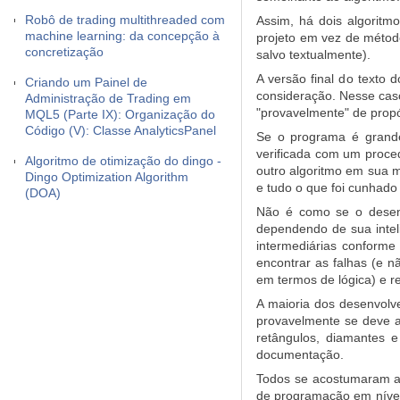
Robô de trading multithreaded com
Assim, há dois algoritm
machine learning: da concepção à
projeto em vez de métod
concretização
salvo textualmente).
A versão final do texto
Criando um Painel de
consideração. Nesse caso
Administração de Trading em
"provavelmente" de propó
MQL5 (Parte IX): Organização do
Código (V): Classe AnalyticsPanel
Se o programa é grande,
verificada com um proce
Algoritmo de otimização do dingo -
outro algoritmo em sua m
Dingo Optimization Algorithm
e tudo o que foi cunhado
(DOA)
Não é como se o desenv
dependendo de sua intel
intermediárias conforme
encontrar as falhas (e n
em termos de lógica) e r
A maioria dos desenvolv
provavelmente se deve a
retângulos, diamantes 
documentação.
Todos se acostumaram a 
de programação em nível