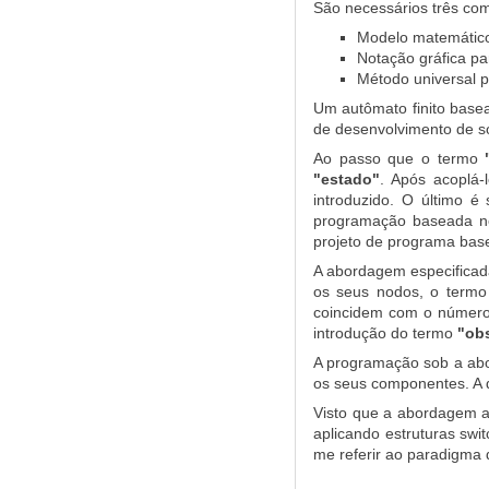
São necessários três co
Modelo matemático 
Notação gráfica p
Método universal 
Um autômato finito base
de desenvolvimento de s
Ao passo que o termo
"estado"
. Após acoplá-
introduzido. O último é
programação baseada ne
projeto de programa ba
A abordagem especificada
os seus nodos, o term
coincidem com o número 
introdução do termo
"ob
A programação sob a abor
os seus componentes. A d
Visto que a abordagem ac
aplicando estruturas swi
me referir ao paradigm