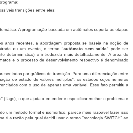
 programa:
síveis transições entre eles;
atemático. A programação baseada em autômatos suporta as etapas
s anos recentes, a abordagem proposta se baseia na noção de
entrada ou um evento, o termo
"autômato sem saída"
pode ser
nito determinístico) é introduzida mais detalhadamente. A área de
atos e o processo de desenvolvimento respectivo é denominado
resentados por gráficos de transição. Para uma diferenciação entre
gnação de estado de valores múltiplos", os estados cujos números
renciados com o uso de apenas uma variável. Esse fato permitiu a
 (flags), o que ajuda a entender e especificar melhor o problema e
ndo um método formal e isomórfico, parece mais razoável fazer isso
ssa é a razão pela qual decidi usar o termo "tecnologia SWITCH" ao