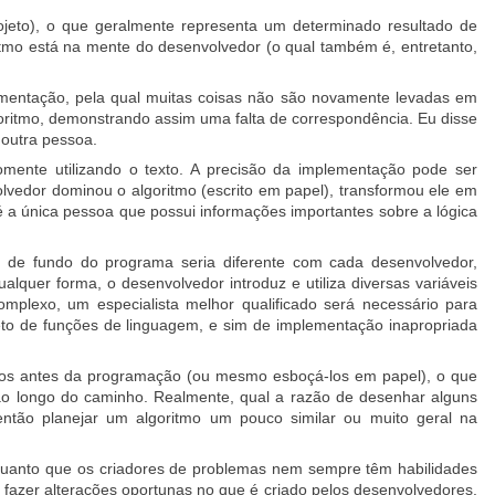
ojeto), o que geralmente representa um determinado resultado de
mo está na mente do desenvolvedor (o qual também é, entretanto,
cumentação, pela qual muitas coisas não são novamente levadas em
goritmo, demonstrando assim uma falta de correspondência. Eu disse
 outra pessoa.
omente utilizando o texto. A precisão da implementação pode ser
lvedor dominou o algoritmo (escrito em papel), transformou ele em
 a única pessoa que possui informações importantes sobre a lógica
 de fundo do programa seria diferente com cada desenvolvedor,
uer forma, o desenvolvedor introduz e utiliza diversas variáveis
mplexo, um especialista melhor qualificado será necessário para
reto de funções de linguagem, e sim de implementação inapropriada
tmos antes da programação (ou mesmo esboçá-los em papel), o que
ao longo do caminho. Realmente, qual a razão de desenhar alguns
ntão planejar um algoritmo um pouco similar ou muito geral na
nquanto que os criadores de problemas nem sempre têm habilidades
fazer alterações oportunas no que é criado pelos desenvolvedores.