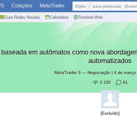
PS
Cotações
MetaTrader
Digite
/
para pesquisar: @user,
Guia Redes Neurais
Calendário
Terminal Web
baseada em autômatos como nova abordagem 
automatizados
MetaTrader 5
—
Negociação
|
4 de março
3 100
61
[Excluído]