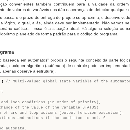
ção convenientes também contribuem para a validade da ordem 
o de valores de variáveis nos dão esperanças de detectar qualquer er
 passa e o prazo de entrega do projeto se aproxima, o desenvolve
 lógico, o qual, aliás, ainda deve ser implementado. Não vamos n
nário caótico.... Essa é a situação atual. Há alguma solução ou 
algoritmo planejado de forma padrão para o código do programa.
rograma
 baseada em autômatos" propôs o seguinte conceito da parte lógic
icada, qualquer algoritmo (autômato) de controle pode ser implementad
, apenas observe a estrutura).
 ) 
// Мulti-valued global state variable of the automato
rt
 and loop conditions (in order of priority),
change of the value of the variable STATUS)
n of arc and loop actions (output function execution);
sitions and actions if the condition is met. 0
ed automata.