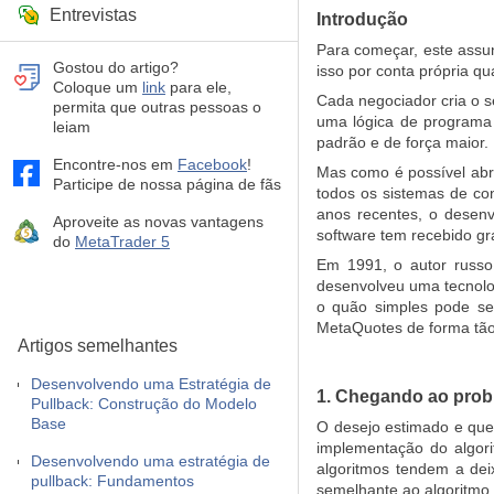
Entrevistas
Introdução
Para começar, este assu
Gostou do artigo?
isso por conta própria q
Coloque um
link
para ele,
Cada negociador cria o s
permita que outras pessoas o
uma lógica de programa
leiam
padrão e de força maior.
Encontre-nos em
Facebook
!
Mas como é possível abr
Participe de nossa página de fãs
todos os sistemas de co
anos recentes, o desenv
Aproveite as novas vantagens
software tem recebido g
do
MetaTrader 5
Em 1991, o autor russ
desenvolveu uma tecnolo
o quão simples pode se
MetaQuotes de forma tão
Artigos semelhantes
Desenvolvendo uma Estratégia de
1. Chegando ao pro
Pullback: Construção do Modelo
Base
O desejo estimado e que
implementação do algori
Desenvolvendo uma estratégia de
algoritmos tendem a de
pullback: Fundamentos
semelhante ao algoritmo.