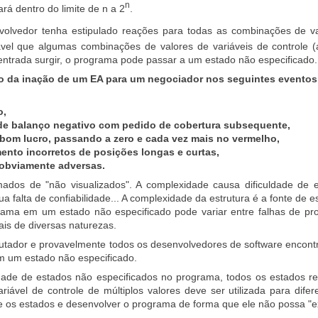
n
ará dentro do limite de n a 2
.
olvedor tenha estipulado reações para todas as combinações de val
ável que algumas combinações de valores de variáveis de controle (
ntrada surgir, o programa pode passar a um estado não especificado.
o da inação de um EA para um negociador nos seguintes eventos
o,
 de balanço negativo com pedido de cobertura subsequente,
bom lucro, passando a zero e cada vez mais no vermelho,
ento incorretos de posições longas e curtas,
 obviamente adversas.
ados de "não visualizados". A complexidade causa dificuldade de
ua falta de confiabilidade... A complexidade da estrutura é a fonte de
ama em um estado não especificado pode variar entre falhas de p
rais de diversas naturezas.
utador e provavelmente todos os desenvolvedores de software encon
m um estado não especificado.
lidade de estados não especificados no programa, todos os estados r
iável de controle de múltiplos valores deve ser utilizada para difer
re os estados e desenvolver o programa de forma que ele não possa "ex