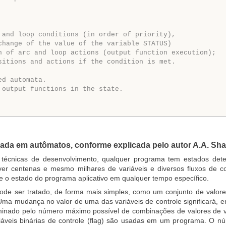
 and loop conditions (in order of priority),
change of the value of the variable STATUS)
n of arc and loop actions (output function execution);
sitions and actions if the condition is met.
ed automata.
 output functions in the state.
ada em autômatos, conforme explicada pelo autor A.A. Sha
técnicas de desenvolvimento, qualquer programa tem estados det
ver centenas e mesmo milhares de variáveis e diversos fluxos de 
e o estado do programa aplicativo em qualquer tempo específico.
de ser tratado, de forma mais simples, como um conjunto de valores 
 Uma mudança no valor de uma das variáveis de controle significará
inado pelo número máximo possível de combinações de valores de v
áveis binárias de controle (flag) são usadas em um programa. O n