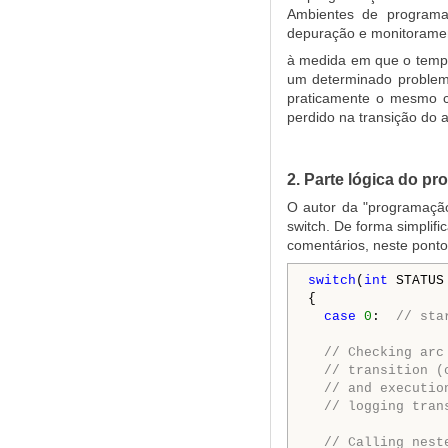
Ambientes de programa
depuração e monitorament
à medida em que o tempo
um determinado problema
praticamente o mesmo ce
perdido na transição do 
2. Parte lógica do p
O autor da "programação
switch. De forma simplif
comentários, neste ponto
switch
(
int
 STATUS
{

case
0
:  
// sta
// Checking arc
// transition (
// and executio
// logging tran
// Calling nest