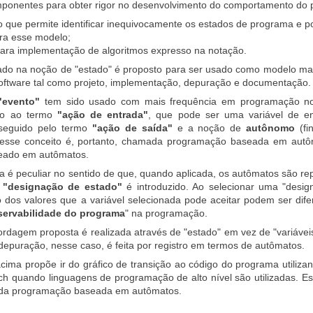
mponentes para obter rigor no desenvolvimento do comportamento do
que permite identificar inequivocamente os estados de programa e pos
ara esse modelo;
para implementação de algoritmos expresso na notação.
ado na noção de "estado" é proposto para ser usado como modelo m
oftware tal como projeto, implementação, depuração e documentação.
"evento"
tem sido usado com mais frequência em programação no
lo ao termo
"ação de entrada"
, que pode ser uma variável de 
 seguido pelo termo
"ação de saída"
e a noção de
autônomo
(fi
sse conceito é, portanto, chamada programação baseada em autôm
seado em autômatos.
 é peculiar no sentido de que, quando aplicada, os autômatos são rep
o
"designação de estado"
é introduzido. Ao selecionar uma "desi
dos valores que a variável selecionada pode aceitar podem ser dife
servabilidade do programa
" na programação.
dagem proposta é realizada através de "estado" em vez de "variáveis"
epuração, nesse caso, é feita por registro em termos de autômatos.
ima propõe ir do gráfico de transição ao código do programa utiliza
tch quando linguagens de programação de alto nível são utilizadas. E
a da programação baseada em autômatos.