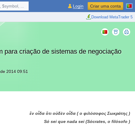
 $symbol, ...
Login
Criar uma conta
Download MetaTrader 5
para criação de sistemas de negociação
 de 2014 09:51
ἓν οἶδα ὅτι οὐδὲν οἶδα ( ο φιλόσοφος Σωκράτης )
Só sei que nada sei (Sócrates, o filósofo )