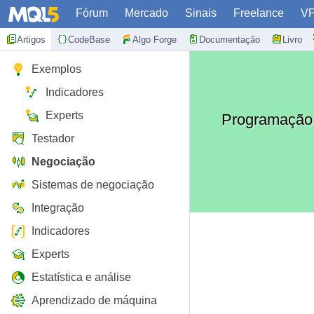
Fórum
Mercado
Sinais
Freelance
V
Artigos
CodeBase
Algo Forge
Documentação
Livro
Exemplos
Indicadores
Experts
Programação 
Testador
Negociação
Sistemas de negociação
Integração
Indicadores
Experts
Estatística e análise
Aprendizado de máquina