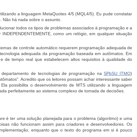
ilizando a linguagem MetaQuotes 4/5 (MQL4/5). Eu pude constatar
s. Não há nada sobre o assunto.
olucionar todos os tipos de problemas associados à programação e a
ionar INDEPENDENTEMENTE, como um relógio, em qualquer situação
sistemas de controle automático requerem programação adequada de
da tecnologia adequada da programação baseada em autômatos. Em
e de tempo real que estabelecem altos requisitos à qualidade do
do departamento de tecnologias de programação na
SPbSU ITMO
)
matos". Acredito que os leitores possam achar interessante saber
a possibilita o desenvolvimento de MTS utilizando a linguagem
rada perfeitamente ao sistema complexo de tomada de decisões.
re é ter uma solução planejada para o problema (algoritmo) e uma
oisas não funcionam assim para criadores e desenvolvedores. Os
 implementação, enquanto que o texto do programa em si é pouco