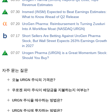
Revenue Estimates
07.30
Insmed (INSM) Expected to Beat Earnings Estimates:
What to Know Ahead of Q2 Release
07.20
UroGen Pharma: Reimbursement Is Turning Zusduri
Into A Workflow Moat (NASDAQ:URGN)
07.17
Short Sellers Are Betting Against UroGen Pharma
Stock, But Wall Street Expects 263% Earnings Growth
in 2027
07.07
Urogen Pharma (URGN) is a Great Momentum Stock:
Should You Buy?
자주 묻는 질문
오늘 URGN 주식의 가격은?
우로젠 파마 주식이 배당금을 지불하는지 여부는?
URGN 주식을 매수하는 방법은?
URGN 주식에 투자하는 방법은?