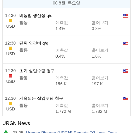
06 8월, 목요일
12:30
비농업 생산성 q/q
활동
예측값
훑어보기
USD
1.4%
0.3%
12:30
단위 인건비 q/q
활동
예측값
훑어보기
USD
0.4%
1.8%
12:30
초기 실업수당 청구
활동
예측값
훑어보기
USD
196 K
197 K
12:30
계속되는 실업수당 청구
활동
예측값
훑어보기
USD
1.772 M
1.782 M
URGN News
08.05
Urogen Pharma (URGN) Reports Q2 Loss, Tops