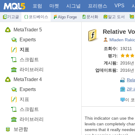
VPS
포럼
마켓
시그널
프리랜스
기고글
코드베이스
문서화
알고 도서
Algo Forge
MetaTrader 5
Relative V
Experts
Mladen Raki
조회수:
19211
지표
평가:
스크립트
게시됨:
2016년 
라이브러리
업데이트됨:
2016년 
MetaTrader 4
Rela
Experts
ZIP
지표
이 
스크립트
This indicator can use the 
라이브러리
levels can completely chang
보관함
seems that it really needed 