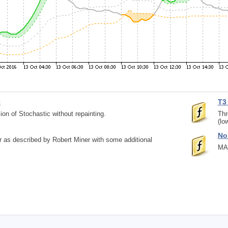
c
T3
on of Stochastic without repainting.
Thr
(low
No
tor as described by Robert Miner with some additional
MAC