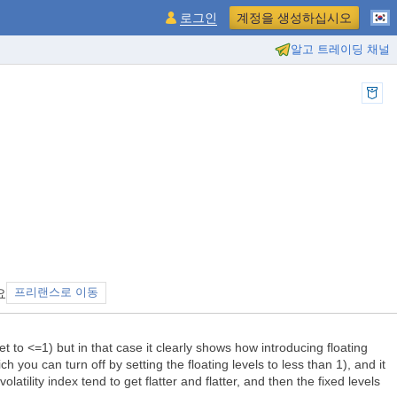
로그인
계정을 생성하십시오
알고 트레이딩 채널
요
프리랜스로 이동
et to <=1) but in that case it clearly shows how introducing floating
h you can turn off by setting the floating levels to less than 1), and it
olatility index tend to get flatter and flatter, and then the fixed levels