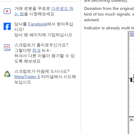
are becoming useless).
거래 로봇을 무료로
다운로드 하
Deviation from the original
는 법
을 시청해보세요
kind of too much signals,
advised.
당사를
Facebook
에서 찾아주십
Indicator is already multi 
시오!
당사 팬 페이지에 가입하십시오
스크립트가 흥미로우신가요?
그렇다면
링크
to it -
하셔서 다른 이들이 평가할 수 있
도록 해보세요
스크립트가 마음에 드시나요?
MetaTrader 5
터미널에서 시도해
보십시오