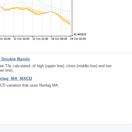
_Double Bands
ee T3s calculated: of high (upper line), close (middle line) and low
er line).
nlag_MA_MACD
D variation that uses Nonlag MA.