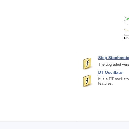
Step Stochasti
The upgraded versi
DT Oscillator
It is a DT oscilla
features.