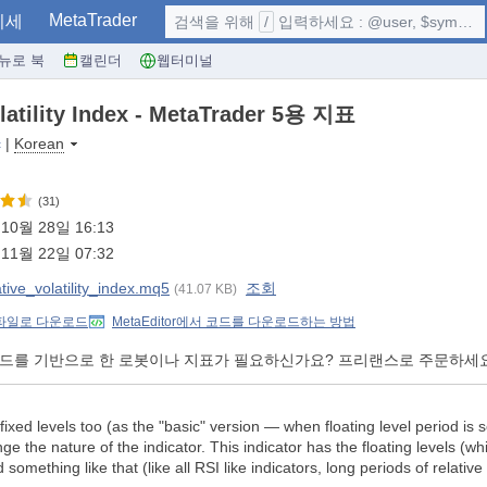
MetaTrader
시세
검색을 위해
/
입력하세요 : @user, $symbol, ...
뉴로 북
캘린더
웹터미널
olatility Index - MetaTrader 5용 지표
c
|
Korean
(31)
10월 28일 16:13
11월 22일 07:32
tive_volatility_index.mq5
조회
(41.07 KB)
 파일로 다운로드
MetaEditor에서 코드를 다운로드하는 방법
코드를 기반으로 한 로봇이나 지표가 필요하신가요? 프리랜스로 주문하세
fixed levels too (as the "basic" version — when floating level period is s
e the nature of the indicator. This indicator has the floating levels (whic
something like that (like all RSI like indicators, long periods of relative v