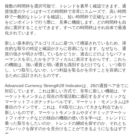
複数の時間枠を選択可能で、トレンドを素早く確認できます。通
貨強度のラインはすべての時間枠で非常にスムーズで、高い時間
枠で一般的なトレンドを確認し、短い時間枠で正確なエントリー
をピンポイントで行う際に、見事に機能します。どの時間枠も自
由に選択することができます。すべての時間枠はそれ自体で最適
化されています。
新しい基本的なアルゴリズムに基づいて構築されているため、潜
在的な取引の特定と確認がさらに容易になります。なぜなら、通
貨の強さや弱さが増しているかどうか、過去にどのようなパフォ
ーマンスを示したかをグラフィカルに表示するからです。これら
の機能は、強い通貨と弱い通貨を識別するだけでなく、いつ取引
し、いつ取引しないか、いつ利益を取るかを示すことを容易にす
るために設計されたものです。
Advanced Currency Strength28 Indicatorは、28の通貨ペア全てに
対応しています。これは新しい方式で、非常に新しい機能は、マ
ーケットモメンタムと現在の市場活動に適応するダイナミックな
マーケットフィボナッチレベルです。マーケット・モメンタムは9
番目のラインです。これは、FX取引において大きな利点であり、
新しいものです。マーケットモメンタムやダイナミックマーケッ
トフィボナッチなどの独自の機能の使い方を学べば、トレンドに
乗った取引をしたいのか、トレンドの継続を探すのか、それとも
プルバックを探すのかを見分けることができるようになるはずで