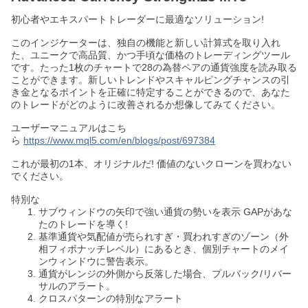
初心者やエキスパートトレーダーに最適なソリューション!
このインジケーターは、独自の機能と新しい計算式を取り入れ
た、ユニークで高品質、かつ手頃な価格のトレーディングツール
です。たった1枚のチャートで28の為替ペアの通貨強度を読み取る
ことができます。新しいトレンドやスキャルピングチャンスの引
き金となるポイントを正確に特定することができるので、あなた
のトレードがどのように改善されるか想像してみてください。
ユーザーマニュアルはこち
ら
https://www.mql5.com/en/blogs/post/697384
これが最初の1本、オリジナルだ! 価値のないクローンを買わない
でください。
特別な
サブウィンドウの矢印で強い通貨の勢いを表示 GAPがあな
たのトレードを導く!
基準通貨や気配値が売られすぎ・買われすぎのゾーン（外
相フィボナッチレベル）にあるとき、個別チャートのメイ
ンウィンドウに警告表示。
通貨がレンジの外側から反落した場合、プルバック/リバー
サルのアラート。
クロスパターンの特別なアラート