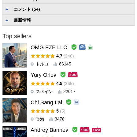
コメント (54)
説明の品質と完全性
5.0
信頼性と使いやすさ
5.0
最新情報
ユーザーサポート
5.0
Top sellers
sivorobertgmailcom
#
2025.09.23 23:31
OMG FZE LLC
Over the years I migrated to different platforms (Tradestation,
Multicharts, Ninjatrader8 and MT5) for which I purchased
4.7
(246)
proprietary Currency Strength Indicators (CS). A CS-Indicator
トルコ
86145
emphasizes to take on trades between the strongest and
Yury Orlov
weakest Currencies. And yet I found myself too often on the
wrong side of the trade (primarily caused by prematurely
4.5
(365)
entering trades, or by holding on too long on a profitable trade
スペイン
22017
that transitioned in a losing trade). Compared to my experience
Chi Sang Lai
with Regular CS-Indicators, the Advanced Currency Strength28
Indicator (ACS28) elevated my trading to a whole other level.
5
(5)
The ACS28 is the only Currency Strength Indicator with
香港
3478
embedded Dynamic Fib Lines. The information provided by
these Fib Lines tell me (1) whether it is safe to enter a trade (2)
Andrey Barinov
to stay in a trade (3) to exit a trade or (4) to stay out of the