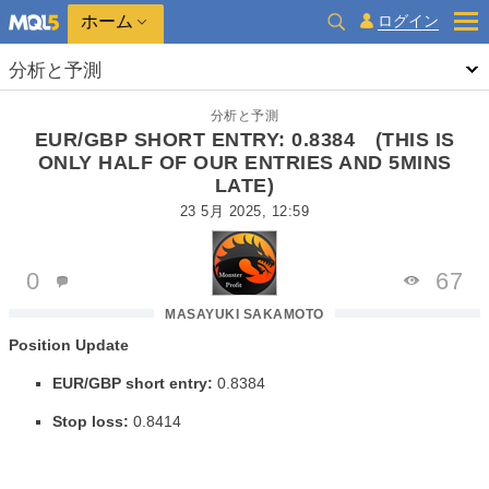
ホーム
ログイン
分析と予測
分析と予測
EUR/GBP SHORT ENTRY: 0.8384 (THIS IS
ONLY HALF OF OUR ENTRIES AND 5MINS
LATE)
23 5月 2025, 12:59
0
67
MASAYUKI SAKAMOTO
Position Update
EUR/GBP short entry:
0.8384
Stop loss:
0.8414