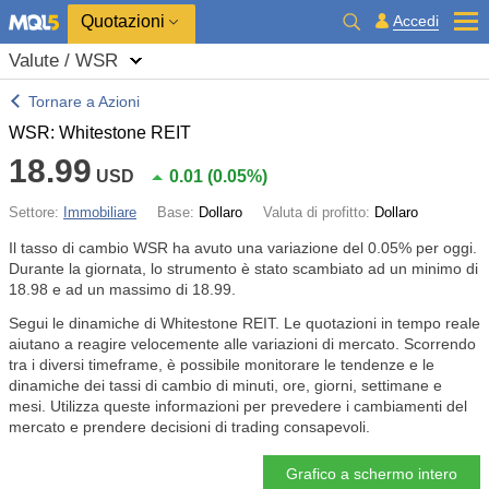
Quotazioni
Accedi
Valute / WSR
Tornare a Azioni
WSR: Whitestone REIT
18.99
USD
0.01
(
0.05%
)
Settore:
Immobiliare
Base:
Dollaro
Valuta di profitto:
Dollaro
Il tasso di cambio WSR ha avuto una variazione del
0.05%
per oggi.
Durante la giornata, lo strumento è stato scambiato ad un minimo di
18.98 e ad un massimo di 18.99.
Segui le dinamiche di Whitestone REIT. Le quotazioni in tempo reale
aiutano a reagire velocemente alle variazioni di mercato. Scorrendo
tra i diversi timeframe, è possibile monitorare le tendenze e le
dinamiche dei tassi di cambio di minuti, ore, giorni, settimane e
mesi. Utilizza queste informazioni per prevedere i cambiamenti del
mercato e prendere decisioni di trading consapevoli.
Grafico a schermo intero