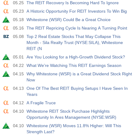
05.25
The REIT Recovery Is Becoming Hard To Ignore
05.23
A Historic Opportunity For REIT Investors To Win Big
19:00
Credito al Consumo Fed m/m
05.18
Whitestone (WSR) Could Be a Great Choice
Agire
Fcst
Prev
USD
$​11.44 B
$​-0.18 B
05.16
The REIT Repricing Cycle Is Nearing A Turning Point
05.08
Top 2 Real Estate Stocks That May Collapse This
19:30
CFTC Oro Posizioni Nette Non Commerciali
Month - Sila Realty Trust (NYSE:SILA), Whitestone
REIT (N
Agire
Fcst
Prev
USD
182.1 K
05.01
Are You Looking for a High-Growth Dividend Stock?
04.22
What We're Watching This REIT Earnings Season
19:30
CFTC Greggio Posizioni Nette Non Commerciali
04.15
Why Whitestone (WSR) is a Great Dividend Stock Right
Agire
Fcst
Prev
Now
USD
120.1 K
04.13
One Of The Best REIT Buying Setups I Have Seen In
Years
19:30
CFTC S&amp;P 500 Posizioni Nette Non Commerciali
04.12
A Fragile Truce
Agire
Fcst
Prev
USD
04.10
Whitestone REIT Stock Purchase Highlights
-17.2 K
Opportunity In Ares Management (NYSE:WSR)
04.10
Whitestone (WSR) Moves 11.8% Higher: Will This
19:30
CFTC Nasdaq 100 Posizioni Nette Non Commerciali
Strength Last?
Agire
Fcst
Prev