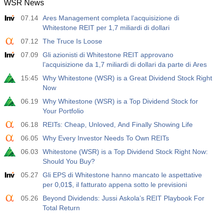
WSR News
12:30
Guadagno Medio Orario a/a
07.14
Ares Management completa l’acquisizione di
Agire
Fcst
Prev
USD
Whitestone REIT per 1,7 miliardi di dollari
3.5%
3.5%
07.12
The Truce Is Loose
12:30
Libri Paga Privati Non Agricoli
07.09
Gli azionisti di Whitestone REIT approvano
Agire
Fcst
Prev
l’acquisizione da 1,7 miliardi di dollari da parte di Ares
USD
40 K
49 K
15:45
Why Whitestone (WSR) is a Great Dividend Stock Right
Now
12:30
Tasso di Disoccupazione U6
06.19
Why Whitestone (WSR) is a Top Dividend Stock for
Agire
Fcst
Prev
Your Portfolio
USD
7.9%
7.9%
06.18
REITs: Cheap, Unloved, And Finally Showing Life
06.05
Why Every Investor Needs To Own REITs
17:00
Baker Hughes CONTEGGIO DELLE PIATTAFORME
PETROLIFERE STATUNITENSI
06.03
Whitestone (WSR) is a Top Dividend Stock Right Now:
USD
Agire
Should You Buy?
Fcst
Prev
451
05.27
Gli EPS di Whitestone hanno mancato le aspettative
per 0,01$, il fatturato appena sotto le previsioni
17:00
Baker Hughes US Total Rig Count
05.26
Beyond Dividends: Jussi Askola’s REIT Playbook For
Agire
Fcst
Prev
Total Return
USD
588