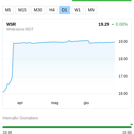
M5
M15
M30
H4
D1
W1
MN
WSR
19.29
0.00%
Whitestone REIT
Intervallo Giornaliero
18.98
18.99