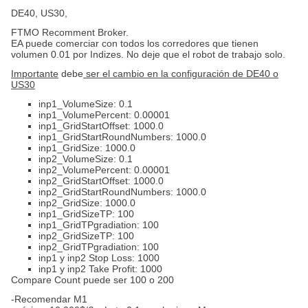
DE40, US30,
FTMO Recomment Broker.
EA puede comerciar con todos los corredores que tienen
volumen 0.01 por Indizes. No deje que el robot de trabajo solo.
Importante
debe
ser el cambio en la configuración de DE40 o
US30
inp1_VolumeSize: 0.1
inp1_VolumePercent: 0.00001
inp1_GridStartOffset: 1000.0
inp1_GridStartRoundNumbers:
1000.0
inp1_GridSize:
1000.0
inp2_VolumeSize: 0.1
inp2_VolumePercent: 0.00001
inp2_GridStartOffset:
1000.0
inp2_GridStartRoundNumbers:
1000.0
inp2_GridSize:
1000.0
inp1_GridSizeTP: 100
inp1_GridTPgradiation: 100
inp2_GridSizeTP: 100
inp2_GridTPgradiation: 100
inp1 y inp2 Stop Loss: 1000
inp1 y inp2 Take Profit: 1000
Compare Count puede ser 100 o 200
-Recomendar M1