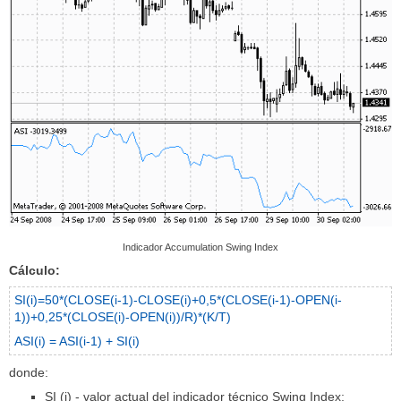
Indicador Accumulation Swing Index
Cálculo:
SI(i)=50*(CLOSE(i-1)-CLOSE(i)+0,5*(CLOSE(i-1)-OPEN(i-
1))+0,25*(CLOSE(i)-OPEN(i))/R)*(K/T)
ASI(i) = ASI(i-1) + SI(i)
donde:
SI (i) - valor actual del indicador técnico Swing Index;