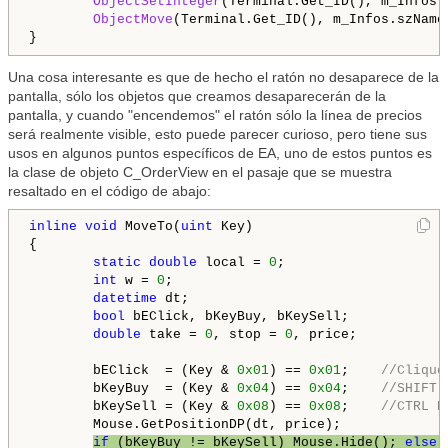
ObjectSetInteger
(Terminal.Get_ID(), m_Infos.
ObjectMove
(Terminal.Get_ID(), m_Infos.szName
Una cosa interesante es que de hecho el ratón no desaparece de la
pantalla, sólo los objetos que creamos desaparecerán de la
pantalla, y cuando "encendemos" el ratón sólo la línea de precios
será realmente visible, esto puede parecer curioso, pero tiene sus
usos en algunos puntos específicos de EA, uno de estos puntos es
la clase de objeto C_OrderView en el pasaje que se muestra
resaltado en el código de abajo:
inline
void
 MoveTo(
uint
 Key)

{

static
double
 local = 
0
;

int
 w = 
0
;

datetime
 dt;

bool
 bEClick, bKeyBuy, bKeySell;

double
 take = 
0
, stop = 
0
, price;

        bEClick  = (Key & 
0x01
) == 
0x01
;    
//Clique
        bKeyBuy  = (Key & 
0x04
) == 
0x04
;    
//SHIFT 
        bKeySell = (Key & 
0x08
) == 
0x08
;    
//CTRL P
        Mouse.GetPositionDP(dt, price);

if
 (bKeyBuy != bKeySell) Mouse.Hide(); 
else
 