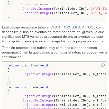
// ... Código interno ...
ChartSetInteger
(Terminal.Get_ID(), 
CHART_EVE
ChartSetInteger
(Terminal.Get_ID(), 
CHART_CRO
Este código restablece tanto el
CHART_CROSSHAIR_TOOL
como
deshabilita el uso de eventos de ratón por parte del gráfico, lo que
significa que MT5 ya no se preocupará de enviar eventos de este
tipo al gráfico, sino que serán manejados por la propia plataforma.
También tenemos dos rutinas muy comunes cuando tenemos
programación en la que vamos a controlar el ratón, se pueden ver a
continuación:
inline
void
 Show(
void
)

{

ObjectSetInteger
(Terminal.Get_ID(), m_Infos.
//+-------------------------------------------------
inline
void
 Hide(
void
)

{

ObjectSetInteger
(Terminal.Get_ID(), m_Infos.
ObjectSetInteger
(Terminal.Get_ID(), m_Infos.
ObjectSetInteger
(Terminal.Get_ID(), m_Infos.