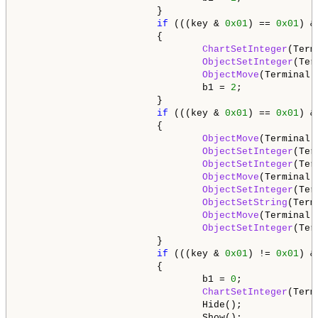
                        }

if
 (((key & 
0x01
) == 
0x01
) &
                        {

ChartSetInteger
(Term
ObjectSetInteger
(Ter
ObjectMove
(Terminal.
                                b1 = 
2
;

                        }

if
 (((key & 
0x01
) == 
0x01
) &
                        {

ObjectMove
(Terminal.
ObjectSetInteger
(Ter
ObjectSetInteger
(Ter
ObjectMove
(Terminal.
ObjectSetInteger
(Ter
ObjectSetString
(Term
ObjectMove
(Terminal.
ObjectSetInteger
(Ter
                        }

if
 (((key & 
0x01
) != 
0x01
) &
                        {

                                b1 = 
0
;

ChartSetInteger
(Term
                                Hide();

                                Show();
