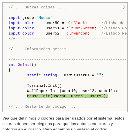
// ... Outras coisas ....
input
 group 
"Mouse"
input
color
     user50 = 
clrBlack
;      
//Linha de P
input
color
     user51 = 
clrDarkGreen
;  
//Estudo Pos
input
color
     user52 = 
clrMaroon
;     
//Estudo Neg
//+-------------------------------------------------
// ... Informações gerais ....
//+-------------------------------------------------
int
OnInit
()

{

static
string
   memSzUser01 = 
""
;

        Terminal.Init();

        WallPaper.Init(user10, user12, user11);

Mouse.Init(user50, user51, user52);
// ... Restante do código ....
Vea que definimos 3 colores para ser usados por el sistema, estos
colores deben ser elegidos para que los datos sean claros y
notorios en el gráfico. Pero echemos un vistazo al código