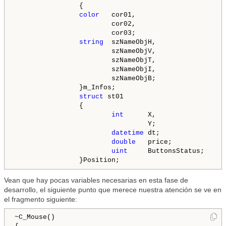
                {

color
   cor01,

                        cor02,

                        cor03;

string
  szNameObjH,

                        szNameObjV,

                        szNameObjT,

                        szNameObjI,

                        szNameObjB;

                }m_Infos;

struct
 st01

                {

int
      X,

                                 Y;

datetime
 dt;

double
   price;

uint
     ButtonsStatus;

Vean que hay pocas variables necesarias en esta fase de
desarrollo, el siguiente punto que merece nuestra atención se ve en
el fragmento siguiente:
~C_Mouse()
