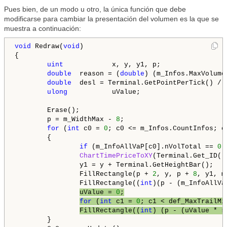
Pues bien, de un modo u otro, la única función que debe
modificarse para cambiar la presentación del volumen es la que se
muestra a continuación:
void
 Redraw(
void
)

{

uint
            x, y, y1, p;

double
  reason = (
double
) (m_Infos.MaxVolume
double
  desl = Terminal.GetPointPerTick() / 
ulong
           uValue;

        Erase();

        p = m_WidthMax - 
8
;

for
 (
int
 c0 = 
0
; c0 <= m_Infos.CountInfos; c0
        {

if
 (m_InfoAllVaP[c0].nVolTotal == 
0
)
ChartTimePriceToXY
(Terminal.Get_ID()
                y1 = y + Terminal.GetHeightBar();

                FillRectangle(p + 
2
, y, p + 
8
, y1, m
                FillRectangle((
int
)(p - (m_InfoAllVa
uValue = 
0
;
for
 (
int
 c1 = 
0
; c1 < def_MaxTrailMi
FillRectangle((
int
) (p - (uValue * r
        }
