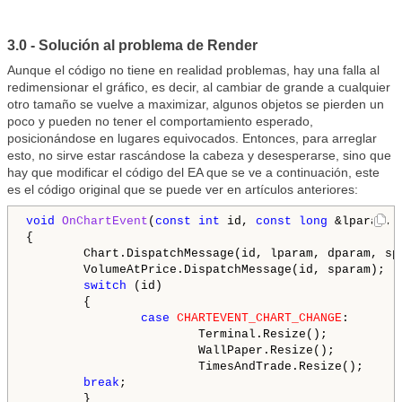
3.0 - Solución al problema de Render
Aunque el código no tiene en realidad problemas, hay una falla al
redimensionar el gráfico, es decir, al cambiar de grande a cualquier
otro tamaño se vuelve a maximizar, algunos objetos se pierden un
poco y pueden no tener el comportamiento esperado,
posicionándose en lugares equivocados. Entonces, para arreglar
esto, no sirve estar rascándose la cabeza y desesperarse, sino que
hay que modificar el código del EA que se ve a continuación, este
es el código original que se puede ver en artículos anteriores:
void
OnChartEvent
(
const
int
 id, 
const
long
 &lparam, 
{

        Chart.DispatchMessage(id, lparam, dparam, spa
        VolumeAtPrice.DispatchMessage(id, sparam);

switch
 (id)

        {

case
CHARTEVENT_CHART_CHANGE
:

                        Terminal.Resize();

                        WallPaper.Resize();

                        TimesAndTrade.Resize();

break
;

        }
