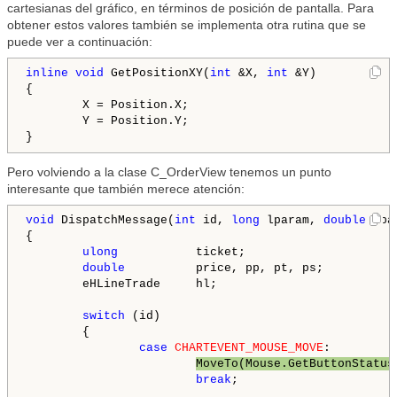
cartesianas del gráfico, en términos de posición de pantalla. Para
obtener estos valores también se implementa otra rutina que se
puede ver a continuación:
inline
void
 GetPositionXY(
int
 &X, 
int
 &Y)

{

        X = Position.X;

        Y = Position.Y;

}
Pero volviendo a la clase C_OrderView tenemos un punto
interesante que también merece atención:
void
 DispatchMessage(
int
 id, 
long
 lparam, 
double
 dpa
{

ulong
           ticket;

double
          price, pp, pt, ps;

        eHLineTrade     hl;

switch
 (id)

        {

case
CHARTEVENT_MOUSE_MOVE
:

MoveTo(Mouse.GetButtonStatus
break
;
