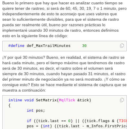
Bueno lo primero que hay que hacer es analizar cuanto tiempo se
quiere tener de rastreo, si será de 60, 45, 30, 19, 7 o 1 minuto, pero
independientemente de esto te aconsejo que uses valores que
sean lo suficientemente divisibles, para que el sistema de rastro
pueda ser realmente útil, bueno por razones prácticas lo
implementaré usando 30 minutos de rastro, entonces definimos
esto en la siguiente línea de código:
#define 
def_MaxTrailMinutes     
30
¡Y por qué 30 minutos? Bueno, en realidad, el sistema de rastro se
hará cada minuto, pero el tiempo máximo que tendremos de rastro
será de 30 minutos, es decir, el rastro sobre el volumen será
siempre de 30 minutos, cuando hayan pasado 31 minutos, el rastro
del primer minuto de negociación ya no será mostrado. ¡Y cómo se
consigue esto? Esto se hace mediante el sistema de captura que se
muestra a continuación:
inline
void
 SetMatrix(
MqlTick
 &tick)

{

int
 pos;

if
 ((tick.last == 
0
) || ((tick.flags & (
TICK
        pos = (
int
) ((tick.last - m_Infos.FirstPrice