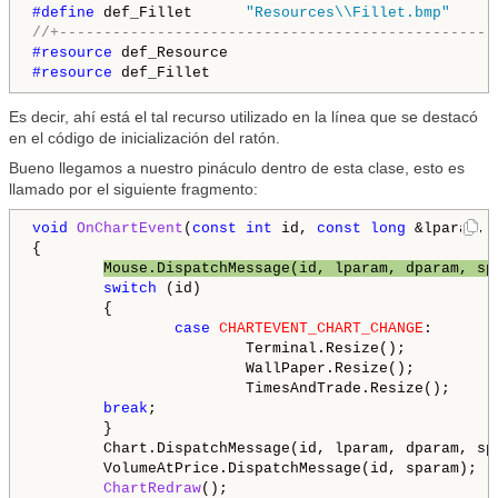
#define 
def_Fillet      
"Resources\\Fillet.bmp"
//+-------------------------------------------------
#resource 
#resource 
Es decir, ahí está el tal recurso utilizado en la línea que se destacó
en el código de inicialización del ratón.
Bueno llegamos a nuestro pináculo dentro de esta clase, esto es
llamado por el siguiente fragmento:
void
OnChartEvent
(
const
int
 id, 
const
long
 &lparam, 
{

Mouse.DispatchMessage(id, lparam, dparam, sp
switch
 (id)

        {

case
CHARTEVENT_CHART_CHANGE
:

                        Terminal.Resize();

                        WallPaper.Resize();

                        TimesAndTrade.Resize();

break
;

        }

        Chart.DispatchMessage(id, lparam, dparam, spa
        VolumeAtPrice.DispatchMessage(id, sparam);

ChartRedraw
();
