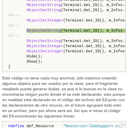
ObjectSetString
(Terminal.Get_ID(), m_Infos.s
ObjectSetString
(Terminal.Get_ID(), m_Infos.s
//---
ObjectSetInteger
(Terminal.Get_ID(), m_Infos.
//---
ObjectSetString
(Terminal.Get_ID(), m_Infos.s
//---
ObjectSetString
(Terminal.Get_ID(), m_Infos.s
ObjectSetInteger
(Terminal.Get_ID(), m_Infos.
ObjectSetInteger
(Terminal.Get_ID(), m_Infos.
        Hide();

        Show();

Este código no tiene nada muy anormal, solo estamos creando
algunos objetos para ser usados por la clase, pero el fragmento
resaltado puede generar dudas, ya que si lo buscas en la clase no
encontrarás ningún punto donde él se esté declarando, esto porque
en realidad está declarado en el código del archivo del EA junto con
las declaraciones de otro recurso, en el futuro agruparé todo esto
en un archivo, pero por ahora será así. Así que si miras el código
del EA encontrarás las siguientes líneas:
#define 
def_Resource    
"Resources\\SubSupport.ex5"