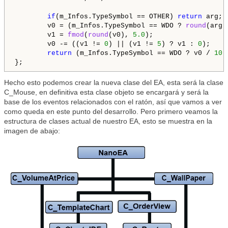
if
(m_Infos.TypeSymbol == OTHER) 
return
 arg;

        v0 = (m_Infos.TypeSymbol == WDO ? 
round
(arg 
        v1 = 
fmod
(
round
(v0), 
5.0
);

        v0 -= ((v1 != 
0
) || (v1 != 
5
) ? v1 : 
0
);

return
 (m_Infos.TypeSymbol == WDO ? v0 / 
10.
Hecho esto podemos crear la nueva clase del EA, esta será la clase
C_Mouse, en definitiva esta clase objeto se encargará y será la
base de los eventos relacionados con el ratón, así que vamos a ver
como queda en este punto del desarrollo. Pero primero veamos la
estructura de clases actual de nuestro EA, esto se muestra en la
imagen de abajo: