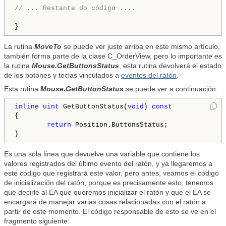
// ... Restante do código ....
}
La rutina
MoveTo
se puede ver justo arriba en este mismo artículo,
también forma parte de la clase C_OrderView, pero lo importante es
la rutina
Mouse.GetButtonsStatus
, esta rutina devolverá el estado
de los botones y teclas vinculados a
eventos del ratón
.
Esta rutina
Mouse.GetButtonStatus
se puede ver a continuación:
inline
uint
 GetButtonStatus(
void
) 
const
{

return
 Position.ButtonsStatus;

Es una sola línea que devuelve una variable que contiene los
valores registrados del último evento del ratón, y ya llegaremos a
este código que registrará este valor, pero antes, veamos el código
de inicialización del ratón, porque es precisamente esto, tenemos
que decirle al EA que queremos inicializar el ratón y que el EA se
encargará de manejar varias cosas relacionadas con el ratón a
partir de este momento. El código responsable de esto se ve en el
fragmento siguiente: