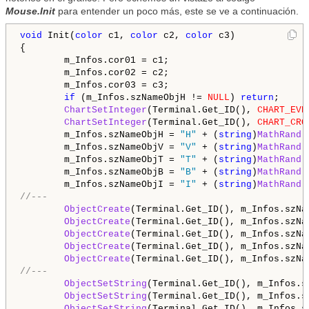
Mouse.Init
para entender un poco más, este se ve a continuación.
void
 Init(
color
 c1, 
color
 c2, 
color
 c3)

{

        m_Infos.cor01 = c1;

        m_Infos.cor02 = c2;

        m_Infos.cor03 = c3;

if
 (m_Infos.szNameObjH != 
NULL
) 
return
;

ChartSetInteger
(Terminal.Get_ID(), 
CHART_EVE
ChartSetInteger
(Terminal.Get_ID(), 
CHART_CRO
        m_Infos.szNameObjH = 
"H"
 + (
string
)
MathRand
(
        m_Infos.szNameObjV = 
"V"
 + (
string
)
MathRand
(
        m_Infos.szNameObjT = 
"T"
 + (
string
)
MathRand
(
        m_Infos.szNameObjB = 
"B"
 + (
string
)
MathRand
(
        m_Infos.szNameObjI = 
"I"
 + (
string
)
MathRand
//---
ObjectCreate
(Terminal.Get_ID(), m_Infos.szNa
ObjectCreate
(Terminal.Get_ID(), m_Infos.szNa
ObjectCreate
(Terminal.Get_ID(), m_Infos.szNa
ObjectCreate
(Terminal.Get_ID(), m_Infos.szNa
ObjectCreate
(Terminal.Get_ID(), m_Infos.szNa
//---
ObjectSetString
(Terminal.Get_ID(), m_Infos.s
ObjectSetString
(Terminal.Get_ID(), m_Infos.s
ObjectSetString
(Terminal.Get_ID(), m_Infos.s