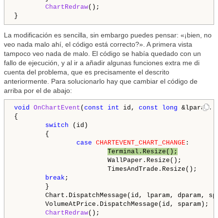
ChartRedraw
();

La modificación es sencilla, sin embargo puedes pensar: «¡bien, no
veo nada malo ahí, el código está correcto?». A primera vista
tampoco veo nada de malo. El código se había quedado con un
fallo de ejecución, y al ir a añadir algunas funciones extra me di
cuenta del problema, que es precisamente el descrito
anteriormente. Para solucionarlo hay que cambiar el código de
arriba por el de abajo:
void
OnChartEvent
(
const
int
 id, 
const
long
 &lparam, 
{

switch
 (id)

        {

case
CHARTEVENT_CHART_CHANGE
:

Terminal.Resize();
                        WallPaper.Resize();

                        TimesAndTrade.Resize();

break
;

        }

        Chart.DispatchMessage(id, lparam, dparam, spa
        VolumeAtPrice.DispatchMessage(id, sparam);

ChartRedraw
();
