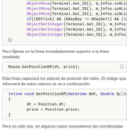
ObjectMove
(Terminal.Get_ID(), m_Infos.szHLin
ObjectMove
(Terminal.Get_ID(), m_Infos.szHLin
ObjectMove
(Terminal.Get_ID(), m_Infos.szHLin
if
((bEClick) && (bKeyBuy != bKeySell) && (lo
ObjectSetInteger
(Terminal.Get_ID(), m_Infos.
ObjectSetInteger
(Terminal.Get_ID(), m_Infos.
ObjectSetInteger
(Terminal.Get_ID(), m_Infos.
Pero fíjense en la línea inmediatamente superior a la línea
resaltada:
Mouse.GetPositionDP(dt, price);
Esta línea capturará los valores de posición del ratón. El código que
informará de estos valores se ve a continuación:
inline
void
 GetPositionDP(
datetime
 &dt, 
double
 &price
{

        dt = Position.dt;

        price = Position.price;

Pero no sólo eso, en algunos casos necesitamos las coordenadas