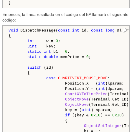
Entonces, la línea resaltada en el código del EA llamará el siguiente
código:
void
 DispatchMessage(
const
int
 id, 
const
long
 &lpara
{

int
     w = 
0
;

uint
    key;

static
int
 b1 = 
0
;

static
double
 memPrice = 
0
;

switch
 (id)

        {

case
CHARTEVENT_MOUSE_MOVE
:

                        Position.X = (
int
)lparam;

                        Position.Y = (
int
)dparam;

ChartXYToTimePrice
(Terminal.
ObjectMove
(Terminal.Get_ID()
ObjectMove
(Terminal.Get_ID()
                        key = (
uint
) sparam;

if
 ((key & 
0x10
) == 
0x10
)

                        {

ObjectSetInteger
(Ter
                                b1 = 
1
;
