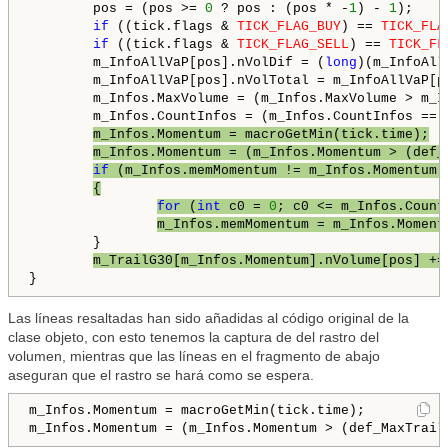
        pos = (pos >= 
0
 ? pos : (pos * -
1
) - 
1
);

if
 ((tick.flags & 
TICK_FLAG_BUY
) == 
TICK_FLA
if
 ((tick.flags & 
TICK_FLAG_SELL
) == 
TICK_FL
        m_InfoAllVaP[pos].nVolDif = (
long
)(m_InfoAll
        m_InfoAllVaP[pos].nVolTotal = m_InfoAllVaP[p
        m_Infos.MaxVolume = (m_Infos.MaxVolume > m_I
        m_Infos.CountInfos = (m_Infos.CountInfos == 
m_Infos.Momentum = macroGetMin(tick.time);
m_Infos.Momentum = (m_Infos.Momentum > (def_
if
 (m_Infos.memMomentum != m_Infos.Momentum)
{
for
 (
int
 c0 = 
0
; c0 <= m_Infos.Count
m_Infos.memMomentum = m_Infos.Moment
        }

m_TrailG30[m_Infos.Momentum].nVolume[pos] +=
Las líneas resaltadas han sido añadidas al código original de la
clase objeto, con esto tenemos la captura de del rastro del
volumen, mientras que las líneas en el fragmento de abajo
aseguran que el rastro se hará como se espera.
m_Infos.Momentum = macroGetMin(tick.time);

m_Infos.Momentum = (m_Infos.Momentum > (def_MaxTrail