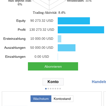
Max deposit load:
Verlusttrades: 51%
6%
Trading-Aktivität: 8.4%
Equity
90 273.32 USD
Profit
130 273.32 USD
Ersteinzahlung
10 000.00 USD
Auszahlungen
50 000.00 USD
Einzahlungen
0.00 USD
Abonnieren
Konto
Handels
Wachstum
Kontostand