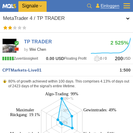
Signale
Einloggen
MetaTrader 4 / TP TRADER
TP TRADER
2 525%
by
Wei Chen
200
0.00
USD
Zuverlässigkeit
Floating Profit
0
/
0
USD
CPTMarkets-Live01
1:500
80% of growth achieved within 100 days. This comprises 4.13% of days out
of 2423 days of the signal's entire lifetime.
Algo-Trading: 99%
100+%
Maximaler
Gewinntrades: 49%
50%
Rückgang: 19.1%
0%