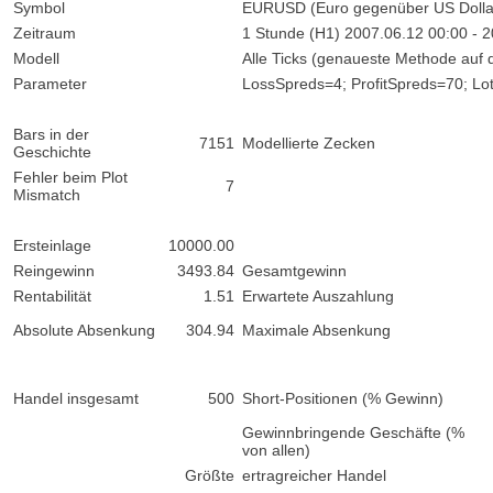
Symbol
EURUSD (Euro gegenüber US Dolla
Zeitraum
1 Stunde (H1) 2007.06.12 00:00 - 2
Modell
Alle Ticks (genaueste Methode auf 
Parameter
LossSpreds=4; ProfitSpreds=70; Lot
Bars in der
7151
Modellierte Zecken
Geschichte
Fehler beim Plot
7
Mismatch
Ersteinlage
10000.00
Reingewinn
3493.84
Gesamtgewinn
Rentabilität
1.51
Erwartete Auszahlung
Absolute Absenkung
304.94
Maximale Absenkung
Handel insgesamt
500
Short-Positionen (% Gewinn)
Gewinnbringende Geschäfte (%
von allen)
Größte
ertragreicher Handel