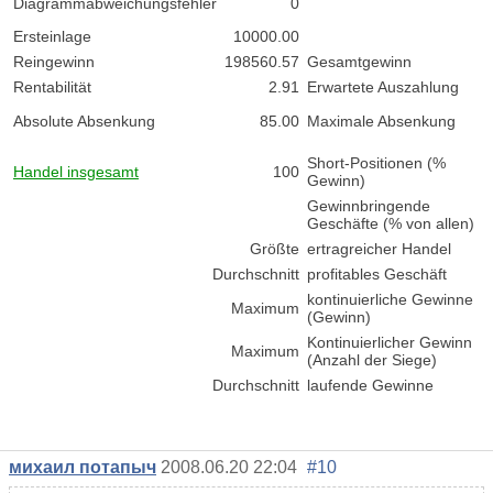
Diagrammabweichungsfehler
0
Ersteinlage
10000.00
Reingewinn
198560.57
Gesamtgewinn
Rentabilität
2.91
Erwartete Auszahlung
Absolute Absenkung
85.00
Maximale Absenkung
Short-Positionen (%
Handel insgesamt
100
Gewinn)
Gewinnbringende
Geschäfte (% von allen)
Größte
ertragreicher Handel
Durchschnitt
profitables Geschäft
kontinuierliche Gewinne
Maximum
(Gewinn)
Kontinuierlicher Gewinn
Maximum
(Anzahl der Siege)
Durchschnitt
laufende Gewinne
михаил потапыч
2008.06.20 22:04
#10