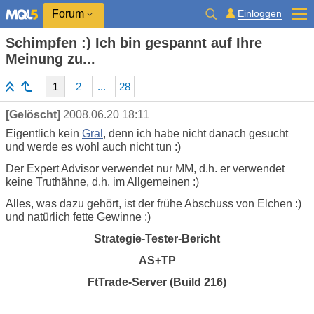
Einloggen
Forum
Schimpfen :) Ich bin gespannt auf Ihre
Meinung zu...
1
2
...
28
[Gelöscht]
2008.06.20 18:11
Eigentlich kein
Gral
, denn ich habe nicht danach gesucht
und werde es wohl auch nicht tun :)
Der Expert Advisor verwendet nur MM, d.h. er verwendet
keine Truthähne, d.h. im Allgemeinen :)
Alles, was dazu gehört, ist der frühe Abschuss von Elchen :)
und natürlich fette Gewinne :)
Strategie-Tester-Bericht
AS+TP
FtTrade-Server (Build 216)