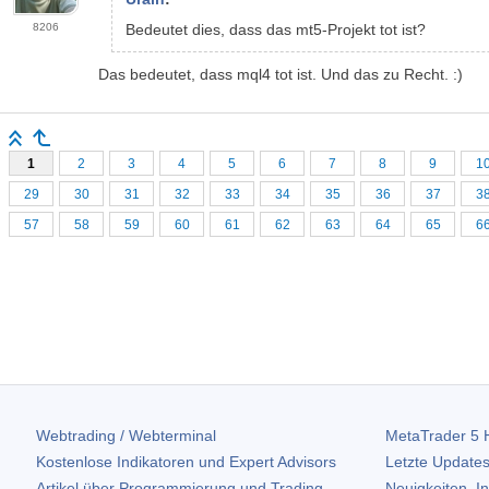
8206
Bedeutet dies, dass das mt5-Projekt tot ist?
Das bedeutet, dass mql4 tot ist. Und das zu Recht. :)
1
2
3
4
5
6
7
8
9
1
29
30
31
32
33
34
35
36
37
3
57
58
59
60
61
62
63
64
65
6
Webtrading / Webterminal
MetaTrader 5
H
Kostenlose Indikatoren und Expert Advisors
Letzte Updates
Artikel über Programmierung und Trading
Neuigkeiten, I