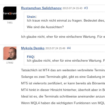
Rustamzhan Salidzhanov
#3
2013.07.24 15:43
Urain
:
Ich traue mich nicht einmal zu fragen. Bedeutet dies
7461
Wie sind die Aussichten?
Ich glaube nicht, eher für eine einfachere Wartung. Für
Mykola Demko
#4
2013.07.24 15:49
FAQ
:
Ich glaube nicht, eher für eine einfachere Wartung. F
17692
Tatsächlich ist MT4 das am weitesten verbreitete Termin
Solange es zwei Terminals gibt, gibt es eine Gabelung 
MT5 ist vielerorts zertifiziert, er kann bereits als Börsen
MT4 hinkt in dieser Hinsicht hinterher, überholt aber in 
Ideal ist es, die Terminals schrittweise aneinander anz
Wenn MQL4 haben die wichtigsten Funktionen von MQL5,