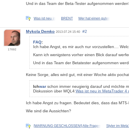
Und in das Team der Beta-Tester aufgenommen werden
Was ist neu in
BRENT
Wer hat einen guten
Mykola Demko
#2
2013.07.24 15:40
FAQ
:
Ich habe Angst, es mir auch nur vorzustellen.... W
17692
Kann ich wenigstens vorher einen Blick darauf werf
Und in das Team der Betatester aufgenommen wer
Keine Sorge, alles wird gut, mit einer Woche aktiv pocha
Ich
war
schon immer neugierig darauf und möchte
Diskussion über MQL4:
Was ist neu in MetaTrader 
Ich habe Angst zu fragen. Bedeutet dies, dass das MT5-P
Wie sind die Aussichten?
[WARNUNG GESCHLOSSEN!] Alle Fragen
Styler im Met