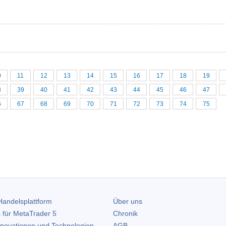
0
11
12
13
14
15
16
17
18
19
8
39
40
41
42
43
44
45
46
47
6
67
68
69
70
71
72
73
74
75
andelsplattform
Über uns
 für
MetaTrader 5
Chronik
nnovationen und Technologien
AGB