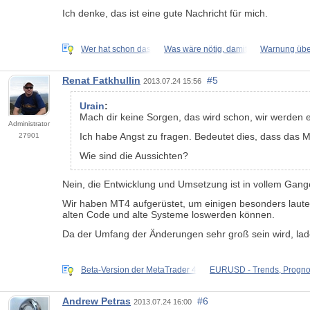
Ich denke, das ist eine gute Nachricht für mich.
Wer hat schon das
Was wäre nötig, damit
Warnung über
Renat Fatkhullin
#5
2013.07.24 15:56
Urain
:
Mach dir keine Sorgen, das wird schon, wir werden e
Administrator
Ich habe Angst zu fragen. Bedeutet dies, dass das 
27901
Wie sind die Aussichten?
Nein, die Entwicklung und Umsetzung ist in vollem Gang
Wir haben MT4 aufgerüstet, um einigen besonders laut
alten Code und alte Systeme loswerden können.
Da der Umfang der Änderungen sehr groß sein wird, lade
Beta-Version der MetaTrader 4
EURUSD - Trends, Progn
Andrew Petras
#6
2013.07.24 16:00