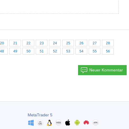
20
21
22
23
24
25
26
27
28
48
49
50
51
52
53
54
55
56
Neuer Kommentar
MetaTrader 5