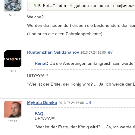
5
 В MetaTrader 
4
 добавятся новые графическ
5330
Welche?
Werden die neuen dort drüben die bestehenden, die hier
(Und auch die alten Fahrplanprobleme).
Rustamzhan Salidzhanov
#7
2013.07.24 16:00
Renat
:
Da die Änderungen umfangreich sein werden, 
7461
URYAYA!!!!
"Wer ist der Erste, der König wird? ... Ja, ich werde der E
Mykola Demko
#8
2013.07.24 16:08
FAQ
:
URYAYA!!!!
17692
"Wer ist der Erste, der König wird? ... Ja, ich werde d