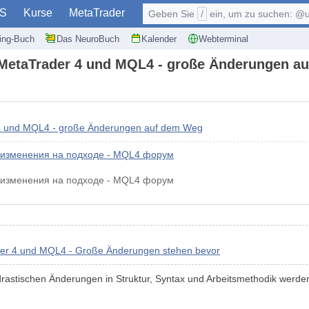
S
Kurse
MetaTrader
Geben Sie
/
ein, um zu suchen: @user, $symb
ding-Buch
Das NeuroBuch
Kalender
Webterminal
in MetaTrader 4 und MQL4 - große Änderungen 
 4 und MQL4 - große Änderungen auf dem Weg
е изменения на подходе - MQL4 форум
е изменения на подходе - MQL4 форум
der 4 und MQL4 - Große Änderungen stehen bevor
e drastischen Änderungen in Struktur, Syntax und Arbeitsmethodik werd