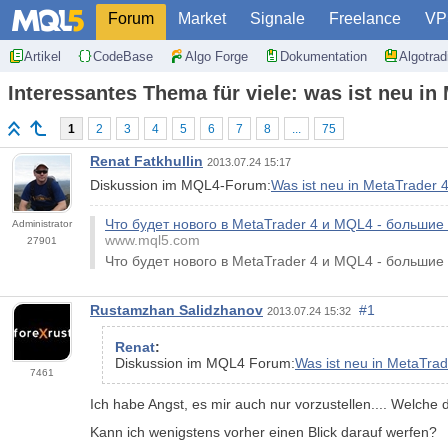
Forum
Market
Signale
Freelance
VP
Artikel
CodeBase
Algo Forge
Dokumentation
Algotra
Interessantes Thema für viele: was ist neu 
1
2
3
4
5
6
7
8
...
75
Renat Fatkhullin
2013.07.24 15:17
Diskussion im MQL4-Forum:
Was ist neu in MetaTrader
Что будет нового в MetaTrader 4 и MQL4 - больши
Administrator
www.mql5.com
27901
Что будет нового в MetaTrader 4 и MQL4 - больши
Rustamzhan Salidzhanov
#1
2013.07.24 15:32
Renat
:
Diskussion im MQL4 Forum:
Was ist neu in MetaTra
7461
Ich habe Angst, es mir auch nur vorzustellen.... Welch
Kann ich wenigstens vorher einen Blick darauf werfen?