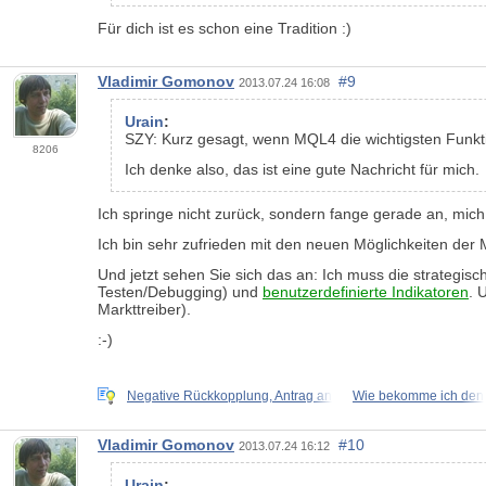
Für dich ist es schon eine Tradition :)
Vladimir Gomonov
#9
2013.07.24 16:08
Urain
:
SZY: Kurz gesagt, wenn MQL4 die wichtigsten Funkti
8206
Ich denke also, das ist eine gute Nachricht für mich.
Ich springe nicht zurück, sondern fange gerade an, mich p
Ich bin sehr zufrieden mit den neuen Möglichkeiten der 
Und jetzt sehen Sie sich das an: Ich muss die strategisc
Testen/Debugging) und
benutzerdefinierte Indikatoren
. 
Markttreiber).
:-)
Negative Rückkopplung, Antrag an
Wie bekomme ich den
Vladimir Gomonov
#10
2013.07.24 16:12
Urain
: