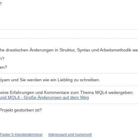
?
elche drastischen Änderungen in Struktur, Syntax und Arbeitsmethodik 
en?
den?
tiyam und Sie werden wie ein Liebling zu schreiben.
 meine Erfahrungen und Kommentare zum Thema MQL4 weitergeben:
4 und MQL4 - Große Änderungen auf dem Weg
rojekt gestorben ist?
aTrader 5-Handelsterminal
Interessant und humorvoll