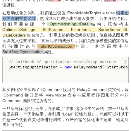
该进程。
在启动优化的同时，我们通过设置 EnableMainTogles = false
锁定图
形界面的主要区域
，然后继续处理形成的输入参数。 若要开始优化，
我们需要创建一个
OptimistionInputData
结构，该结构由
OptimiserSettings、BotParams、FilterItems、SorterItems 和
DateBorders
集合填充。 利用上述的数据绑定机制，值直接从图形界
面填充入这些结构。 直至此结构成形后，我们为数据模型类的实例运
行前面讨论的
StartOptimisation
方法。 构造函数中的
StartStopOptimisation
属性。
// Callback of optimization start/stop buttons
StartStopOptimisation = 
new
 RelayCommand(_StartStopO
其实例化经由实现了 ICommand 接口的 RelayCommand 类实例，该
ICommand 接口是将 ViewModel 命令与应用程序图形部分中的
Command 属性绑定所需的。
一旦所有优化执行完毕，并形成了“结果”选项卡中的表格（或一旦从表
格里选择一个优化结果，并利用 “Load” 按钮加载），您便可以对以下
任意一个优化通关记录进行测试，双击所需的优化通关记录，确定所
需的时间段。