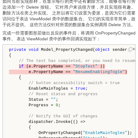
如同当前实现那样，在显示每行的类中还有删除方法，能够在每行旁
边添加一个 Delete 按钮。 它对用户来说很方便，并且实现很有趣。
删除方法在类之外实现。 之所以将它们设置为委派，是因为它们需要
访问位于表达 ViewModel 类中的数据集合。 它们的实现非常简单，故
于此不提供。 这些方法仅针对所需的数据集合实例调用 Delete 方法。
完成一些需要图形层做出反应的事件后，将调用 OnPropertyChanged
事件。 表达 ViewModel 类中的事件回调实现如下：
private
void
 Model_PropertyChanged(
object
 sender, Pr
{

// The test has completed, or you need to resume
if
 (e.PropertyName == 
"StopTest"
 ||

        e.PropertyName == 
"ResumeEnablingTogle"
)
    {

// button accessibility switch = true
        EnableMainTogles = 
true
;

// Reset status and progress
        Status = 
""
;

        Progress = 
0
;

// Notify the GUI of changes
        dispatcher.Invoke(() =>

        {

            OnPropertyChanged(
"EnableMainTogles"
);
