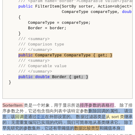
/// <param name="border">Comparable value</param
public
 FilterItem(SortBy sorter, Action<object> d
                      CompareType compareType, 
doubl
    {

        CompareType = compareType;

        Border = border;

    }

/// <summary>
/// Comparison type
/// </summary>
public
 CompareType CompareType { get; }
/// <summary>
/// Comparable value
/// </summary>
public
double
 Border { get; }
}
SorterItem
类是一个对象，用于显示所选
排序参数的表格行
。 除了排
序参数之外，它还包含指向列表中该特定参数
删除回调
的属性。 请注
意，该
回调
是通过
委派
在外部设置的。 数据过滤器类是
从 sort 类
继承
的：无需重复编写已实现的代码，我们可简单地从基类继承它。 除了
早先研究的参数集外，它还有带阈值的
数据比较类型
和阈值本身
。