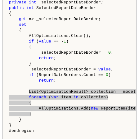
private
int
public
int
 SelectedReportDateBorder

{

get
 => _selectedReportDateBorder;

set
    {

        AllOptimisations.Clear();

if
 (
value
 == -
1
)

        {

            _selectedReportDateBorder = 
0
;

return
;

        }

        _selectedReportDateBorder = 
value
;

if
 (ReportDateBorders.Count == 
0
)

return
;

List<OptimisationResult> collection = model.
foreach
 (
var
 item 
in
 collection)

        {

            AllOptimisations.Add(
new
 ReportItem(item)
        }
    }

}

#endregion