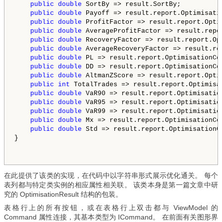
public
double
 SortBy => result.SortBy;

public
double
 Payoff => result.report.Optimisati
public
double
 ProfitFactor => result.report.Opti
public
double
 AverageProfitFactor => result.repo
public
double
 RecoveryFactor => result.report.Op
public
double
 AverageRecoveryFactor => result.re
public
double
 PL => result.report.OptimisationCoe
public
double
 DD => result.report.OptimisationCoe
public
double
 AltmanZScore => result.report.Opti
public
int
 TotalTrades => result.report.Optimisa
public
double
 VaR90 => result.report.Optimisatio
public
double
 VaR95 => result.report.Optimisatio
public
double
 VaR99 => result.report.Optimisatio
public
double
 Mx => result.report.OptimisationCoe
public
double
 Std => result.report.OptimisationCo
}
在此提供了该类的实现，在代码中以字符串形式展示优化通关。 每个
表列都与特定类实例的相应属性相关联。 该类本身是第一篇文章中研
究的 OptimisationResult 结构的包装。
表格行上的所有按钮，或在表格行上双击都与 ViewModel 的
Command 属性连接，其基本类型为 ICommand。 在前面有关图形界