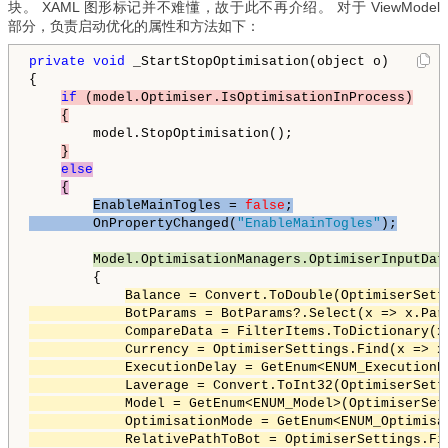
块。 XAML 图形标记并不难懂，故于此不再介绍。 对于 ViewModel
部分，负责启动优化的属性和方法如下：
private
void
 _StartStopOptimisation(object o)

{

if
 (model.Optimiser.IsOptimisationInProcess)
{
        model.StopOptimisation();

}
else
{
EnableMainTogles = 
false
;

        OnPropertyChanged(
"EnableMainTogles"
);
Model.OptimisationManagers.OptimiserInputDat
        {

Balance = Convert.ToDouble(OptimiserSett
            BotParams = BotParams?.Select(x => x.Para
            CompareData = FilterItems.ToDictionary(x
            Currency = OptimiserSettings.Find(x => x
            ExecutionDelay = GetEnum<ENUM_ExecutionD
            Laverage = Convert.ToInt32(OptimiserSett
            Model = GetEnum<ENUM_Model>(OptimiserSet
            OptimisationMode = GetEnum<ENUM_Optimisa
            RelativePathToBot = OptimiserSettings.Fi