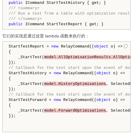
public
/// <summary>
/// Run a test from a table with optimization result
/// </summary>
public
它们的实现是通过设置 lambda 函数来执行的：
StartTestReport = 
new
 RelayCommand((
object
 o) =>

{

    _StartTest(
model.AllOptimisationResults.AllOptim
// Callback for the test start upon the event of dou
StartTestHistory = 
new
 RelayCommand((
object
 o) =>

{

    _StartTest(
model.HistoryOptimisations
, SelectedH
// Callback for the test start upon the event of dou
StartTestForward = 
new
 RelayCommand((
object
 o) =>

{

    _StartTest(
model.ForwardOptimisations
, SelectedF
});