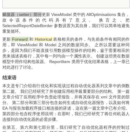
赋值器（setter）部分
更新 ViewModel 类中的 AllOptimisations 集合，
故令该条件的代码具有了意义。 换言之，把
SelectedReportDateBorder 参数设置为其自身，我们可以简单地避免
重复循环。
更新
Forward
和
Historical
表格相关的条件，与先前条件有相同的作
用，即 ViewModel 和 Model 之间的数据同步。 之所以需要这种同
步，是因为我们不能直接引用数据模型操作的结构，鉴于需要相应的
类来描述表格行，其中每一列均由一个属性表示。 创建这些类在数据
模型中用作结构包装器。 ReportItem 类用于优化结果表格，上一章已
对此进行了讨论。
结束语
本文是专门介绍前行优化和实现该过程自动优化器系列文章中的倒数
第二篇。 我们已经研究了所创建应用程序最重要部分的结构。 第一篇
文章介绍了应用程序中负责处理报告，并将其保存在 xml 文件里的部
分。 第二部分和第三部分包含如何生成自动优化器报告，以及如何将
EA 与报告加载程序接口相连接的讲述，这在第一篇文章中已有介绍。
第四部分包含程序使用说明：在那时，我们已经研究了将任何机器人
连接到自动优化器的必需步骤。
在第五、第六和第七部分里，我们研究了自动优化器程序的控制过