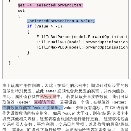
{

get => _selectedForwardItem;
    set

    {

_selectedForwardItem = value;
if
 (value > -
1
)

        {

            FillInBotParams(model.ForwardOptimisation
            FillInDailyPL(model.ForwardOptimisations[
            FillInMaxPLDD(model.ForwardOptimisations[
        }

    }

} 
由于该属性用作回调，因此（在我们的示例中）期望针对所设置的数
值做出特别反应，故此 setter 必须包含此反应的实现，并作为函数。
由此，属性值存储在
私密变量
中。 若要从该变量接收数值，我们可从
取值器（getter）
直接访问它
。 若要设置一个值，在赋值器（setter）
中将数值存储在 "value" 变量里。
'value' 变量没有题标，在 C# 语言里
作为设置数值的特定别名。 如果 “value” 大于-1，则在“结果”选项卡中
填充其他相关表格，这些表格会根据所选行进行更新。 这些表格包含
交易机器人参数，平均利润，交易日的亏损，以及盈亏的最高/最低
值。 需要在 “if” 条件下执行检查，如果因为所选表项索引为 -1，则意