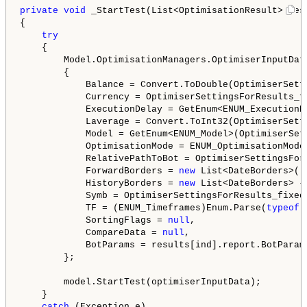
private
void
 _StartTest(List<OptimisationResult> res
{

try
    {

        Model.OptimisationManagers.OptimiserInputDat
        {

            Balance = Convert.ToDouble(OptimiserSett
            Currency = OptimiserSettingsForResults_f
            ExecutionDelay = GetEnum<ENUM_ExecutionD
            Laverage = Convert.ToInt32(OptimiserSett
            Model = GetEnum<ENUM_Model>(OptimiserSet
            OptimisationMode = ENUM_OptimisationMode.
            RelativePathToBot = OptimiserSettingsFor
            ForwardBorders = 
new
 List<DateBorders>(),
            HistoryBorders = 
new
 List<DateBorders> {
            Symb = OptimiserSettingsForResults_fixed
            TF = (ENUM_Timeframes)Enum.Parse(
typeof
(
            SortingFlags = 
null
,

            CompareData = 
null
,

            BotParams = results[ind].report.BotParam
        };

        model.StartTest(optimiserInputData);

    }

catch
 (Exception e)
