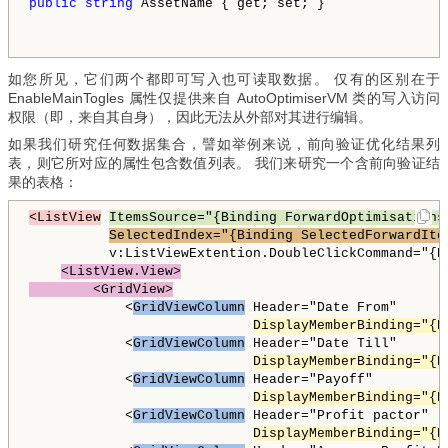
public
string
 AssetName { get; set; }
如您所见，它们两个都即可写入也可读取数据。 仅有的区别在于
EnableMainTogles 属性仅提供来自 AutoOptimiserVM 类的写入访问
权限（即，来自其自身），因此无法从外部对其进行编辑。
如果我们研究任何数据集合，譬如举例来说，前向验证优化结果列
表，则它所对应的属性包含数值列表。 我们来研究一个含前向验证结
果的表格：
<ListView
ItemsSource="{Binding ForwardOptimisations
SelectedIndex="{Binding SelectedForwardIte
          v:ListViewExtention.DoubleClickCommand="{Bi
<ListView.View>

        <GridView>
            <
GridViewColumn
 Header="Date From"

DisplayMemberBinding="{B
            <
GridViewColumn
 Header="Date Till"

DisplayMemberBinding="{B
            <
GridViewColumn
 Header="Payoff"

DisplayMemberBinding="{B
            <
GridViewColumn
 Header="Profit pactor"

DisplayMemberBinding="{B