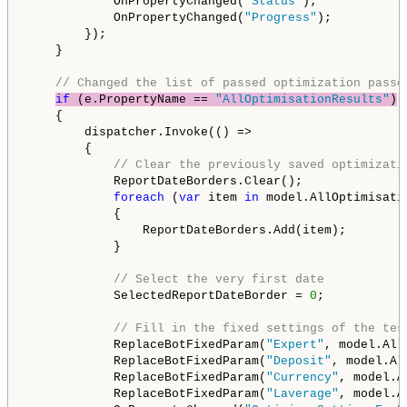
            OnPropertyChanged(
"Status"
);

            OnPropertyChanged(
"Progress"
);

        });

    }

// Changed the list of passed optimization passe
if
 (e.PropertyName == 
"AllOptimisationResults"
)
    {

        dispatcher.Invoke(() =>

        {

// Clear the previously saved optimizati
            ReportDateBorders.Clear();

foreach
 (
var
 item 
in
 model.AllOptimisati
            {

                ReportDateBorders.Add(item);

            }

// Select the very first date
            SelectedReportDateBorder = 
0
;

// Fill in the fixed settings of the tes
            ReplaceBotFixedParam(
"Expert"
, model.All
            ReplaceBotFixedParam(
"Deposit"
, model.Al
            ReplaceBotFixedParam(
"Currency"
, model.A
            ReplaceBotFixedParam(
"Laverage"
, model.A