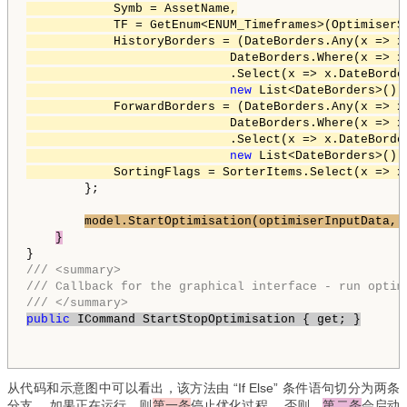
            Symb = AssetName,

            TF = GetEnum<ENUM_Timeframes>(OptimiserS
            HistoryBorders = (DateBorders.Any(x => x
                            DateBorders.Where(x => x
                            .Select(x => x.DateBorder
new
 List<DateBorders>()),
            ForwardBorders = (DateBorders.Any(x => x
                            DateBorders.Where(x => x
                            .Select(x => x.DateBorder
new
 List<DateBorders>()),
            SortingFlags = SorterItems.Select(x => x
        };

model.StartOptimisation(optimiserInputData, 
}
/// <summary>
/// Callback for the graphical interface - run optim
/// </summary>
public
 ICommand StartStopOptimisation { get; }
从代码和示意图中可以看出，该方法由 “If Else” 条件语句切分为两条
分支。 如果正在运行，则
第一条
停止优化过程。 否则，
第二条
会启动