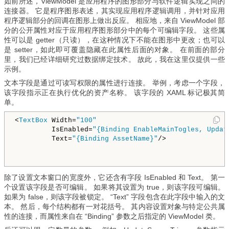
如前所述，ViewModel 是应用程序的图形部分与软件逻辑实现之间的
连接器。 它是程序图形表述，其实现应用程序逻辑调用，并针对应用
程序逻辑部分的回调在图形上做出反应。 相应地，来自 ViewModel 部
分的公开属性对应于应用程序图形部分中的每个可编辑字段。 这些属
性可以是 getter（只读），在这种情况下不能在图形中更改；也可以
是 setter，如此即可覆盖隐藏在此属性后面的对象。 在前面的部分
里，我们已经详细研究过数据绑定技术。 故此，我在这里仅提供一些
示例。
文本字段是通过可读写权限的属性进行连接。 举例，考虑一个字段，
该字段指示正在执行优化的资产名称。 该字段的 XAML 标记极其简
单。
<
TextBox
 Width=
"100"
 IsEnabled=
"{Binding EnableMainTogles, Updat
 Text=
"{Binding AssetName}"
/>
除了设置文本窗口的宽度外，它还含有字段 IsEnabled 和 Text。 第一
个设置该字段是否可编辑。 如果将其设置为 true，则该字段可编辑。
如果为 false，则该字段被锁定。 “Text” 字段包含在此字段中输入的文
本。 然后，每个结构都有一对花括号。 其内容设置对象与特定公共属
性的连接，而属性来自在 “Binding” 参数之后指定的 ViewModel 类。