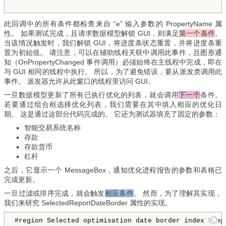
此回调中的所有条件都检查来自 “e” 输入参数的 PropertyName 属
性。 如果测试完成，且请求数据模型解锁 GUI，则满足
第一个条件
。
当该情况触发时，我们解锁 GUI，将进度条状态重置，并将进度条重
置为初始值。 请注意，可以在辅助线程关联中调用此事件，且图形通
知（OnPropertyChanged 事件调用）必须始终在主线程中完成，即在
与 GUI 相同的线程中执行。 所以，为了避免错误，要从派发类调用此
事件。 派发器允许从此窗口的线程里访问 GUI。
一旦数据模型更新了所有已执行优化的列表，就会调用
下一个
条件。
若要通过组合框选择优化列表，我们需要在其中填入相应的优化日
期。 这是通过这部分代码完成的。 它还为测试器填充了固定的参数：
智能交易系统名称
存款
存款货币
杠杆
之后，它显示一个 MessageBox，通知优化进程报告的参数和表格已
完成更新。
一旦过滤或排序完成，就会触发
相应条件
。 然而，为了理解其实现，
我们来研究 SelectedReportDateBorder 属性的实现。