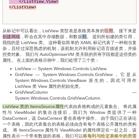
    </ListView.View>
</ListView>
从标记中可以看出，ListView 类型表是表格类本身的
引用
。 接下来是
创建网格
，即会在其中存储数据，和数据
列
。 提到所创建的类引用，
我指的是 ListView 类。 这种看似简单的 XAML 标记代表了一种相当复
杂，且经过深思熟虑的机制，该机制允许利用标记语言描述类，并操
控类对象。 我们与 AutoOptimiserVM 类关联的所有字段都是这些类的
属性。 在上面的表格示例中，我们处理了三个类：
ListView — System.Windows.Controls.ListView.
GridView — System.Windows.Controls.GridView，它是从
System.Windows.Controls.ViewBase 派生的，因此可用作
ListView 类 View 属性的初始化类。
GridViewColumn —
System.Windows.Controls.GridViewColumn.
ListView 类的 ItemsSource属性
代表由表格构成的元素集合。 将此属
性与 ViewModel 的集合连接后，我们为 Window 类提供了一种
DataContext，该 DataContext 要在表格中操作。 由于我们正在谈论
一个表格，因此代表集合的表格必须由含有每个表格公开属性的类构
成。 将 ItemsSource 属性与 ViewModel 的属性绑定在一起之后，该
属性表示一个带有数据的表格，我们可以
将每列与给定表格中的所需