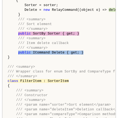
    {

        Sorter = sorter;

        Delete = 
new
 RelayCommand((object o) => 
dele
     }

/// <summary>
/// Sort element
/// </summary>
public
 SortBy Sorter { get; }
/// <summary>
/// Item delete callback
/// </summary>
public
 ICommand Delete { get; }
}

/// <summary>
/// Wrapper class for enum SortBy and CompareType fl
/// </summary>
class
 FilterItem : SorterItem
{

/// <summary>
/// Constructor
/// </summary>
/// <param name="sorter">Sort element</param>
/// <param name="deleteItem">Deletion callback</
/// <param name="compareType">Comparison method<