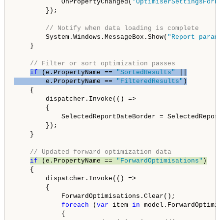
            OnPropertyChanged(
"OptimiserSettingsForR
        });

// Notify when data loading is complete
        System.Windows.MessageBox.Show(
"Report param
    }

// Filter or sort optimization passes
if
 (e.PropertyName == 
"SortedResults"
 ||

        e.PropertyName == 
"FilteredResults"
)
    {

        dispatcher.Invoke(() =>

        {

            SelectedReportDateBorder = SelectedReport
        });

    }

// Updated forward optimization data
if
 (e.PropertyName == 
"ForwardOptimisations"
)
    {

        dispatcher.Invoke(() =>

        {

            ForwardOptimisations.Clear();

foreach
 (
var
 item 
in
 model.ForwardOptimis
            {
