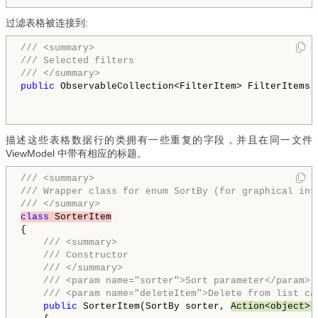
过滤表格被连接到:
/// <summary>
/// Selected filters
/// </summary>
public
 ObservableCollection<FilterItem> FilterItems 
描述这些表格数据行的类拥有一些重复的字段，并且在同一文件
ViewModel 中带有相应的标题。
/// <summary>
/// Wrapper class for enum SortBy (for graphical int
/// </summary>
class
 SorterItem
{

/// <summary>
/// Constructor
/// </summary>
/// <param name="sorter">Sort parameter</param>
/// <param name="deleteItem">Delete from list ca
public
 SorterItem(SortBy sorter, 
Action<object> 