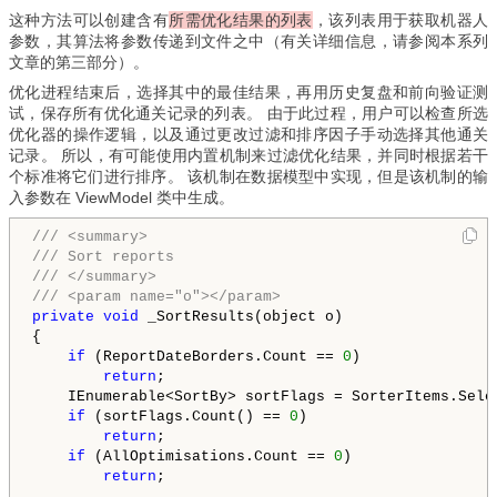
这种方法可以创建含有
所需优化结果的列表
，该列表用于获取机器人
参数，其算法将参数传递到文件之中（有关详细信息，请参阅本系列
文章的第三部分）。
优化进程结束后，选择其中的最佳结果，再用历史复盘和前向验证测
试，保存所有优化通关记录的列表。 由于此过程，用户可以检查所选
优化器的操作逻辑，以及通过更改过滤和排序因子手动选择其他通关
记录。 所以，有可能使用内置机制来过滤优化结果，并同时根据若干
个标准将它们进行排序。 该机制在数据模型中实现，但是该机制的输
入参数在 ViewModel 类中生成。
/// <summary>
/// Sort reports
/// </summary>
/// <param name="o"></param>
private
void
 _SortResults(object o)

{

if
 (ReportDateBorders.Count == 
0
)

return
;

    IEnumerable<SortBy> sortFlags = SorterItems.Selec
if
 (sortFlags.Count() == 
0
)

return
;

if
 (AllOptimisations.Count == 
0
)

return
;
