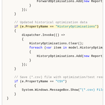
                ForwardOptimisations.Add(
new
 ReportI
            }

        });

    }

// Updated historical optimization data
if
 (e.PropertyName == 
"HistoryOptimisations"
)
    {

        dispatcher.Invoke(() =>

        {

            HistoryOptimisations.Clear();

foreach
 (
var
 item 
in
 model.HistoryOptimis
            {

                HistoryOptimisations.Add(
new
 ReportI
            }

        });

    }

// Save (*.csv) file with optimization/test resu
if
 (e.PropertyName == 
"CSV"
)

    {

        System.Windows.MessageBox.Show(
"(*.csv) File
    }

}