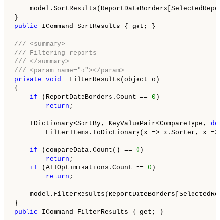
    model.SortResults(ReportDateBorders[SelectedRepor
public
 ICommand SortResults { get; }

/// <summary>
/// Filtering reports
/// </summary>
/// <param name="o"></param>
private
void
 _FilterResults(object o)

{

if
 (ReportDateBorders.Count == 
0
)

return
;

    IDictionary<SortBy, KeyValuePair<CompareType, 
do
        FilterItems.ToDictionary(x => x.Sorter, x =>
if
 (compareData.Count() == 
0
)

return
;

if
 (AllOptimisations.Count == 
0
)

return
;

    model.FilterResults(ReportDateBorders[SelectedRep
public
 ICommand FilterResults { get; }