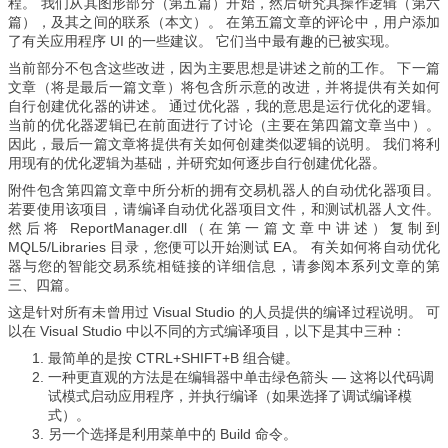
程。 我们从其图形部分（第五篇）开始，然后研究其操作逻辑（第六
篇），及其之间的联系（本文）。 在第五篇文章的评论中，用户添加
了有关应用程序 UI 的一些建议。 它们当中最有趣的已被实现。
当前部分不包含这些改进，因为主要思想是讲述之前的工作。 下一篇
文章（将是最后一篇文章）将包含所示意的改进，并将提供有关如何
自行创建优化器的讲述。 通过优化器，我的意思是运行优化的逻辑。
当前的优化器逻辑已在前面进行了讨论（主要在第四篇文章当中）。
因此，最后一篇文章将提供有关如何创建类似逻辑的说明。 我们将利
用现有的优化逻辑为基础，并研究如何逐步自行创建优化器。
附件包含第四篇文章中所分析的拥有交易机器人的自动优化器项目。
若要使用该项目，请编译自动优化器项目文件，和测试机器人文件。
然后将 ReportManager.dll（在第一篇文章中讲述）复制到
MQL5/Libraries 目录，您便可以开始测试 EA。 有关如何将自动优化
器与您的智能交易系统相链接的详细信息，请参阅本系列文章的第
三、四篇。
这是针对所有未曾用过 Visual Studio 的人员提供的编译过程说明。 可
以在 Visual Studio 中以不同的方式编译项目，以下是其中三种：
最简单的是按 CTRL+SHIFT+B 组合键。
一种更直观的方法是在编辑器中单击绿色箭头 — 这将以代码调
试模式启动应用程序，并执行编译（如果选择了调试编译模
式）。
另一个选择是利用菜单中的 Build 命令。