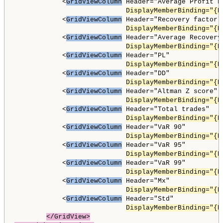
            <
GridViewColumn
 Header="Average Profit Fa
DisplayMemberBinding="{B
            <
GridViewColumn
 Header="Recovery factor"

DisplayMemberBinding="{B
            <
GridViewColumn
 Header="Average Recovery 
DisplayMemberBinding="{B
            <
GridViewColumn
 Header="PL"

DisplayMemberBinding="{B
            <
GridViewColumn
 Header="DD"

DisplayMemberBinding="{B
            <
GridViewColumn
 Header="Altman Z score"

DisplayMemberBinding="{B
            <
GridViewColumn
 Header="Total trades"

DisplayMemberBinding="{B
            <
GridViewColumn
 Header="VaR 90"

DisplayMemberBinding="{B
            <
GridViewColumn
 Header="VaR 95"

DisplayMemberBinding="{B
            <
GridViewColumn
 Header="VaR 99"

DisplayMemberBinding="{B
            <
GridViewColumn
 Header="Mx"

DisplayMemberBinding="{B
            <
GridViewColumn
 Header="Std"

DisplayMemberBinding="{B
</GridView>
