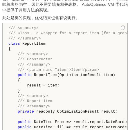
味着表格为空，因此不需要填充相关表格。 AutoOptimiserVM 类代码
中提供了调用方法的实现。
此处是类的实现，优化结果也含有说明行。
/// <summary>
/// Class - a wrapper for a report item (for a graph
/// </summary>
class
 ReportItem

{

/// <summary>
/// Constructor
/// </summary>
/// <param name="item">Item</param>
public
 ReportItem(OptimisationResult item)

    {

        result = item;

    }

/// <summary>
/// Report item
/// </summary>
private
 readonly OptimisationResult result;

public
 DateTime From => result.report.DateBorders
public
 DateTime Till => result.report.DateBorders