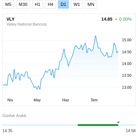
M5
M30
H1
H4
D1
W1
MN
VLY
14.85
0.00%
Valley National Bancorp
Günlük Aralık
14.35
14.58