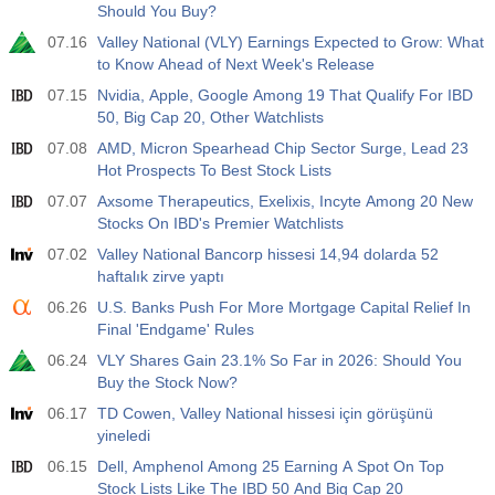
Should You Buy?
07.16
Valley National (VLY) Earnings Expected to Grow: What
to Know Ahead of Next Week's Release
07.15
Nvidia, Apple, Google Among 19 That Qualify For IBD
50, Big Cap 20, Other Watchlists
07.08
AMD, Micron Spearhead Chip Sector Surge, Lead 23
Hot Prospects To Best Stock Lists
07.07
Axsome Therapeutics, Exelixis, Incyte Among 20 New
Stocks On IBD's Premier Watchlists
07.02
Valley National Bancorp hissesi 14,94 dolarda 52
haftalık zirve yaptı
06.26
U.S. Banks Push For More Mortgage Capital Relief In
Final 'Endgame' Rules
06.24
VLY Shares Gain 23.1% So Far in 2026: Should You
Buy the Stock Now?
06.17
TD Cowen, Valley National hissesi için görüşünü
yineledi
06.15
Dell, Amphenol Among 25 Earning A Spot On Top
Stock Lists Like The IBD 50 And Big Cap 20