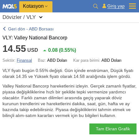
Kotasyon
Giriş yap
Dövizler / VLY
Geri dön - ABD Borsası
VLY: Valley National Bancorp
14.55
USD
0.08
(
0.55%
)
Sektör:
Finansal
Baz:
ABD Doları
Kar para birimi:
ABD Doları
VLY fiyatı bugün
0.55%
değişti. Gün içinde enstrüman, Düşük fiyatı
olarak 14.35 ve Yüksek fiyatı olarak 14.58 aralığında işlem gördü.
Valley National Bancorp hareketlerini izleyin. Gerçek zamanlı fiyatlar,
piyasa değişikliklerine hızlı bir şekilde tepki vermenize yardımcı
olacaktır. Farklı zaman dilimleri arasında geçiş yaparak döviz
kurunun trendlerini ve hareketlerini dakika, saat, gün, hafta ve ay
bazında takip edebilirsiniz. Piyasa değişikliklerini tahmin etmek ve
bilinçli alım-satım kararları vermek için bu bilgileri kullanın.
Tam Ekran Grafik