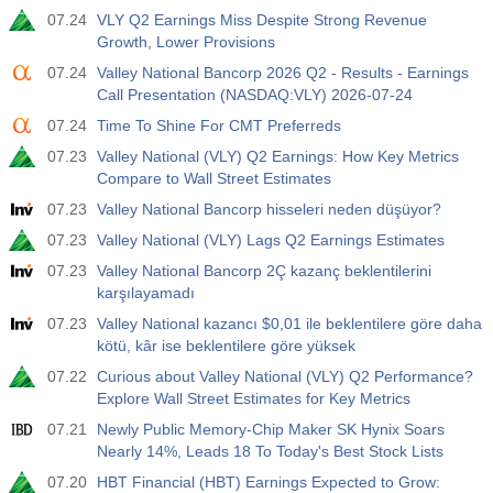
07.24
VLY Q2 Earnings Miss Despite Strong Revenue
Growth, Lower Provisions
07.24
Valley National Bancorp 2026 Q2 - Results - Earnings
Call Presentation (NASDAQ:VLY) 2026-07-24
07.24
Time To Shine For CMT Preferreds
07.23
Valley National (VLY) Q2 Earnings: How Key Metrics
Compare to Wall Street Estimates
07.23
Valley National Bancorp hisseleri neden düşüyor?
07.23
Valley National (VLY) Lags Q2 Earnings Estimates
07.23
Valley National Bancorp 2Ç kazanç beklentilerini
karşılayamadı
07.23
Valley National kazancı $0,01 ile beklentilere göre daha
kötü, kâr ise beklentilere göre yüksek
07.22
Curious about Valley National (VLY) Q2 Performance?
Explore Wall Street Estimates for Key Metrics
07.21
Newly Public Memory-Chip Maker SK Hynix Soars
Nearly 14%, Leads 18 To Today's Best Stock Lists
07.20
HBT Financial (HBT) Earnings Expected to Grow: