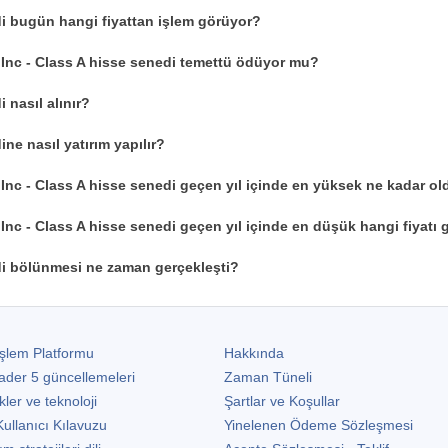
i bugün hangi fiyattan işlem görüyor?
Inc - Class A hisse senedi temettü ödüyor mu?
 nasıl alınır?
ne nasıl yatırım yapılır?
nc - Class A hisse senedi geçen yıl içinde en yüksek ne kadar ol
nc - Class A hisse senedi geçen yıl içinde en düşük hangi fiyatı
i bölünmesi ne zaman gerçekleşti?
şlem Platformu
Hakkında
ader 5
güncellemeleri
Zaman Tüneli
kler ve teknoloji
Şartlar ve Koşullar
ullanıcı Kılavuzu
Yinelenen Ödeme Sözleşmesi