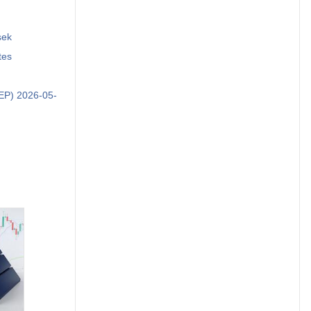
sek
tes
TEP) 2026-05-