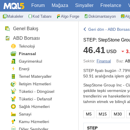
Forum
Mağaza
Sinyaller
Freelance
Makaleler
Kod Tabanı
Algo Forge
Dokümantasyon
Al
Genel Bakış
Geri dön - ABD Borsas
ABD Borsası
STEP: StepStone Group
Teknoloji
46.41
USD
3
Finansal
Gayrimenkul
Sektör:
Finansal
Baz:
AB
Enerji
STEP fiyatı bugün
-7.79
50.91 aralığında işlem gö
Temel Materyaller
İletişim Hizmetleri
StepStone Group Inc - Clas
şekilde tepki vermenize y
Tüketici - Döngüsel
trendlerini ve hareketlerin
Tüketici - Defansif
tahmin etmek ve bilinçli al
Sağlık Hizmetleri
Sanayi
M5
M15
M30
Kamu Hizmetleri
STEP
Diğer Semboller