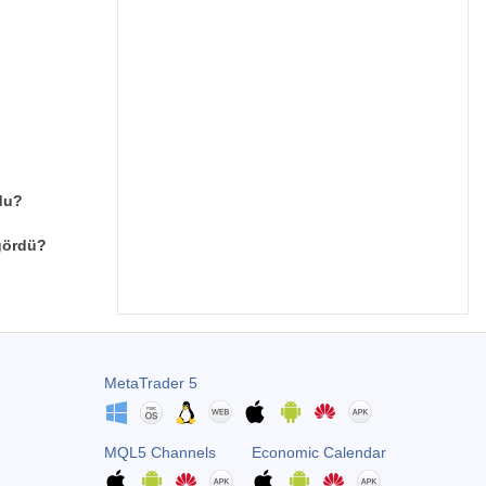
du?
 gördü?
MetaTrader 5
MQL5 Channels
Economic Calendar