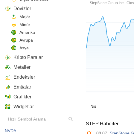
StepStone Group Inc - Clas
Dövizler
Majör
Minör
Amerika
Avrupa
Asya
Kripto Paralar
Metaller
Endeksler
Emtialar
Grafikler
Widgetlar
STEP Haberleri
NVDA
08.07
StepStone Gr