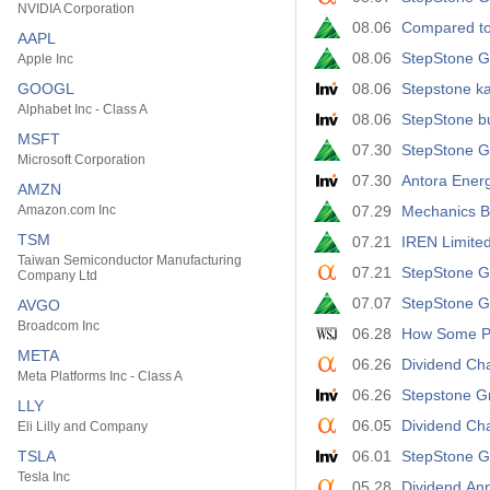
NVIDIA Corporation
08.06
Compared to
AAPL
08.06
StepStone G
Apple Inc
GOOGL
08.06
Stepstone ka
Alphabet Inc - Class A
08.06
StepStone bu
MSFT
07.30
StepStone G
Microsoft Corporation
07.30
Antora Energy
AMZN
Amazon.com Inc
07.29
Mechanics B
TSM
07.21
IREN Limited
Taiwan Semiconductor Manufacturing
07.21
StepStone G
Company Ltd
07.07
StepStone Gr
AVGO
Broadcom Inc
06.28
How Some Pr
META
06.26
Dividend Ch
Meta Platforms Inc - Class A
06.26
Stepstone Gr
LLY
06.05
Dividend Ch
Eli Lilly and Company
TSLA
06.01
StepStone G
Tesla Inc
05.28
Dividend An