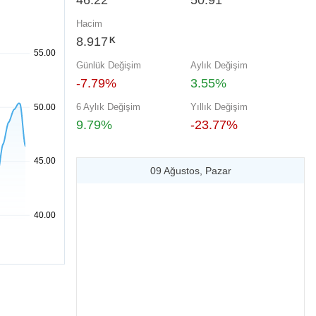
46.22
50.91
Hacim
8.917
K
Günlük Değişim
Aylık Değişim
-7.79%
3.55%
6 Aylık Değişim
Yıllık Değişim
9.79%
-23.77%
09 Ağustos, Pazar