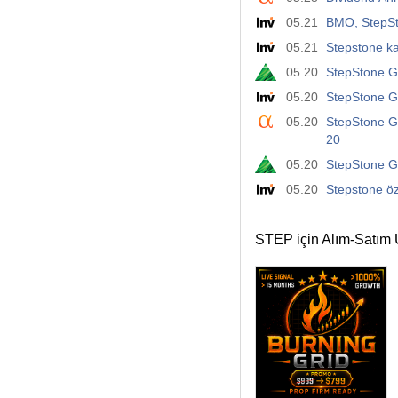
05.21
BMO, StepSto
05.21
Stepstone kaz
05.20
StepStone Gr
05.20
StepStone G
05.20
StepStone G
20
05.20
StepStone G
05.20
Stepstone öz
STEP için Alım-Satım 