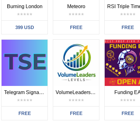
Burning London
Meteoro
399 USD
FREE
FREE
Telegram Signal EA
VolumeLeaders Levels
Funding E
FREE
FREE
FREE