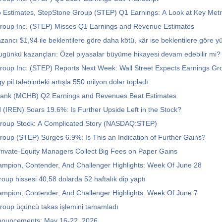
 Estimates, StepStone Group (STEP) Q1 Earnings: A Look at Key Metr
roup Inc. (STEP) Misses Q1 Earnings and Revenue Estimates
zancı $1,94 ile beklentilere göre daha kötü, kâr ise beklentilere göre y
günkü kazançları: Özel piyasalar büyüme hikayesi devam edebilir mi?
roup Inc. (STEP) Reports Next Week: Wall Street Expects Earnings Gr
 pil talebindeki artışla 550 milyon dolar topladı
ank (MCHB) Q2 Earnings and Revenues Beat Estimates
 (IREN) Soars 19.6%: Is Further Upside Left in the Stock?
roup Stock: A Complicated Story (NASDAQ:STEP)
oup (STEP) Surges 6.9%: Is This an Indication of Further Gains?
ivate-Equity Managers Collect Big Fees on Paper Gains
ampion, Contender, And Challenger Highlights: Week Of June 28
oup hissesi 40,58 dolarda 52 haftalık dip yaptı
ampion, Contender, And Challenger Highlights: Week Of June 7
roup üçüncü takas işlemini tamamladı
nouncements: May 16-22, 2026