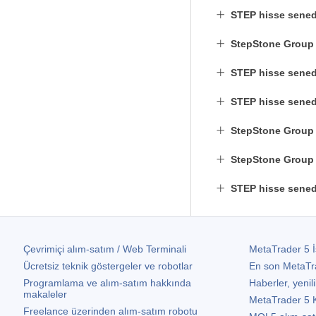
STEP hisse sened
StepStone Group 
STEP hisse senedi
STEP hisse senedi
StepStone Group I
StepStone Group I
STEP hisse sened
Çevrimiçi alım-satım / Web Terminali
MetaTrader 5
İ
Ücretsiz teknik göstergeler ve robotlar
En son
MetaTr
Programlama ve alım-satım hakkında
Haberler, yenili
makaleler
MetaTrader 5
K
Freelance üzerinden alım-satım robotu