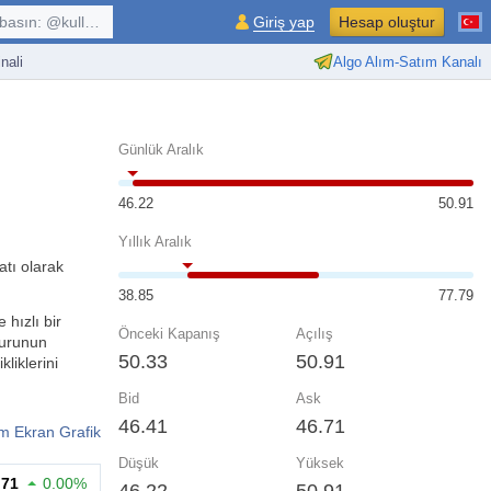
kullanıcı, $sembol, ...
Giriş yap
Hesap oluştur
nali
Algo Alım-Satım Kanalı
Günlük Aralık
46.22
50.91
Yıllık Aralık
atı olarak
38.85
77.79
 hızlı bir
Önceki Kapanış
Açılış
kurunun
50.33
50.91
liklerini
Bid
Ask
46.41
46.71
m Ekran Grafik
Düşük
Yüksek
.71
0.00%