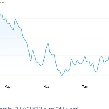
s A
oup Inc. (STEP) Q1 2027 Earnings Call Transcript