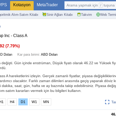
VPS
Kotasyon
MetaTrader
Arama yapmak için
/
tuşuna basın: @
goritmik Alım-Satım Kitabı
Sinir Ağları Kitabı
Takvim
Web Termi
ı
 Inc - Class A
.92
(
7.79%
)
D Doları
Kar para birimi:
ABD Doları
%
değişti. Gün içinde enstrüman, Düşük fiyatı olarak 46.22 ve Yüksek fiy
rdü.
s A hareketlerini izleyin. Gerçek zamanlı fiyatlar, piyasa değişikliklerine
ardımcı olacaktır. Farklı zaman dilimleri arasında geçiş yaparak döviz 
i dakika, saat, gün, hafta ve ay bazında takip edebilirsiniz. Piyasa değişik
ım-satım kararları vermek için bu bilgileri kullanın.
H1
H4
D1
W1
MN
Ta
46