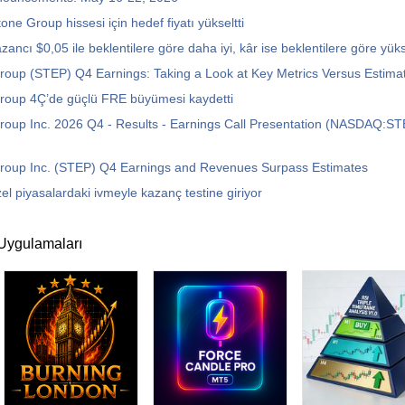
ne Group hissesi için hedef fiyatı yükseltti
ancı $0,05 ile beklentilere göre daha iyi, kâr ise beklentilere göre yük
oup (STEP) Q4 Earnings: Taking a Look at Key Metrics Versus Estima
roup 4Ç’de güçlü FRE büyümesi kaydetti
roup Inc. 2026 Q4 - Results - Earnings Call Presentation (NASDAQ:S
roup Inc. (STEP) Q4 Earnings and Revenues Surpass Estimates
el piyasalardaki ivmeyle kazanç testine giriyor
Uygulamaları