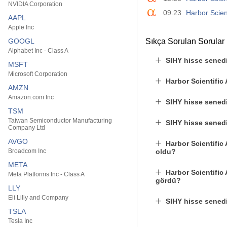
NVIDIA Corporation
09.23
Harbor Scie
AAPL
Apple Inc
GOOGL
Sıkça Sorulan Sorular
Alphabet Inc - Class A
SIHY hisse sened
MSFT
Microsoft Corporation
Harbor Scientific
AMZN
Amazon.com Inc
SIHY hisse senedi 
TSM
Taiwan Semiconductor Manufacturing
SIHY hisse senedin
Company Ltd
AVGO
Harbor Scientific
Broadcom Inc
oldu?
META
Harbor Scientific
Meta Platforms Inc - Class A
gördü?
LLY
Eli Lilly and Company
SIHY hisse sened
TSLA
Tesla Inc