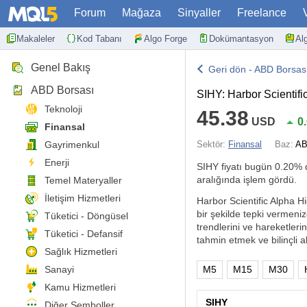
Forum
Mağaza
Sinyaller
Freelance
Makaleler
Kod Tabanı
Algo Forge
Dokümantasyon
Al
Genel Bakış
Geri dön - ABD Borsas
ABD Borsası
SIHY: Harbor Scientifi
Teknoloji
45.38
USD
0
Finansal
Gayrimenkul
Sektör:
Finansal
Baz:
AB
Enerji
SIHY fiyatı bugün
0.20%
d
aralığında işlem gördü.
Temel Materyaller
İletişim Hizmetleri
Harbor Scientific Alpha Hi
bir şekilde tepki vermeni
Tüketici - Döngüsel
trendlerini ve hareketlerin
Tüketici - Defansif
tahmin etmek ve bilinçli al
Sağlık Hizmetleri
Sanayi
M5
M15
M30
Kamu Hizmetleri
SIHY
Diğer Semboller