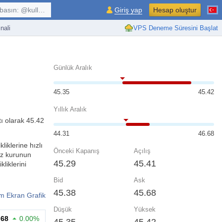
kullanıcı, $sembol, ...
Giriş yap
Hesap oluştur
nali
VPS Deneme Süresini Başlat
Günlük Aralık
45.35
45.42
Yıllık Aralık
tı olarak 45.42
44.31
46.68
liklerine hızlı
Önceki Kapanış
Açılış
viz kurunun
45.29
45.41
liklerini
Bid
Ask
45.38
45.68
m Ekran Grafik
Düşük
Yüksek
.68
0.00%