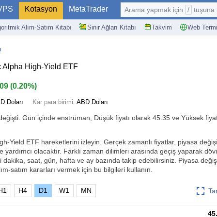
VPS
Kotasyon
MetaTrader
Arama yapmak için
/
tuşuna basın: @
goritmik Alım-Satım Kitabı
Sinir Ağları Kitabı
Takvim
Web Termi
ı
c Alpha High-Yield ETF
.09
(
0.20%
)
D Doları
Kar para birimi:
ABD Doları
eğişti. Gün içinde enstrüman, Düşük fiyatı olarak 45.35 ve Yüksek fiya
gh-Yield ETF hareketlerini izleyin. Gerçek zamanlı fiyatlar, piyasa değişik
ze yardımcı olacaktır. Farklı zaman dilimleri arasında geçiş yaparak dö
i dakika, saat, gün, hafta ve ay bazında takip edebilirsiniz. Piyasa değişik
ım-satım kararları vermek için bu bilgileri kullanın.
H1
H4
D1
W1
MN
Ta
45