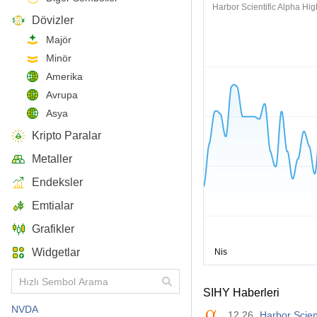
Harbor Scientific Alpha Hi
Dövizler
Majör
Minör
Amerika
Avrupa
Asya
Kripto Paralar
Metaller
Endeksler
Emtialar
Grafikler
Widgetlar
SIHY Haberleri
NVDA
12.26
Harbor Scie