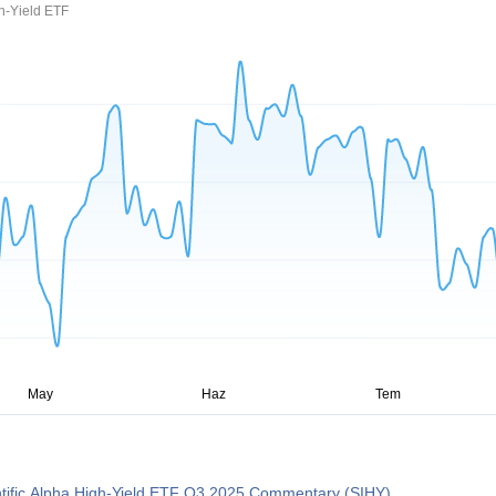
gh-Yield ETF
ntific Alpha High-Yield ETF Q3 2025 Commentary (SIHY)