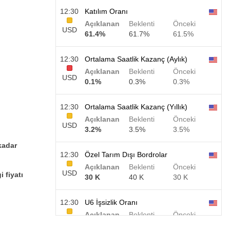
12:30
Katılım Oranı
Açıklanan
Beklenti
Önceki
USD
61.4%
61.7%
61.5%
12:30
Ortalama Saatlik Kazanç (Aylık)
Açıklanan
Beklenti
Önceki
USD
0.1%
0.3%
0.3%
12:30
Ortalama Saatlik Kazanç (Yıllık)
Açıklanan
Beklenti
Önceki
USD
3.2%
3.5%
3.5%
kadar
12:30
Özel Tarım Dışı Bordrolar
Açıklanan
Beklenti
Önceki
USD
 fiyatı
30 K
40 K
30 K
12:30
U6 İşsizlik Oranı
Açıklanan
Beklenti
Önceki
USD
7.9%
7.9%
7.9%