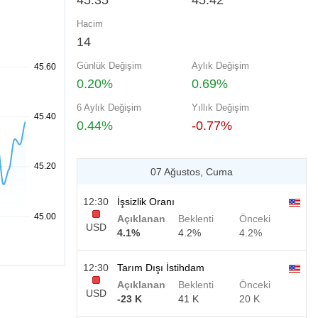
45.35
45.42
Hacim
14
Günlük Değişim
Aylık Değişim
0.20%
0.69%
6 Aylık Değişim
Yıllık Değişim
0.44%
-0.77%
07 Ağustos, Cuma
12:30
İşsizlik Oranı
Açıklanan
Beklenti
Önceki
USD
4.1%
4.2%
4.2%
12:30
Tarım Dışı İstihdam
Açıklanan
Beklenti
Önceki
USD
-23 K
41 K
20 K