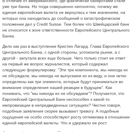
В отличие от американского, где фактически банкротами стали
уже три банка. Но тогда совершенно непонятно, почему же
единая европейская валюта не вернулась к тем значениям, на
которых она находилась до сообщений о катастрофическом
положении дел у Credit Suisse. Тем более что Швейцарский банк
не относится к зоне ответственности Европейского Центрального
Банка.
Дело как раз в выступлении Кристин Лагард. Глава Европейского
Центрального Банка, с одной стороны, успокоила рынки, а с
другой - запутала всех еще больше. Чего только стоит ее ответ
на первый же вопрос журналистов, который содержал
следующую формулировку: "Эти три компонента, мы никогда их
не обсуждали, мы никогда не выпускаем их из виду, и они четко
определены как три элемента, которые будут приниматься во
внимание определения нашей реакции в будущем". Как
понимать, что "мы никогда их не обсуждаем"? Получается, что
Европейский Центральный Банк неспособен к какой-то
импровизации в непредвиденных ситуациях? Честно говоря,
подобные заявления скорее вызывают тревогу. А подобные
ощущения не особо способствуют росту оптимизма в отношении
единой европейской валюты. Что и удержало ее рост.