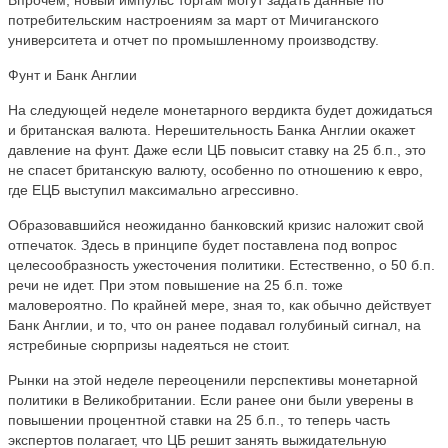
Впрочем, новый импульс торгам могут задать данные по
потребительским настроениям за март от Мичиганского
университета и отчет по промышленному производству.
Фунт и Банк Англии
На следующей неделе монетарного вердикта будет дожидаться
и британская валюта. Нерешительность Банка Англии окажет
давление на фунт. Даже если ЦБ повысит ставку на 25 б.п., это
не спасет британскую валюту, особенно по отношению к евро,
где ЕЦБ выступил максимально агрессивно.
Образовавшийся неожиданно банковский кризис наложит свой
отпечаток. Здесь в принципе будет поставлена под вопрос
целесообразность ужесточения политики. Естественно, о 50 б.п.
речи не идет. При этом повышение на 25 б.п. тоже
маловероятно. По крайней мере, зная то, как обычно действует
Банк Англии, и то, что он ранее подавал голубиный сигнал, на
ястребиные сюрпризы надеяться не стоит.
Рынки на этой неделе переоценили перспективы монетарной
политики в Великобритании. Если ранее они были уверены в
повышении процентной ставки на 25 б.п., то теперь часть
экспертов полагает, что ЦБ решит занять выжидательную