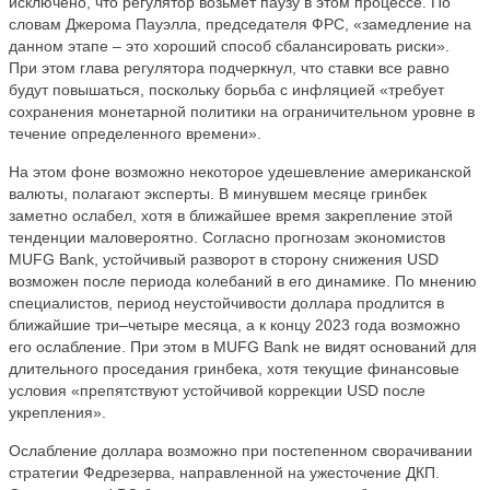
исключено, что регулятор возьмет паузу в этом процессе. По
словам Джерома Пауэлла, председателя ФРС, «замедление на
данном этапе – это хороший способ сбалансировать риски».
При этом глава регулятора подчеркнул, что ставки все равно
будут повышаться, поскольку борьба с инфляцией «требует
сохранения монетарной политики на ограничительном уровне в
течение определенного времени».
На этом фоне возможно некоторое удешевление американской
валюты, полагают эксперты. В минувшем месяце гринбек
заметно ослабел, хотя в ближайшее время закрепление этой
тенденции маловероятно. Согласно прогнозам экономистов
MUFG Bank, устойчивый разворот в сторону снижения USD
возможен после периода колебаний в его динамике. По мнению
специалистов, период неустойчивости доллара продлится в
ближайшие три–четыре месяца, а к концу 2023 года возможно
его ослабление. При этом в MUFG Bank не видят оснований для
длительного проседания гринбека, хотя текущие финансовые
условия «препятствуют устойчивой коррекции USD после
укрепления».
Ослабление доллара возможно при постепенном сворачивании
стратегии Федрезерва, направленной на ужесточение ДКП.