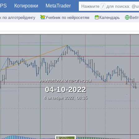
PS
Котировки
MetaTrader
Нажмите
/
для поиска: @use
к по алготрейдингу
Учебник по нейросетям
Календарь
Вебт
АНАЛИТИКА И ПРОГНОЗЫ
04-10-2022
4 октября 2022, 08:35