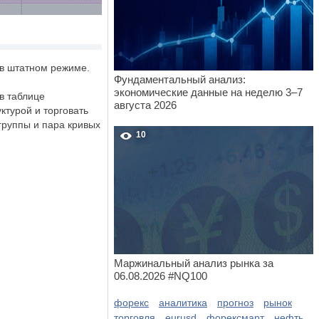
 в штатном режиме.
Фундаментальный анализ:
экономические данные на неделю 3–7
в таблице
августа 2026
ктурой и торговать
группы и пара кривых
10
Маржинальный анализ рынка за
06.08.2026 #NQ100
форекс
аналитика
прогноз
рынок
торговля
eurusd
форексмарт
нефть