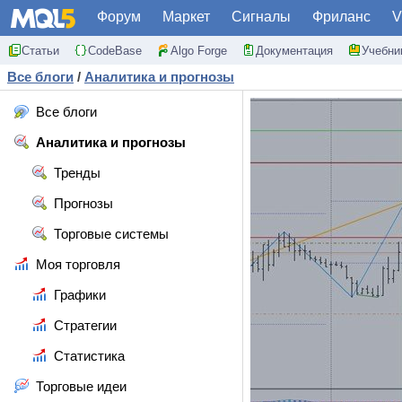
Форум
Маркет
Сигналы
Фриланс
V
Статьи
CodeBase
Algo Forge
Документация
Учебни
Все блоги
/
Аналитика и прогнозы
Все блоги
Аналитика и прогнозы
Тренды
Прогнозы
Торговые системы
Моя торговля
Графики
Стратегии
Статистика
Торговые идеи