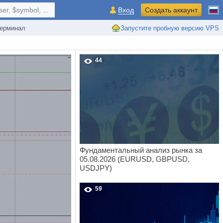
r, $symbol, ...
Вход
Создать аккаунт
ерминал
Запустите пробную версию VPS
44
Фундаментальный анализ рынка за
05.08.2026 (EURUSD, GBPUSD,
USDJPY)
59