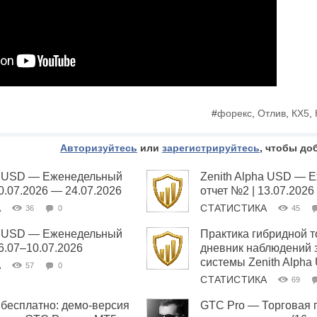
#
форекс
,
Отлив
,
КХ5
,
Авторизуйтесь
или
зарегистрируйтесь
, чтобы до
ha USD — Еженедельный
Zenith Alpha USD — 
20.07.2026 — 24.07.2026
отчет №2 | 13.07.2026
А
СТАТИСТИКА
36
0
45
ha USD — Еженедельный
Практика гибридной т
06.07–10.07.2026
дневник наблюдений 
системы Zenith Alpha
А
57
0
СТАТИСТИКА
69
бесплатно: демо-версия
GTC Pro — Торговая 