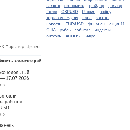
валюта
экономика
трейдер
доллар
Forex
GBPUSD
Россия
usdjpy
торговая неделя
пара
золото
новости
EUR/USD
финансы
акции11
США
рубль
события
индексы
биткоин
AUDUSD
евро
КХ-Фарватер
,
Цветков
бавить комментарий
Еженедельный
 — 17.07.2026
0
орговли:
за работой
 USD
0
панель