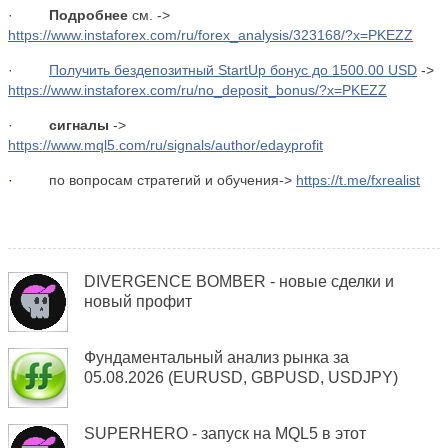
·
Подробнее
см. ->
https://www.instaforex.com/ru/forex_analysis/323168
/?x=PKEZZ
·
Получить бездепозитный StartUp бонус до 1500.00 USD
->
https://www.instaforex.com/ru/no_deposit_bonus/?x=PKEZZ
·
сигналы
->
https://www.mql5.com/ru/signals/author/edayprofit
·
по вопросам стратегий и обучения->
https://t.me/fxrealist
DIVERGENCE BOMBER - новые сделки и
новый профит
Фундаментальный анализ рынка за
05.08.2026 (EURUSD, GBPUSD, USDJPY)
SUPERHERO - запуск на MQL5 в этот